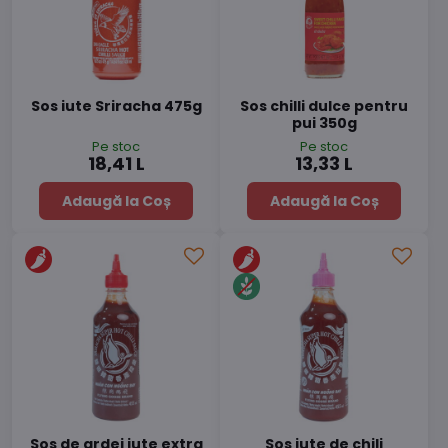
Sos iute Sriracha 475g
Sos chilli dulce pentru
pui 350g
Pe stoc
Pe stoc
18,41 L
13,33 L
Adaugă la Coș
Adaugă la Coș
Sos de ardei iute extra
Sos iute de chili