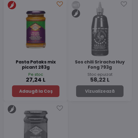
Pasta Pataks mix
Sos chili Sriracha Huy
picant 283g
Fong 793g
Pe stoc
Stoc epuizat
27,24 L
58,22 L
Adaugă la Coș
Vizualizează