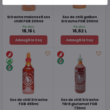
Sriracha maioneză sos
Sos de chili galben
chilli FGB 200ml
Sriracha FGB 200ml
Pe stoc
Pe stoc
18,16 L
16,82 L
Adaugă la Coș
Adaugă la Coș
Sos de chili Sriracha
Sos de chili Sriracha
FGB 455ml
fără glutamat FGB
730ml