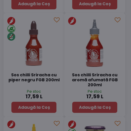
Adaugă la Coș
Adaugă la Coș
Sos chilli Sriracha cu
Sos chilli Sriracha cu
piper negru FGB 200ml
aromă afumată FGB
200ml
Pe stoc
Pe stoc
17,59 L
17,59 L
Adaugă la Coș
Adaugă la Coș