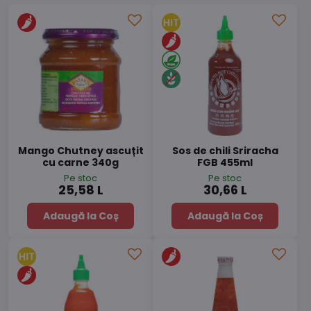
Mango Chutney ascuțit
Sos de chili Sriracha
cu carne 340g
FGB 455ml
Pe stoc
Pe stoc
25,58 L
30,66 L
Adaugă la Coș
Adaugă la Coș