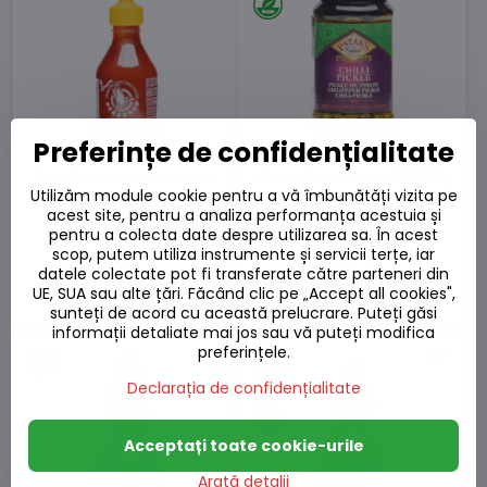
Preferințe de confidențialitate
Sos de muștar și ardei
Paste Pataks chilli 283g
iute Sriracha FGB
Utilizăm module cookie pentru a vă îmbunătăți vizita pe
200ml
acest site, pentru a analiza performanța acestuia și
pentru a colecta date despre utilizarea sa. În acest
Pe stoc
Pe stoc
scop, putem utiliza instrumente și servicii terțe, iar
17,59 L
23,74 L
datele colectate pot fi transferate către parteneri din
UE, SUA sau alte țări. Făcând clic pe „Accept all cookies",
Adaugă la Coș
Adaugă la Coș
sunteți de acord cu această prelucrare. Puteți găsi
informații detaliate mai jos sau vă puteți modifica
preferințele.
Declarația de confidențialitate
Acceptați toate cookie-urile
Arată detalii