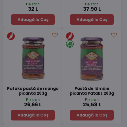
Pe stoc
Pe stoc
32 L
37,90 L
Adaugă la Coș
Adaugă la Coș
Pataks pastă de mango
Pastă de lămâie
picantă 283g
picantă Pataks 283g
Pe stoc
Pe stoc
26,66 L
25,58 L
Adaugă la Coș
Adaugă la Coș