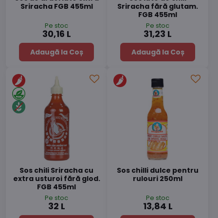
Sriracha FGB 455ml
Sriracha fără glutam.
FGB 455ml
Pe stoc
Pe stoc
30,16 L
31,23 L
Adaugă la Coș
Adaugă la Coș
Sos chili Sriracha cu
Sos chilli dulce pentru
extra usturoi fără glod.
rulouri 250ml
FGB 455ml
Pe stoc
Pe stoc
32 L
13,84 L