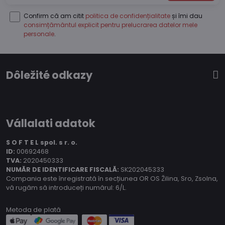
Confirm că am citit
politica de confidențialitate
și îmi dau
consimțământul explicit pentru prelucrarea datelor mele
personale
.
Dôležité odkazy
Vállalati adatok
S O F T E L spol.
s r. o.
ID:
00692468
TVA:
2020450333
NUMĂR DE IDENTIFICARE FISCALĂ:
SK202045333
Compania este înregistrată în secțiunea OR OS Žilina, Sro, Zsolna,
vă rugăm să introduceți numărul: 6/L.
Metoda de plată