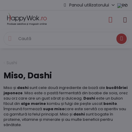
Panoul utilizatorului
Caută
Sushi
Miso, Dashi
Miso și
dashi
sunt cele două ingrediente de bază ale
bucătăriei
japoneze
. Miso este o pastă fermentată din boabe de soia, orez
sau orz care are un gust sărat și dulceag.
Dashi
este un bulion
făcut din
alge marine
kombu și fulgi de pește uscat
bonito
.
Împreună formează
supa miso
care este servită ca aperitiv sau
ca garnitură la felul principal. Miso și
dashi
sunt bogate în
proteine, vitamine și minerale și au multe beneficii pentru
sănătate.