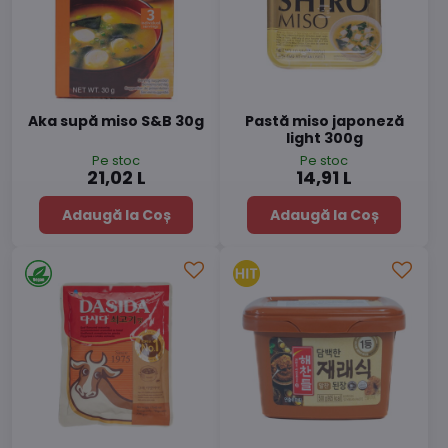
Aka supă miso S&B 30g
Pastă miso japoneză
light 300g
Pe stoc
Pe stoc
21,02 L
14,91 L
Adaugă la Coș
Adaugă la Coș