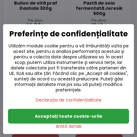
Bulion de vită praf
Pastă de soia
Dashida 300g
fermentată Jeresik
500g
Pe stoc
Pe stoc
29,88 L
17,12 L
Preferințe de confidențialitate
Adaugă la Coș
Adaugă la Coș
Utilizăm module cookie pentru a vă îmbunătăți vizita pe
acest site, pentru a analiza performanța acestuia și
pentru a colecta date despre utilizarea sa. În acest
scop, putem utiliza instrumente și servicii terțe, iar
datele colectate pot fi transferate către parteneri din
UE, SUA sau alte țări. Făcând clic pe „Accept all cookies",
sunteți de acord cu această prelucrare. Puteți găsi
informații detaliate mai jos sau vă puteți modifica
preferințele.
Declarația de confidențialitate
Fulgi de ton Bonito 40g
Pastă de soia
Acceptați toate cookie-urile
fermentată Jeresik 1kg
Pe stoc
Pe stoc
Arată detalii
40,59 L
28,89 L