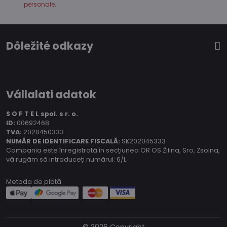
personale
.
Dôležité odkazy
Vállalati adatok
S O F T E L spol.
s r. o.
ID:
00692468
TVA:
2020450333
NUMĂR DE IDENTIFICARE FISCALĂ:
SK202045333
Compania este înregistrată în secțiunea OR OS Žilina, Sro, Zsolna,
vă rugăm să introduceți numărul: 6/L.
Metoda de plată
©
2026
Copyright