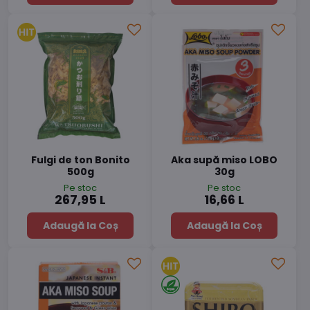
Fulgi de ton Bonito
Aka supă miso LOBO
500g
30g
Pe stoc
Pe stoc
267,95 L
16,66 L
Adaugă la Coș
Adaugă la Coș