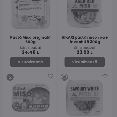
Pastă Miso originală
HIKARI pastă miso roșie
500g
învechită 300g
Stoc epuizat
Stoc epuizat
24,46 L
23,99 L
Vizualizează
Vizualizează