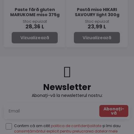
Paste fără gluten
Pastă miso HIKARI
MARUKOME miso 375g
SAVOURY light 300g
Stoc epuizat
Stoc epuizat
28,36 L
23,99 L
Vizualizează
Vizualizează
Newsletter
Abonați-vă la newsletterul nostru:
Abonați-
vă
Confirm că am citit
politica de confidențialitate
și îmi dau
consimțământul explicit pentru prelucrarea datelor mele