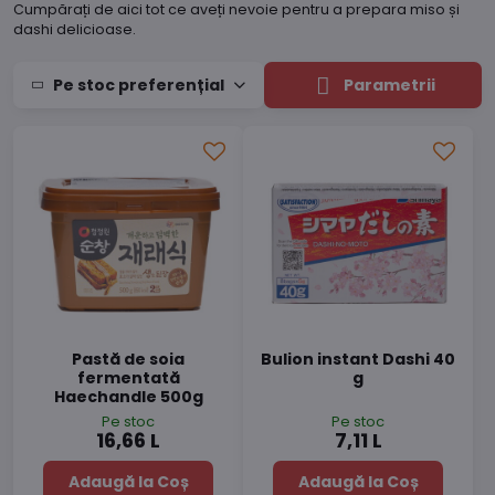
Cumpărați de aici tot ce aveți nevoie pentru a prepara miso și
dashi delicioase.
Pe stoc preferențial
Parametrii
Pastă de soia
Bulion instant Dashi 40
fermentată
g
Haechandle 500g
Pe stoc
Pe stoc
16,66 L
7,11 L
Adaugă la Coș
Adaugă la Coș