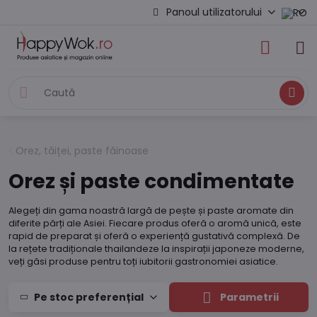
Panoul utilizatorului
Caută
Orez, tăiței, paste făinoase
Orez și paste condimentate
Alegeți din gama noastră largă de pește și paste aromate din
diferite părți ale Asiei. Fiecare produs oferă o aromă unică, este
rapid de preparat și oferă o experiență gustativă complexă. De
la rețete tradiționale thailandeze la inspirații japoneze moderne,
veți găsi produse pentru toți iubitorii gastronomiei asiatice.
Pe stoc preferențial
Parametrii