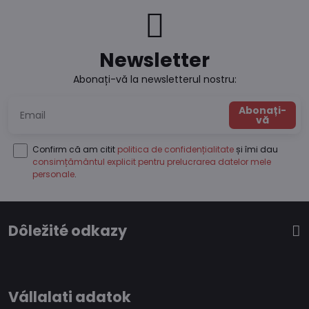
Newsletter
Abonați-vă la newsletterul nostru:
Abonați-
vă
Confirm că am citit
politica de confidențialitate
și îmi dau
consimțământul explicit pentru prelucrarea datelor mele
personale
.
Dôležité odkazy
Vállalati adatok