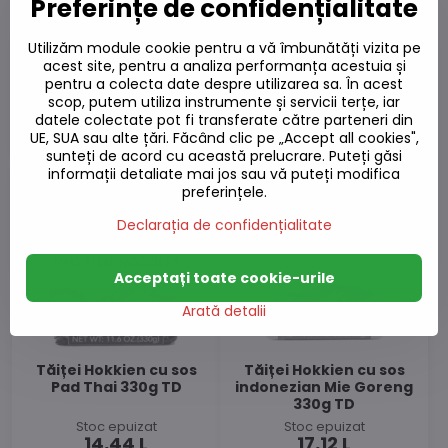
Preferințe de confidențialitate
Topokki Pui Carbo
Tăiței Hokkien cu sos
SAMYANG 185g
de susan-teriyaki 330g
Utilizăm module cookie pentru a vă îmbunătăți vizita pe
TD
acest site, pentru a analiza performanța acestuia și
Stoc epuizat
Stoc epuizat
pentru a colecta date despre utilizarea sa. În acest
23,76 L
17,12 L
scop, putem utiliza instrumente și servicii terțe, iar
datele colectate pot fi transferate către parteneri din
Vizualizează
Vizualizează
UE, SUA sau alte țări. Făcând clic pe „Accept all cookies",
sunteți de acord cu această prelucrare. Puteți găsi
informații detaliate mai jos sau vă puteți modifica
preferințele.
Declarația de confidențialitate
Acceptați toate cookie-urile
Arată detalii
Tăiței Hokkien cu sos
Tăiței Hokkien cu sos
Pad Thai 330g TD
indonezian Mie Goreng
330g TD
Stoc epuizat
Stoc epuizat
14,44 L
17,12 L