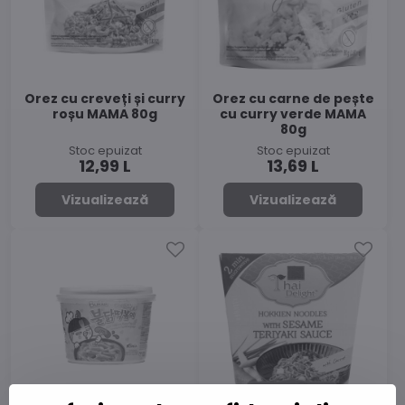
Orez cu creveți și curry
Orez cu carne de pește
roșu MAMA 80g
cu curry verde MAMA
80g
Stoc epuizat
Stoc epuizat
12,99 L
13,69 L
Vizualizează
Vizualizează