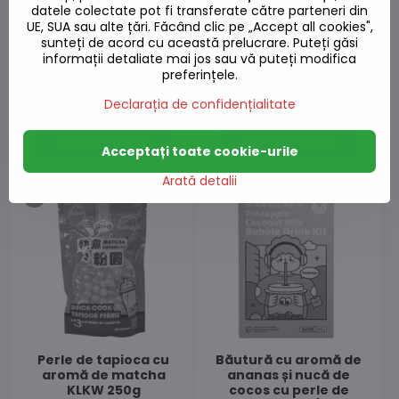
datele colectate pot fi transferate către parteneri din
UE, SUA sau alte țări. Făcând clic pe „Accept all cookies",
sunteți de acord cu această prelucrare. Puteți găsi
Perle de tapioca cu
Perle de tapioca
informații detaliate mai jos sau vă puteți modifica
aromă de zahăr brun
amestec de culori
KLKW 250g
aromate KLKW 250g
preferințele.
Stoc epuizat
Stoc epuizat
Declarația de confidențialitate
17,71 L
16,82 L
Vizualizează
Vizualizează
Acceptați toate cookie-urile
Arată detalii
Perle de tapioca cu
Băutură cu aromă de
aromă de matcha
ananas și nucă de
KLKW 250g
cocos cu perle de