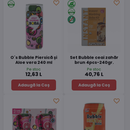
O´s Bubble Piersică și
Set Bubble ceai zahăr
Aloe vera 240 ml
brun 4pcs-240gr.
Pe stoc
Pe stoc
12,63 L
40,76 L
Adaugă la Coș
Adaugă la Coș