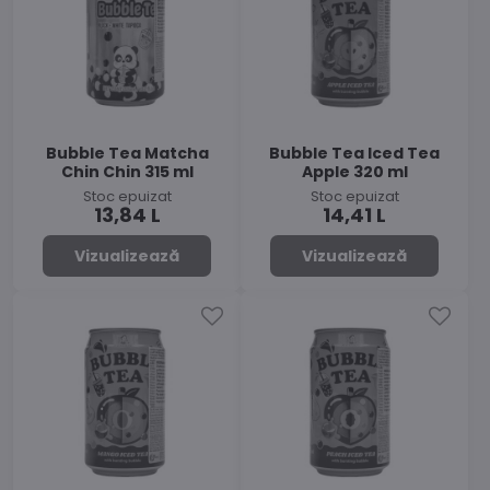
Bubble Tea Matcha
Bubble Tea Iced Tea
Chin Chin 315 ml
Apple 320 ml
Stoc epuizat
Stoc epuizat
13,84 L
14,41 L
Vizualizează
Vizualizează