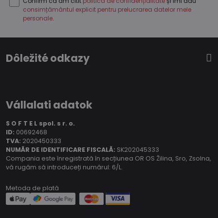
Confirm că am citit
politica de confidențialitate
și îmi dau
consimțământul explicit pentru prelucrarea datelor mele
personale
.
Dôležité odkazy
Vállalati adatok
S O F T E L spol.
s r. o.
ID:
00692468
TVA:
2020450333
NUMĂR DE IDENTIFICARE FISCALĂ:
SK202045333
Compania este înregistrată în secțiunea OR OS Žilina, Sro, Zsolna,
vă rugăm să introduceți numărul: 6/L.
Metoda de plată