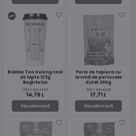
Bubble Tea Oolong ceai
Perle de tapioca cu
de lapte 123g
aromă de portocale
Be@rbrick
KLKW 250g
Stoc epuizat
Stoc epuizat
14,79 L
17,71 L
Vizualizează
Vizualizează