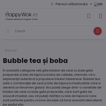
Panoul utilizatorului
Caută
Băuturi
Bubble tea și boba
În această categorie veți găsi băuturi de ceai cu bule gata
preparate și bile de tapioca boba de calitate, oferindu-vă o
experiență autentică a popularei băuturi taiwaneze. Bubble tea
este o combinație de ceai și bile de tapioca masticabile care a
devenit un fenomen global. Aici puteți alege dintr-o varietate de
băuturi de ceai cu bule gata preparate, care sunt gata de
savurat imediat, sau vă puteți răsfăța cu bile de tapioca care
sunt perfecte pentru oricine dorește să facă această delicatesă
pe gustul său.