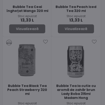
Bubble Tea Ceai
Bubble Tea Peach Iced
înghețat Mango 320 ml
Tea 320 ml
Stoc epuizat
Stoc epuizat
13,33 L
13,33 L
Vizualizează
Vizualizează
Bubble Tea Black Tea
Bubble Tea la cutie cu
Peach Strawberry 320
aromă de zahăr brun
ml
Lady Boba 315ml
Madam Hong
Stoc epuizat
Stoc epuizat