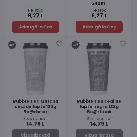
340ml
Pe stoc
Pe stoc
9,27 L
9,27 L
Adaugă la Coș
Adaugă la Coș
Bubble Tea Matcha
Bubble Tea ceai de
ceai de lapte 123g
lapte negru 123g
Be@rbrick
Be@rbrick
Stoc epuizat
Stoc epuizat
14,79 L
14,79 L
Vizualizează
Vizualizează