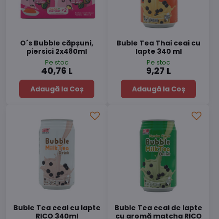
O´s Bubble căpșuni,
Buble Tea Thai ceai cu
piersici 2x480ml
lapte 340 ml
Pe stoc
Pe stoc
40,76 L
9,27 L
Adaugă la Coș
Adaugă la Coș
Buble Tea ceai cu lapte
Buble Tea ceai de lapte
RICO 340ml
cu aromă matcha RICO