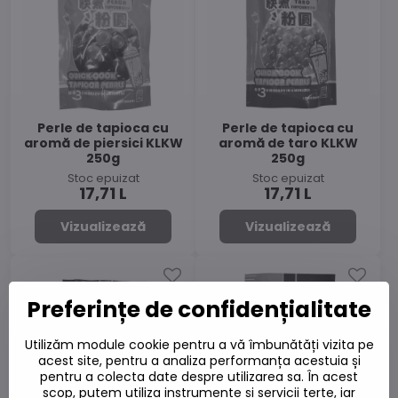
Perle de tapioca cu
Perle de tapioca cu
aromă de piersici KLKW
aromă de taro KLKW
250g
250g
Stoc epuizat
Stoc epuizat
17,71 L
17,71 L
Vizualizează
Vizualizează
Preferințe de confidențialitate
Utilizăm module cookie pentru a vă îmbunătăți vizita pe
acest site, pentru a analiza performanța acestuia și
pentru a colecta date despre utilizarea sa. În acest
scop, putem utiliza instrumente și servicii terțe, iar