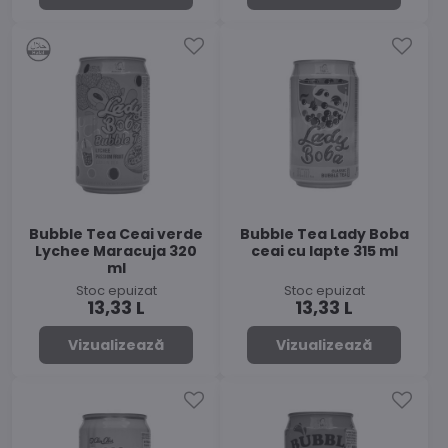
Bubble Tea Ceai verde
Bubble Tea Lady Boba
Lychee Maracuja 320
ceai cu lapte 315 ml
ml
Stoc epuizat
Stoc epuizat
13,33 L
13,33 L
Vizualizează
Vizualizează