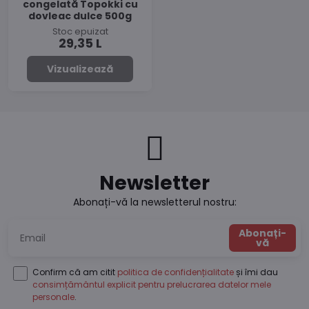
congelată Topokki cu
dovleac dulce 500g
Stoc epuizat
29,35 L
Vizualizează
Newsletter
Abonați-vă la newsletterul nostru:
Abonați-
vă
Confirm că am citit
politica de confidențialitate
și îmi dau
consimțământul explicit pentru prelucrarea datelor mele
personale
.