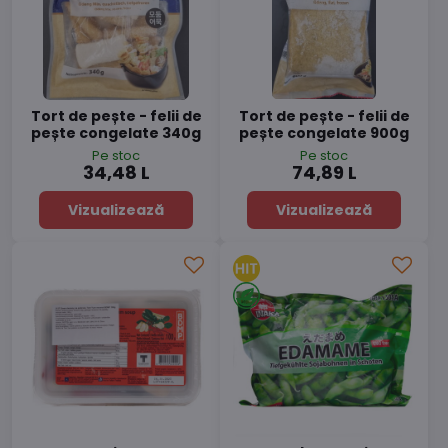
Tort de pește - felii de
Tort de pește - felii de
pește congelate 340g
pește congelate 900g
Pe stoc
Pe stoc
34,48 L
74,89 L
Vizualizează
Vizualizează