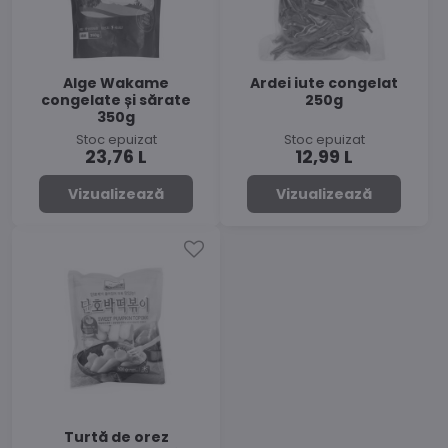
Alge Wakame
Ardei iute congelat
congelate și sărate
250g
350g
Stoc epuizat
Stoc epuizat
23,76 L
12,99 L
Vizualizează
Vizualizează
Turtă de orez