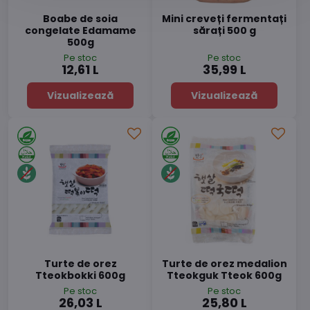
Boabe de soia
Mini creveți fermentați
congelate Edamame
sărați 500 g
500g
Pe stoc
Pe stoc
12,61 L
35,99 L
Vizualizează
Vizualizează
Turte de orez
Turte de orez medalion
Tteokbokki 600g
Tteokguk Tteok 600g
Pe stoc
Pe stoc
26,03 L
25,80 L