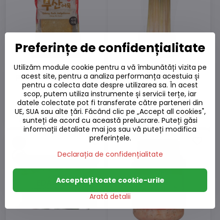
Preferințe de confidențialitate
Utilizăm module cookie pentru a vă îmbunătăți vizita pe
Tort de pește - felii de
Iarbă de lămâie
pește congelate 450g
congelată 100g
acest site, pentru a analiza performanța acestuia și
pentru a colecta date despre utilizarea sa. În acest
Pe stoc
Pe stoc
scop, putem utiliza instrumente și servicii terțe, iar
37,45 L
7,57 L
datele colectate pot fi transferate către parteneri din
UE, SUA sau alte țări. Făcând clic pe „Accept all cookies",
Vizualizează
Vizualizează
sunteți de acord cu această prelucrare. Puteți găsi
informații detaliate mai jos sau vă puteți modifica
preferințele.
Declarația de confidențialitate
Acceptați toate cookie-urile
Arată detalii