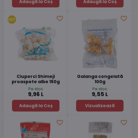
Adaugă la Coș
Adaugă la Coș
Ciuperci Shimeji
Galanga congelată
proaspete albe 150g
100g
Pe stoc
Pe stoc
9,96 L
9,55 L
Adaugă la Coș
Vizualizează