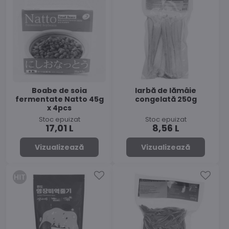
Boabe de soia
Iarbă de lămâie
fermentate Natto 45g
congelată 250g
x 4pcs
Stoc epuizat
Stoc epuizat
17,01 L
8,56 L
Vizualizează
Vizualizează