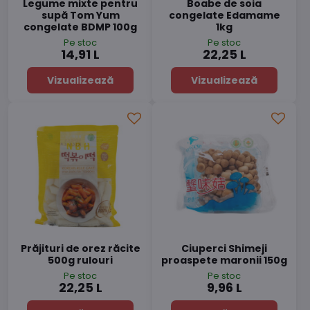
Legume mixte pentru
Boabe de soia
supă Tom Yum
congelate Edamame
congelate BDMP 100g
1kg
Pe stoc
Pe stoc
14,91 L
22,25 L
Vizualizează
Vizualizează
Prăjituri de orez răcite
Ciuperci Shimeji
500g rulouri
proaspete maronii 150g
Pe stoc
Pe stoc
22,25 L
9,96 L