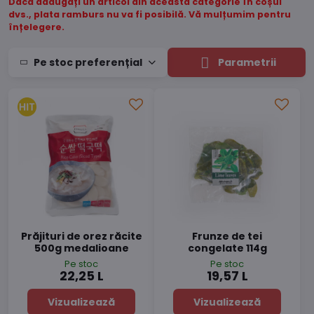
Dacă adăugați un articol din această categorie în coșul
dvs., plata ramburs nu va fi posibilă. Vă mulțumim pentru
înțelegere.
Pe stoc preferențial
Parametrii
Prăjituri de orez răcite
Frunze de tei
500g medalioane
congelate 114g
Pe stoc
Pe stoc
22,25 L
19,57 L
Vizualizează
Vizualizează