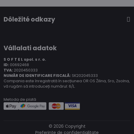
Dôležité odkazy
Vállalati adatok
S O F T E L spol.
s r. o.
ID:
00692468
TVA:
2020450333
NUMĂR DE IDENTIFICARE FISCALĂ:
SK202045333
Compania este înregistrată în secțiunea OR OS Žilina, Sro, Zsolna,
vă rugăm să introduceți numărul: 6/L.
Metoda de plată
©
2026
Copyright
Preferințe de confidențialitate