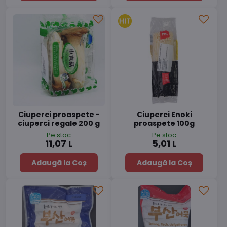
Ciuperci proaspete -
Ciuperci Enoki
ciuperci regale 200 g
proaspete 100g
Pe stoc
Pe stoc
11,07 L
5,01 L
Adaugă la Coș
Adaugă la Coș