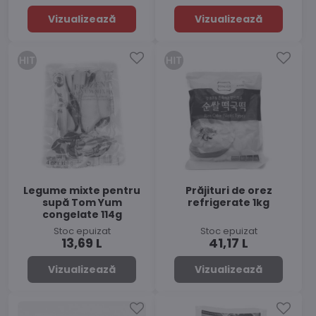
Vizualizează
Vizualizează
Legume mixte pentru
Prăjituri de orez
supă Tom Yum
refrigerate 1kg
congelate 114g
Stoc epuizat
Stoc epuizat
13,69 L
41,17 L
Vizualizează
Vizualizează