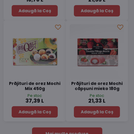
Adaugă la Coș
Adaugă la Coș
Prăjituri de orez Mochi
Prăjituri de orez Mochi
Mix 450g
căpșuni mieko 180g
Pe stoc
Pe stoc
37,39 L
21,33 L
Adaugă la Coș
Adaugă la Coș
Mai multe produse