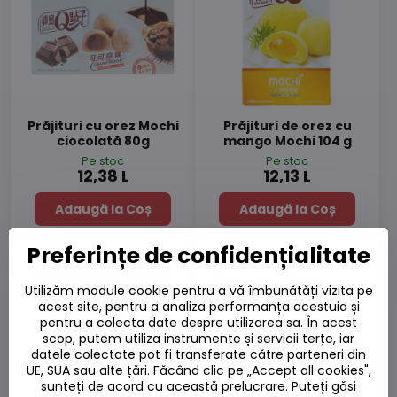
Prăjituri cu orez Mochi
Prăjituri de orez cu
ciocolată 80g
mango Mochi 104 g
Pe stoc
Pe stoc
12,38 L
12,13 L
Adaugă la Coș
Adaugă la Coș
Preferințe de confidențialitate
Utilizăm module cookie pentru a vă îmbunătăți vizita pe
acest site, pentru a analiza performanța acestuia și
pentru a colecta date despre utilizarea sa. În acest
scop, putem utiliza instrumente și servicii terțe, iar
datele colectate pot fi transferate către parteneri din
UE, SUA sau alte țări. Făcând clic pe „Accept all cookies",
sunteți de acord cu această prelucrare. Puteți găsi