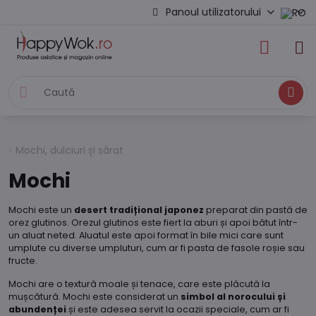
Panoul utilizatorului
Caută
Mochi, dulciuri și sărat
Mochi
Mochi este un
desert tradițional japonez
preparat din pastă de
orez glutinos. Orezul glutinos este fiert la aburi și apoi bătut într-
un aluat neted. Aluatul este apoi format în bile mici care sunt
umplute cu diverse umpluturi, cum ar fi pasta de fasole roșie sau
fructe.
Mochi are o textură moale și tenace, care este plăcută la
mușcătură. Mochi este considerat un
simbol al norocului și
abundenței
și este adesea servit la ocazii speciale, cum ar fi