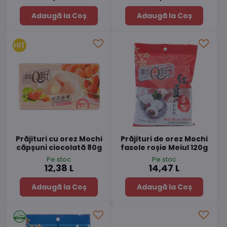
Adaugă la Coș
Adaugă la Coș
Prăjituri cu orez Mochi
Prăjituri de orez Mochi
căpșuni ciocolată 80g
fasole roșie Meiul 120g
Pe stoc
Pe stoc
12,38 L
14,47 L
Adaugă la Coș
Adaugă la Coș