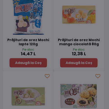
Prăjituri de orez Mochi
Prăjituri de orez Mochi
lapte 120g
mango ciocolată 80g
Pe stoc
Pe stoc
14,47 L
12,38 L
Adaugă la Coș
Adaugă la Coș