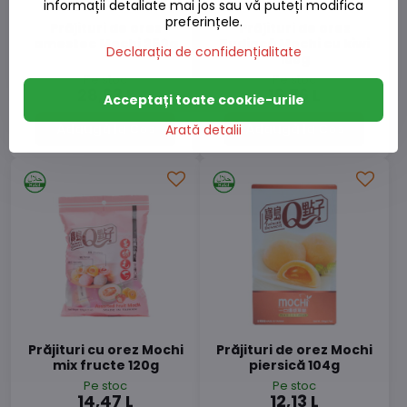
informații detaliate mai jos sau vă puteți modifica
preferințele.
Prăjituri de orez
Prăjituri de orez
amestec Mochi 250g
Budincă Mochi cu kiwi
Declarația de confidențialitate
168g
Pe stoc
Pe stoc
28,63 L
16,76 L
Acceptați toate cookie-urile
Adaugă la Coș
Adaugă la Coș
Arată detalii
Prăjituri cu orez Mochi
Prăjituri de orez Mochi
mix fructe 120g
piersică 104g
Pe stoc
Pe stoc
14,47 L
12,13 L