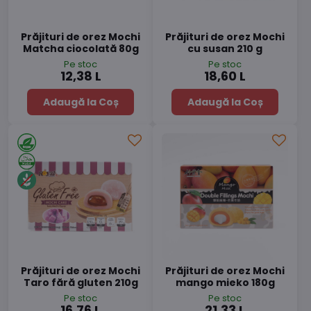
Prăjituri de orez Mochi
Prăjituri de orez Mochi
Matcha ciocolată 80g
cu susan 210 g
Pe stoc
Pe stoc
12,38 L
18,60 L
Adaugă la Coș
Adaugă la Coș
Prăjituri de orez Mochi
Prăjituri de orez Mochi
Taro fără gluten 210g
mango mieko 180g
Pe stoc
Pe stoc
16,76 L
21,33 L