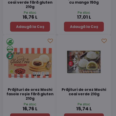
ceai verde fără gluten
cu mango 150g
210g
Pe stoc
Pe stoc
16,76 L
17,01 L
Adaugă la Coș
Adaugă la Coș
Prăjituri de orez Mochi
Prăjituri de orez Mochi
fasole roșie fără gluten
ceai verde 210g
210g
Pe stoc
Pe stoc
16,76 L
15,74 L