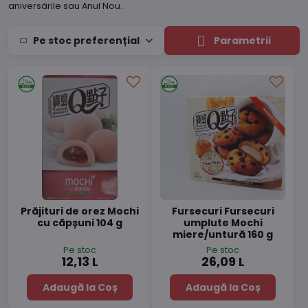
aniversările sau Anul Nou.
Pe stoc preferențial
Parametrii
Prăjituri de orez Mochi
Fursecuri Fursecuri
cu căpșuni 104 g
umplute Mochi
miere/untură 160 g
Pe stoc
Pe stoc
12,13 L
26,09 L
Adaugă la Coș
Adaugă la Coș