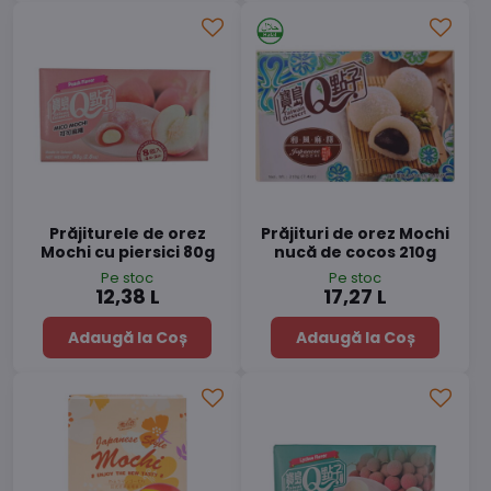
Prăjiturele de orez
Prăjituri de orez Mochi
Mochi cu piersici 80g
nucă de cocos 210g
Pe stoc
Pe stoc
12,38 L
17,27 L
Adaugă la Coș
Adaugă la Coș