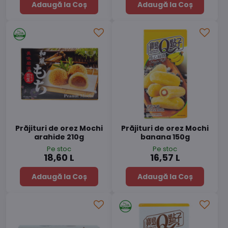
Adaugă la Coș
Adaugă la Coș
Prăjituri de orez Mochi
Prăjituri de orez Mochi
arahide 210g
banana 150g
Pe stoc
Pe stoc
18,60 L
16,57 L
Adaugă la Coș
Adaugă la Coș