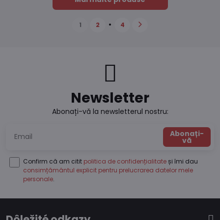
1
2
4
Newsletter
Abonați-vă la newsletterul nostru:
Abonați-
vă
Confirm că am citit
politica de confidențialitate
și îmi dau
consimțământul explicit pentru prelucrarea datelor mele
personale
.
Dôležité odkazy