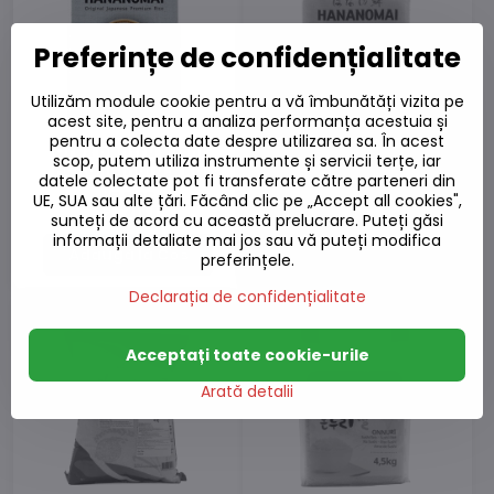
Preferințe de confidențialitate
Utilizăm module cookie pentru a vă îmbunătăți vizita pe
acest site, pentru a analiza performanța acestuia și
pentru a colecta date despre utilizarea sa. În acest
Orez pentru sushi
Orez pentru sushi
scop, putem utiliza instrumente și servicii terțe, iar
Hananomai 0,5 kg
Hananomai 4,5 kg
datele colectate pot fi transferate către parteneri din
Pe stoc
Stoc epuizat
UE, SUA sau alte țări. Făcând clic pe „Accept all cookies",
12,70 L
90,27 L
sunteți de acord cu această prelucrare. Puteți găsi
informații detaliate mai jos sau vă puteți modifica
Adaugă la Coș
Vizualizează
preferințele.
Declarația de confidențialitate
Acceptați toate cookie-urile
Arată detalii