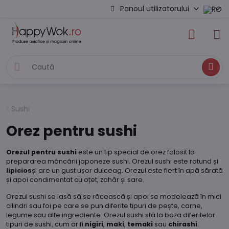
Panoul utilizatorului
Caută
Sushi
Orez pentru sushi
Orezul pentru sushi
este un tip special de orez folosit la
prepararea mâncării japoneze sushi. Orezul sushi este rotund și
lipicios
și are un gust ușor dulceag. Orezul este fiert în apă sărată
și apoi condimentat cu oțet, zahăr și sare.
Orezul sushi se lasă să se răcească și apoi se modelează în mici
cilindri sau foi pe care se pun diferite tipuri de pește, carne,
legume sau alte ingrediente. Orezul sushi stă la baza diferitelor
tipuri de sushi, cum ar fi
nigiri
,
maki
,
temaki
sau
chirashi
.