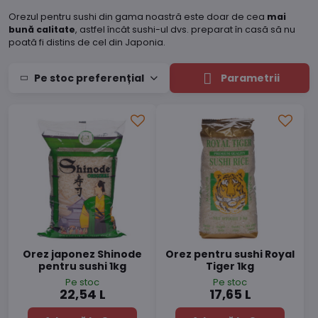
Orezul pentru sushi din gama noastră este doar de cea
mai
bună calitate
, astfel încât sushi-ul dvs. preparat în casă să nu
poată fi distins de cel din Japonia.
Pe stoc preferențial
Parametrii
Orez japonez Shinode
Orez pentru sushi Royal
pentru sushi 1kg
Tiger 1kg
Pe stoc
Pe stoc
22,54 L
17,65 L