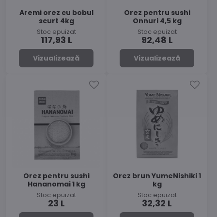
Aremi orez cu bobul
Orez pentru sushi
scurt 4kg
Onnuri 4,5 kg
Stoc epuizat
Stoc epuizat
117,93 L
92,48 L
Vizualizează
Vizualizează
Orez pentru sushi
Orez brun YumeNishiki 1
Hananomai 1 kg
kg
Stoc epuizat
Stoc epuizat
23 L
32,32 L