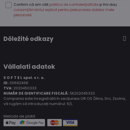
Confirm că am citit
politica de confidențialitate
și îmi dau
consimțământul explicit pentru prelucrarea datelor mele
personale
.
Dôležité odkazy
Vállalati adatok
S O F T E L spol.
s r. o.
ID:
00692468
TVA:
2020450333
NUMĂR DE IDENTIFICARE FISCALĂ:
SK202045333
Compania este înregistrată în secțiunea OR OS Žilina, Sro, Zsolna,
vă rugăm să introduceți numărul: 6/L.
Metoda de plată