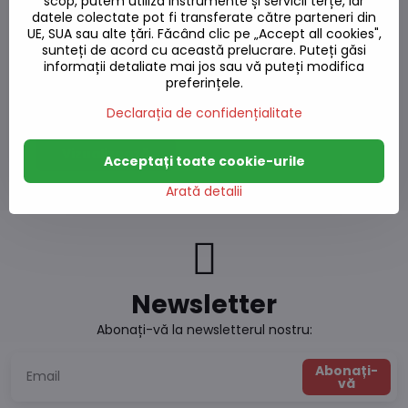
scop, putem utiliza instrumente și servicii terțe, iar
datele colectate pot fi transferate către parteneri din
UE, SUA sau alte țări. Făcând clic pe „Accept all cookies",
sunteți de acord cu această prelucrare. Puteți găsi
informații detaliate mai jos sau vă puteți modifica
preferințele.
Orez 3 tipuri 1kg
Stoc epuizat
Declarația de confidențialitate
26,21 L
Vizualizează
Acceptați toate cookie-urile
Arată detalii
Newsletter
Abonați-vă la newsletterul nostru:
Abonați-
vă