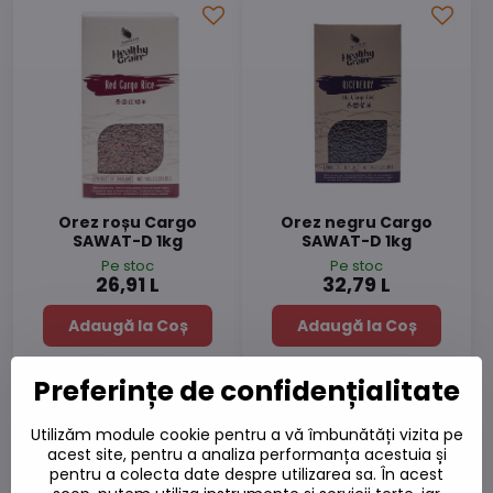
Orez roșu Cargo
Orez negru Cargo
SAWAT-D 1kg
SAWAT-D 1kg
Pe stoc
Pe stoc
26,91 L
32,79 L
Adaugă la Coș
Adaugă la Coș
Preferințe de confidențialitate
Utilizăm module cookie pentru a vă îmbunătăți vizita pe
acest site, pentru a analiza performanța acestuia și
pentru a colecta date despre utilizarea sa. În acest