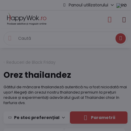
Panoul utilizatorului
Caută
Reduceri de Black Friday
Orez thailandez
Gătitul de mâncare thailandeză autentică nu a fost niciodată mai
ușor! Alegeți din orezul nostru thailandez premium la prețuri
reduse și experimentați adevăratul gust al Thailandei chiar în
farfuria dvs.
Pe stoc preferențial
Parametrii