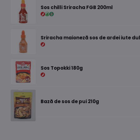
Sos chilli Sriracha FGB 200ml
Sriracha maioneză sos de ardei iute du
Sos Topokki 180g
Bază de sos de pui 210g