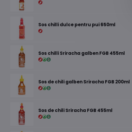
Sos chilli dulce pentru pui 650ml
Sos chilli Sriracha galben FGB 455ml
Sos de chili galben Sriracha FGB 200ml
Sos de chili Sriracha FGB 455ml