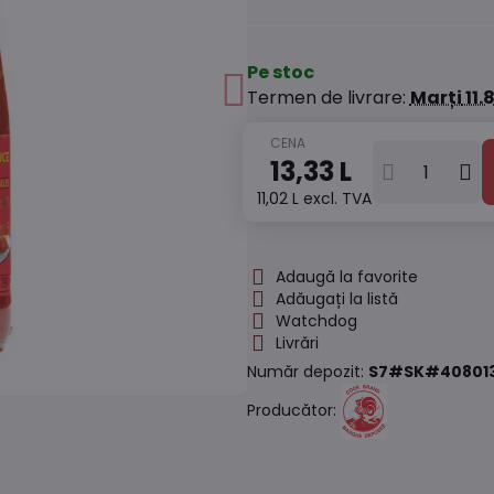
Pe stoc
Termen de livrare:
Marți
11.
13,33 L
11,02 L
excl. TVA
Adaugă la favorite
Adăugați la listă
Watchdog
Livrări
Număr depozit:
S7#SK#40801
Producător: