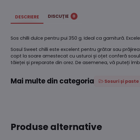
DISCUȚIE
0
DESCRIERE
Sos chilli dulce pentru pui 350 g. Ideal ca garnitură. Excel
Sosul Sweet chilli este excelent pentru grătar sau prăjir
copt la soare amestecat cu usturoi și oțet conferă sosului 
tăieței și preparate din orez. De asemenea, vă puteți îmbo
Mai multe din categoria
Sosuri și paste
Produse alternative