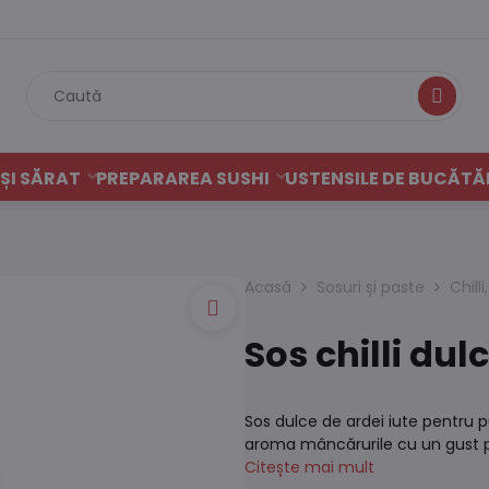
Caută
ȘI SĂRAT
PREPARAREA SUSHI
USTENSILE DE BUCĂTĂ
Acasă
Sosuri și paste
Chilli
Sos chilli dul
Sos dulce de ardei iute pentru p
aroma mâncărurile cu un gust pi
Citește mai mult