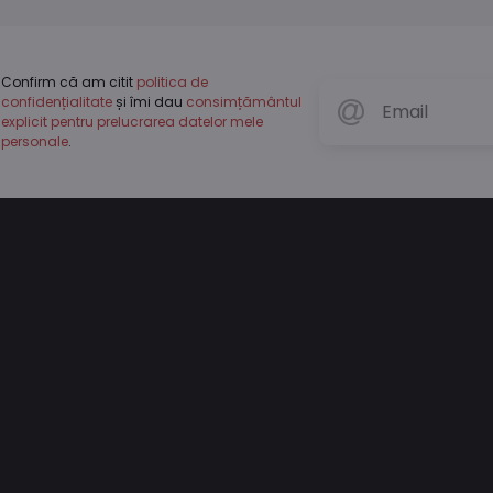
Confirm că am citit
politica de
confidențialitate
și îmi dau
consimțământul
explicit pentru prelucrarea datelor mele
personale
.