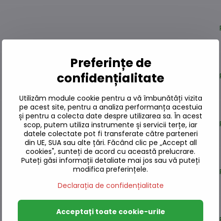
Preferințe de
confidențialitate
Utilizăm module cookie pentru a vă îmbunătăți vizita
pe acest site, pentru a analiza performanța acestuia
și pentru a colecta date despre utilizarea sa. În acest
scop, putem utiliza instrumente și servicii terțe, iar
datele colectate pot fi transferate către parteneri
din UE, SUA sau alte țări. Făcând clic pe „Accept all
cookies", sunteți de acord cu această prelucrare.
Puteți găsi informații detaliate mai jos sau vă puteți
modifica preferințele.
Declarația de confidențialitate
Acceptați toate cookie-urile