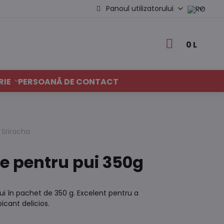
Panoul utilizatorului
0 L
RIE
PERSOANĂ DE CONTACT
, Sriracha
ce pentru pui 350g
ui în pachet de 350 g. Excelent pentru a
cant delicios.