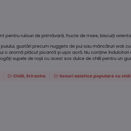
ent pentru rulouri de primăvară, fructe de mare, biscuiți orienta
ea puiului, gustări precum nuggets de pui sau mâncăruri wok cu 
o aromă plăcut picantă și ușor acră. Nu conține îndulcitori arti
găți supele de roșii cu acest sos dulce de chilli pentru un gus
Chilli, Sriracha
Sosuri asiatice populare cu chili