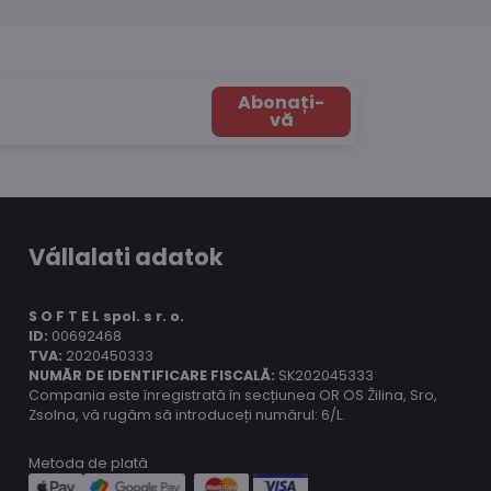
Abonați-
vă
Vállalati adatok
S O F T E L spol.
s r. o.
ID:
00692468
TVA:
2020450333
NUMĂR DE IDENTIFICARE FISCALĂ:
SK202045333
Compania este înregistrată în secțiunea OR OS Žilina, Sro,
Zsolna, vă rugăm să introduceți numărul: 6/L.
Metoda de plată