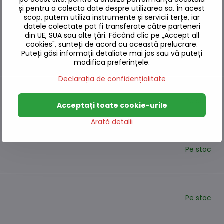
și pentru a colecta date despre utilizarea sa. În acest
scop, putem utiliza instrumente și servicii terțe, iar
datele colectate pot fi transferate către parteneri
din UE, SUA sau alte țări. Făcând clic pe „Accept all
cookies", sunteți de acord cu această prelucrare.
Pe stoc
Puteți găsi informații detaliate mai jos sau vă puteți
modifica preferințele.
Declarația de confidențialitate
Pe stoc
Acceptați toate cookie-urile
Arată detalii
Pe stoc
Pe stoc