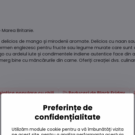
 Marea Britanie.
i delicios de mango și mirodenii aromate. Delicios cu naan s
n termen englezesc pentru fructe sau legume murate care sunt
u ardeiul iute și condimentele indiene autentice face din 
rg bine cu mâncărurile din carne. Oferiți creației dvs. culinar
siatice populare cu chili
Reduceri de Black Friday
Preferințe de
confidențialitate
Utilizăm module cookie pentru a vă îmbunătăți vizita
pe acest site, pentru a analiza performanța acestuia