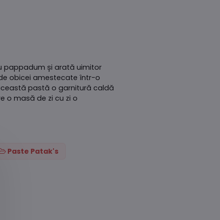
au pappadum și arată uimitor
 de obicei amestecate într-o
această pastă o garnitură caldă
e o masă de zi cu zi o
Paste Patak's