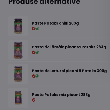
Produse alternative
Paste Pataks chilli 283g
Pastă de lămâie picantă Pataks 283g
Pasta de usturoi picantă Pataks 300g
Pasta Pataks mix picant 283g