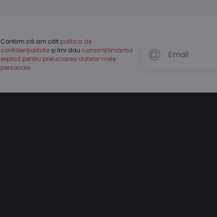
Confirm că am citit
politica de
confidențialitate
și îmi dau
consimțământul
explicit pentru prelucrarea datelor mele
personale
.