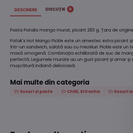
DISCUȚIE
0
DESCRIERE
Pasta Pataks mango murat, picant 283 g. Țara de origine
Patak's Hot Mango Pickle este un amestec extra picant ș
într-un sandwich, salată sau cu mezeluri. Pickle este u
masă omogenă. Combinația echilibrată de suc de mango c
perfectă. Legumele murate au un gust picant și amar și me
mușcătură indiană delicioasă.
Mai multe din categoria
Sosuri și paste
Chilli, Sriracha
Sosuri a