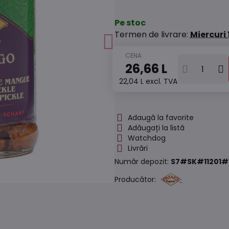
Pe stoc
Termen de livrare:
Miercuri
26,66 L
22,04 L
excl. TVA
Adaugă la favorite
Adăugați la listă
Watchdog
Livrări
Număr depozit:
S7#SK#11201#
Producător: