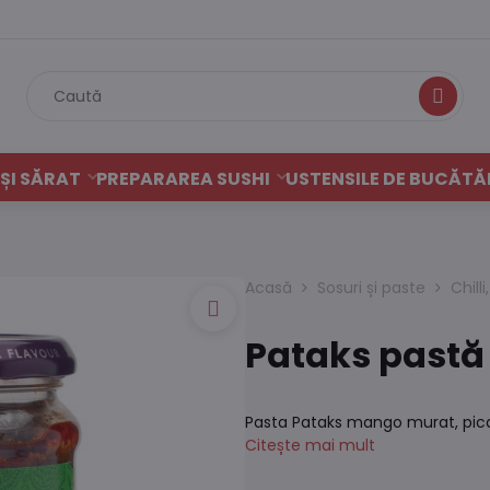
Caută
ȘI SĂRAT
PREPARAREA SUSHI
USTENSILE DE BUCĂTĂ
Acasă
Sosuri și paste
Chilli
Pataks pastă
Pasta Pataks mango murat, pican
Citește mai mult