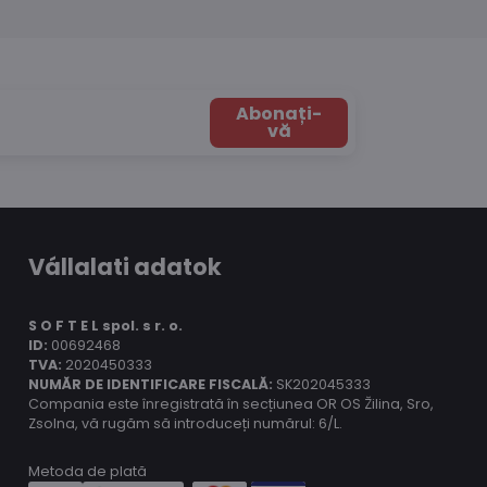
Abonați-
vă
Vállalati adatok
S O F T E L spol.
s r. o.
ID:
00692468
TVA:
2020450333
NUMĂR DE IDENTIFICARE FISCALĂ:
SK202045333
Compania este înregistrată în secțiunea OR OS Žilina, Sro,
Zsolna, vă rugăm să introduceți numărul: 6/L.
Metoda de plată