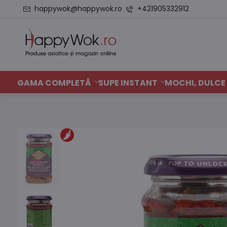
happywok@happywok.ro
+421905332912
GAMA COMPLETĂ
SUPE INSTANT
MOCHI, DULCE 