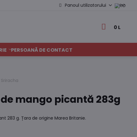
Panoul utilizatorului
0 L
RIE
PERSOANĂ DE CONTACT
, Sriracha
 de mango picantă 283g
t 283 g. Țara de origine Marea Britanie.