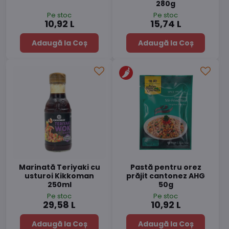
280g
Pe stoc
Pe stoc
10,92 L
15,74 L
Adaugă la Coș
Adaugă la Coș
Marinată Teriyaki cu
Pastă pentru orez
usturoi Kikkoman
prăjit cantonez AHG
250ml
50g
Pe stoc
Pe stoc
29,58 L
10,92 L
Adaugă la Coș
Adaugă la Coș