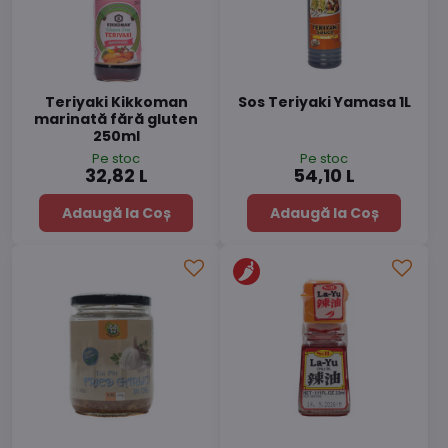
Teriyaki Kikkoman
Sos Teriyaki Yamasa 1L
marinată fără gluten
250ml
Pe stoc
Pe stoc
32,82 L
54,10 L
Adaugă la Coș
Adaugă la Coș