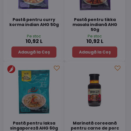
Pastă pentru curry
Pastă pentru tikka
korma indian AHG 50g
masala indiană AHG
50g
Pe stoc
Pe stoc
10,92 L
10,92 L
Adaugă la Coș
Adaugă la Coș
Pastă pentru laksa
Marinată coreeană
singaporeză AHG 60g
pentru carne de porc