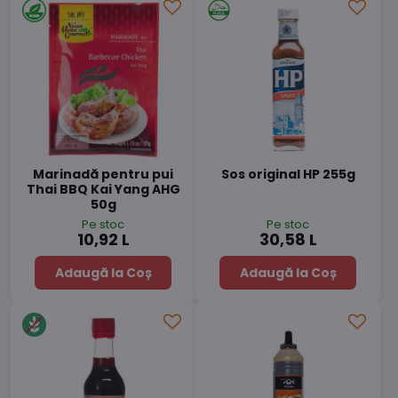
Marinadă pentru pui
Sos original HP 255g
Thai BBQ Kai Yang AHG
50g
Pe stoc
Pe stoc
10,92 L
30,58 L
Adaugă la Coș
Adaugă la Coș