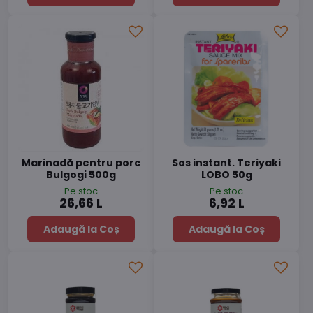
Marinadă pentru porc
Sos instant. Teriyaki
Bulgogi 500g
LOBO 50g
Pe stoc
Pe stoc
26,66 L
6,92 L
Adaugă la Coș
Adaugă la Coș