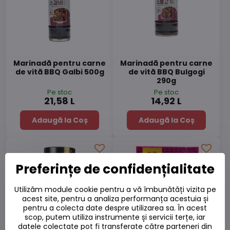
Marinadă pentru carne
Marinadă pentru carne
de vită BBQ Galbi 500g
de vită BBQ Bulgogi
290g
Pe stoc
Pe stoc
21,58 L
14,92 L
Adaugă la Coș
Adaugă la Coș
Preferințe de confidențialitate
Utilizăm module cookie pentru a vă îmbunătăți vizita pe
acest site, pentru a analiza performanța acestuia și
pentru a colecta date despre utilizarea sa. În acest
scop, putem utiliza instrumente și servicii terțe, iar
datele colectate pot fi transferate către parteneri din