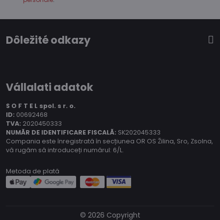
Dôležité odkazy
Vállalati adatok
S O F T E L spol.
s r. o.
ID:
00692468
TVA:
2020450333
NUMĂR DE IDENTIFICARE FISCALĂ:
SK202045333
Compania este înregistrată în secțiunea OR OS Žilina, Sro, Zsolna,
vă rugăm să introduceți numărul: 6/L.
Metoda de plată
©
2026
Copyright