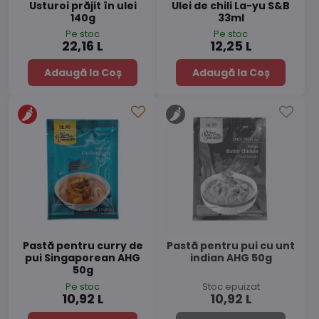
Usturoi prăjit în ulei
Ulei de chili La-yu S&B
140g
33ml
Pe stoc
Pe stoc
22,16 L
12,25 L
Adaugă la Coș
Adaugă la Coș
Pastă pentru curry de
Pastă pentru pui cu unt
pui Singaporean AHG
indian AHG 50g
50g
Pe stoc
Stoc epuizat
10,92 L
10,92 L