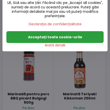
UE, SUA sau alte țări. Făcând clic pe „Accept all cookies",
Marinadă pentru carne
Marinadă pentru BBQ
sunteți de acord cu această prelucrare. Puteți găsi
de vită BBQ Bulgogi
Meat Bulgogi AHG 50g
informații detaliate mai jos sau vă puteți modifica
500g
preferințele.
Pe stoc
Pe stoc
Declarația de confidențialitate
21,58 L
10,92 L
Adaugă la Coș
Adaugă la Coș
Acceptați toate cookie-urile
Arată detalii
Marinadă pentru porc
Marinată Teriyaki
BBQ picant Bulgogi
Kikkoman 250ml
500g
Pe stoc
Pe stoc