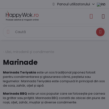
Panoul utilizatorului
Caută
Ulei, mirodenii și condimente
Marinade
Marinada Teriyakia
este un sos tradițional japonez folosit
pentru condimentarea și glazurarea cărnii, peștelui sau
legumelor. Marinada Teriyakia este compusă în principal din sos
de soia, zahăr, oțet și apă.
Marinada BBQ
este un sos popular care se folosește pe carnea
la grătar sau prăjită. Marinada BBQ constă de obicei din piure de
roșii, oțet, zahăr, muștar și diverse condimente.