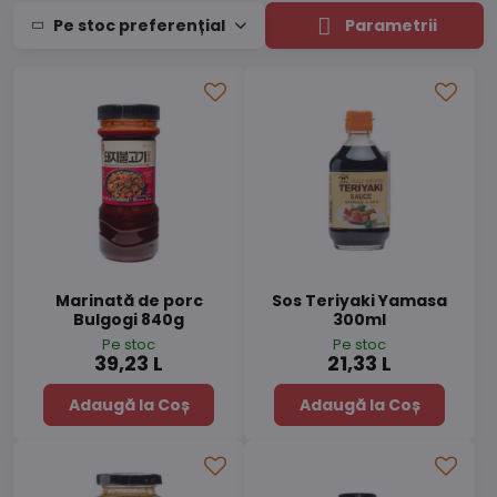
Pe stoc preferențial
Parametrii
Marinată de porc
Sos Teriyaki Yamasa
Bulgogi 840g
300ml
Pe stoc
Pe stoc
39,23 L
21,33 L
Adaugă la Coș
Adaugă la Coș