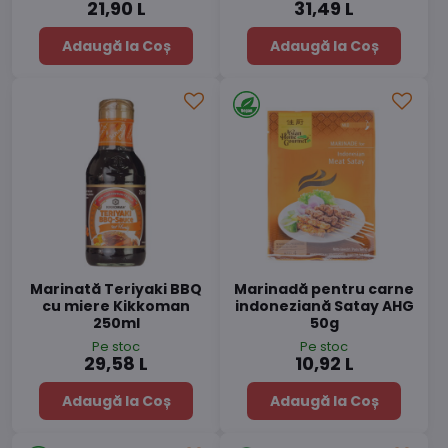
21,90 L
31,49 L
Adaugă la Coș
Adaugă la Coș
Marinată Teriyaki BBQ
Marinadă pentru carne
cu miere Kikkoman
indoneziană Satay AHG
250ml
50g
Pe stoc
Pe stoc
29,58 L
10,92 L
Adaugă la Coș
Adaugă la Coș