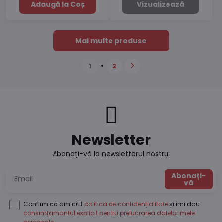
Adaugă la Coș
Vizualizează
Mai multe produse
1
2
Newsletter
Abonați-vă la newsletterul nostru:
Abonați-
vă
Confirm că am citit
politica de confidențialitate
și îmi dau
consimțământul explicit pentru prelucrarea datelor mele
personale
.