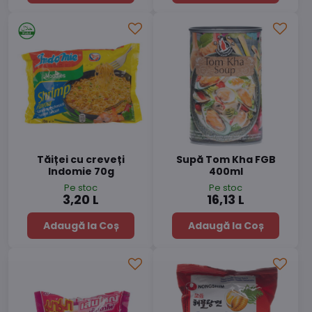
Tăiței cu creveți
Supă Tom Kha FGB
Indomie 70g
400ml
Pe stoc
Pe stoc
3,20 L
16,13 L
Adaugă la Coș
Adaugă la Coș