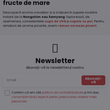
fructe de mare
Descoperă aroma creveților și a crabului în supele noastre
instant de la
Nongshim sau Samyang
. Explorează, de
asemenea, consistentele
supe de vită
și
supele cu pui
. Pentru
amatorii de arome picante, avem
ramen coreean picant
.
Newsletter
Abonați-vă la newsletterul nostru:
Abonați-
vă
Confirm că am citit
politica de confidențialitate
și îmi dau
consimțământul explicit pentru prelucrarea datelor mele
personale
.