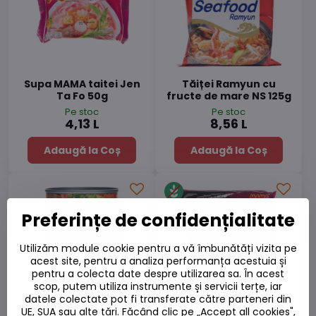
Supa MAMA taitei Jen
Tăiței Ramyun cu
Ta Fo 50g
fructe de mare NS 125g
Pe stoc
Pe stoc
4,13 L
8,56 L
Adaugă la Coș
Adaugă la Coș
Preferințe de confidențialitate
Utilizăm module cookie pentru a vă îmbunătăți vizita pe
acest site, pentru a analiza performanța acestuia și
pentru a colecta date despre utilizarea sa. În acest
scop, putem utiliza instrumente și servicii terțe, iar
datele colectate pot fi transferate către parteneri din
UE, SUA sau alte țări. Făcând clic pe „Accept all cookies",