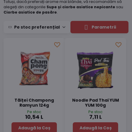
Totuși, dacă preferați arome mai blânde, vă recomandăm să
alegeți din categoriile
Supe și ciorbe asiatice nepicante
sau
Ciorbe asiatice de pasăre
.
Pe stoc preferențial
Parametrii
Tăiței Champong
Noodle Pad Thai YUM
Ramyun 124g
YUM 100g
Pe stoc
Pe stoc
10,54 L
7,11 L
Adaugă la Coș
Adaugă la Coș