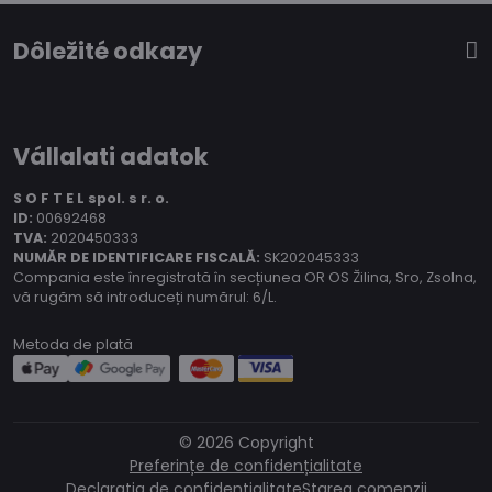
Dôležité odkazy
Vállalati adatok
S O F T E L spol.
s r. o.
ID:
00692468
TVA:
2020450333
NUMĂR DE IDENTIFICARE FISCALĂ:
SK202045333
Compania este înregistrată în secțiunea OR OS Žilina, Sro, Zsolna,
vă rugăm să introduceți numărul: 6/L.
Metoda de plată
©
2026
Copyright
Preferințe de confidențialitate
Declarația de confidențialitate
Starea comenzii