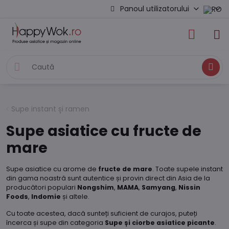
Panoul utilizatorului
Caută
Supe instant și ramen
Supe asiatice cu fructe de
mare
Supe asiatice cu arome de
fructe de mare
. Toate supele instant
din gama noastră sunt autentice și provin direct din Asia de la
producători populari
Nongshim
,
MAMA
,
Samyang
,
Nissin
Foods
,
Indomie
și altele.
Cu toate acestea, dacă sunteți suficient de curajos, puteți
încerca și supe din categoria
Supe și ciorbe asiatice picante
.