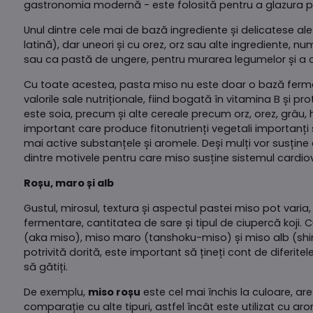
gastronomia modernă - este folosită pentru a glazura p
Unul dintre cele mai de bază ingrediente și delicatese ale
latină), dar uneori și cu orez, orz sau alte ingrediente, 
sau ca pastă de ungere, pentru murarea legumelor și a c
Cu toate acestea, pasta miso nu este doar o bază ferme
valorile sale nutriționale, fiind bogată în vitamina B și
este soia, precum și alte cereale precum orz, orez, grâu, h
important care produce fitonutrienți vegetali importanți 
mai active substanțele și aromele. Deși mulți vor susține
dintre motivele pentru care miso susține sistemul cardio
Roșu, maro și alb
Gustul, mirosul, textura și aspectul pastei miso pot vari
fermentare, cantitatea de sare și tipul de ciupercă koji.
(aka miso), miso maro (tanshoku-miso) și miso alb (shiro
potrivită dorită, este important să țineți cont de diferit
să gătiți.
De exemplu,
miso roșu
este cel mai închis la culoare, ar
comparație cu alte tipuri, astfel încât este utilizat cu ar