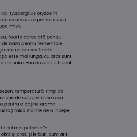
koji (Aspergillus oryzae în
are se utilizează pentru sosuri
upei miso.
ea, foarte apreciată pentru
imă de bază pentru fermentare
 și este un proces foarte
ația este mai lungă, cu atât sunt
e din soia s-au dovedit a fi unul
e sezon, temperatură, timp de
funcție de culoare: miso roșu
iso pentru a obține aroma
 gustați miso înainte de a începe
te cel mai puternic în
ra și praz, și ierburi, cum ar fi