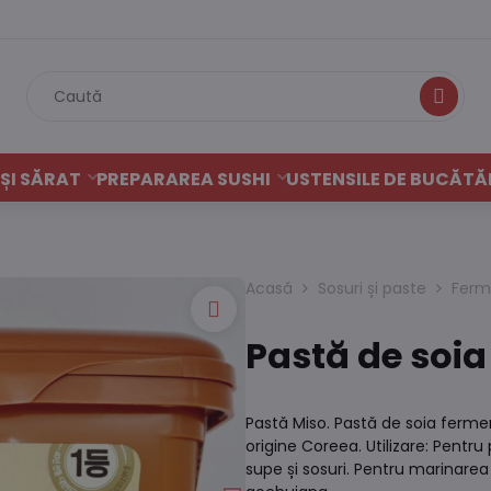
Caută
ȘI SĂRAT
PREPARAREA SUSHI
USTENSILE DE BUCĂTĂ
Acasă
Sosuri și paste
Ferm
Pastă de soia
Pastă Miso. Pastă de soia fermen
origine Coreea. Utilizare: Pentru
supe și sosuri. Pentru marinare