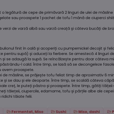
o legătură de cepe de primăvară 2 linguri de ulei de măsline 
late sau proaspete 1 pachet de tofu 1 mână de ciuperci shii
verzi de varză albă sau varză creață și câteva bucăți de brocc
ulionul finit în oală și acoperiți cu pumpernickel decojit și felia
ate pentru supă) și aduceți la fierbere. Se amestecă 4 linguri d
can și se adaugă la supă. Se reîncălzește pentru doar câteva m
, păstrându-l cald. Între timp, se lasă să se decongeleze f
 nu avem proaspete.
ulei de măsline, se prăjește tofu feliat timp de aproximativ 6 mi
ate și se dau și ele deoparte. Între timp, se scaldă câteva căp
le creț, le puteți păstra și proaspete. Între timp, gătiți tăițe
uneți tăiețeii, ciupercile, edamame, tofu și părțile albe ale cep
idichi tăiate felii.
Fermentat, Miso
Sushi
Miso, dashi