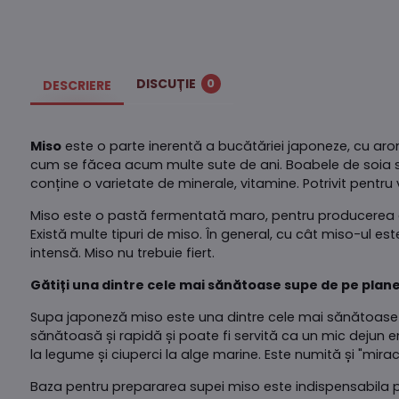
DISCUȚIE
0
DESCRIERE
Miso
este o parte inerentă a bucătăriei japoneze, cu arom
cum se făcea acum multe sute de ani. Boabele de soia sel
conține o varietate de minerale, vitamine. Potrivit pentru 
Miso este o pastă fermentată maro, pentru producerea că
Există multe tipuri de miso. În general, cu cât miso-ul e
intensă. Miso nu trebuie fiert.
Gătiți una dintre cele mai sănătoase supe de pe planetă
Supa japoneză miso este una dintre cele mai sănătoase su
sănătoasă și rapidă și poate fi servită ca un mic dejun en
la legume și ciuperci la alge marine. Este numită și "mira
Baza pentru prepararea supei miso este indispensabila 