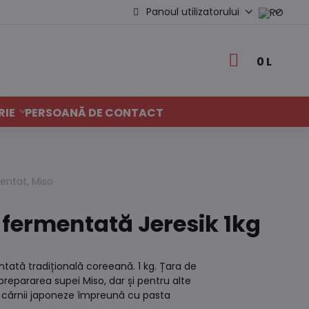
Panoul utilizatorului
0 L
RIE
PERSOANĂ DE CONTACT
entat, Miso
 fermentată Jeresik 1kg
tată tradițională coreeană. 1 kg. Țara de
 prepararea supei Miso, dar și pentru alte
a cărnii japoneze împreună cu pasta