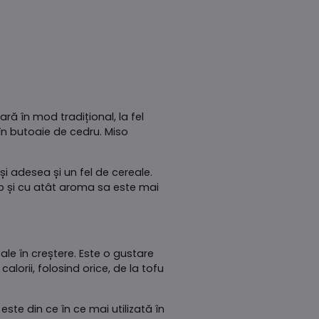
ă în mod tradițional, la fel
în butoaie de cedru. Miso
 adesea și un fel de cereale.
mp și cu atât aroma sa este mai
le în creștere. Este o gustare
lorii, folosind orice, de la tofu
e din ce în ce mai utilizată în