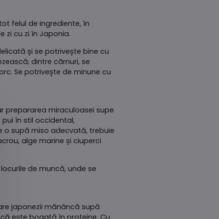
t felul de ingrediente, în
 zi cu zi în Japonia.
elicată și se potrivește bine cu
zească; dintre cărnuri, se
orc. Se potrivește de minune cu
iar prepararea miraculoasei supe
i în stil occidental,
ce o supă miso adecvată, trebuie
crou, alge marine și ciuperci
 locurile de muncă, unde se
 care japonezii mănâncă supă
ru că este bogată în proteine. Cu