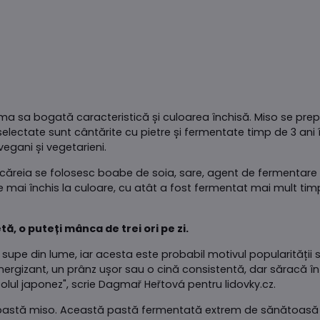
a sa bogată caracteristică și culoarea închisă. Miso se prepar
ectate sunt cântărite cu pietre și fermentate timp de 3 ani 
vegani și vegetarieni.
reia se folosesc boabe de soia, sare, agent de fermentare și
ste mai închis la culoare, cu atât a fost fermentat mai mult ti
, o puteți mânca de trei ori pe zi.
pe din lume, iar acesta este probabil motivul popularității sa
ergizant, un prânz ușor sau o cină consistentă, dar săracă în ca
colul japonez", scrie Dagmař Heřtová pentru lidovky.cz.
pastă miso. Această pastă fermentată extrem de sănătoasă est