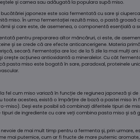
eștele și carnea sau adăugată la populara supă miso.
 bucătăriei japoneze este soia fermentată cu sare și ciuperca 
numită miso. În urma fermentației rezultă miso, o pastă groasă c
ărnii și care este, de asemenea, o componentă esențială a s
ntată pentru prepararea altor mâncăruri, ci este, de asemen
 proteine și se crede că are efecte anticancerigene. Materia pr
rișcă, secară. Fermentația are loc de la 5 zile la mai mulți ani
și crește acțiunea antioxidantă a mineralelor. Cu cât ferment
 că pasta miso este bogată în sare, paradoxal, proteinele unic
vascular.
a, la fel cum miso variază în funcție de regiunea japoneză și d
 Cu toate acestea, există o împărțire de bază a pastei miso în 
-miso). Deși este posibil să combinați diferitele tipuri de m
ele tipuri de ingrediente cu care veți combina pasta miso și să
e nevoie de mai mult timp pentru a fermenta și, prin urmare, es
ome mai puternice, cum ar fi fructe de mare puternic aromate, ok