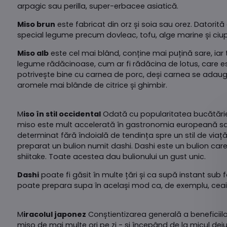
arpagic sau perilla, super-erbacee asiatică.
Miso brun
este fabricat din orz și soia sau orez. Datorit
special legume precum dovleac, tofu, alge marine și ciuperc
Miso alb
este cel mai blând, conține mai puțină sare, iar 
legume rădăcinoase, cum ar fi rădăcina de lotus, care est
potrivește bine cu carnea de porc, deși carnea se adaug
aromele mai blânde de citrice și ghimbir.
M
iso în stil occidental
Odată cu popularitatea bucătăriei
miso este mult accelerată în gastronomia europeană sau 
determinat fără îndoială de tendința spre un stil de via
preparat un bulion numit dashi. Dashi este un bulion car
shiitake. Toate acestea dau bulionului un gust unic.
Dashi
poate fi găsit în multe țări și ca supă instant su
poate prepara supa în același mod ca, de exemplu, ceaiu
M
iracolul japonez
Conștientizarea generală a beneficiil
miso de mai multe ori pe zi - și începând de la micul dejun