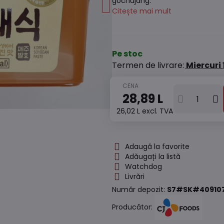
gochujang.
Citește mai mult
Pe stoc
Termen de livrare:
Miercuri
28,89 L
26,02 L
excl. TVA
Adaugă la favorite
Adăugați la listă
Watchdog
Livrări
Număr depozit:
S7#SK#40910
Producător: