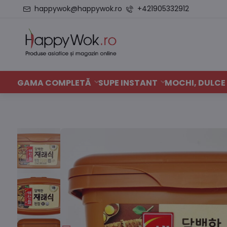
happywok@happywok.ro
+421905332912
GAMA COMPLETĂ
SUPE INSTANT
MOCHI, DULCE 