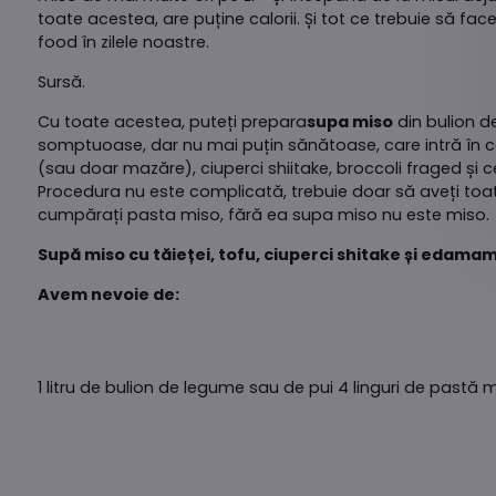
toate acestea, are puține calorii. Și tot ce trebuie să fa
food în zilele noastre.
Sursă.
Cu toate acestea, puteți prepara
supa miso
din bulion d
somptuoase, dar nu mai puțin sănătoase, care intră în c
(sau doar mazăre), ciuperci shiitake, broccoli fraged și c
Procedura nu este complicată, trebuie doar să aveți toate
cumpărați pasta miso, fără ea supa miso nu este miso.
Supă miso cu tăieței, tofu, ciuperci shitake și edama
Avem nevoie de:
1 litru de bulion de legume sau de pui 4 linguri de pastă m