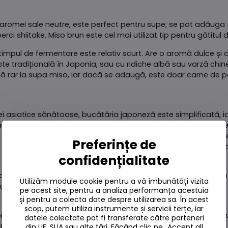
ă aromei sale neutre, este perfect pentru supe; se pot adăuga to
i shiitake. Miso brun este cel mai utilizat tip pentru gătitul de
timpul de fermentare este relativ scurt. Are o aromă dulce și d
e tradițională în Japonia, sau cu ridiche albă sau varză chine
ă rar la supa miso, iar dacă se adaugă, este doar carne de p
 asiatice sănătoase, bucătăria japoneză este simplificată, 
americană. Se folosește bulion de pește, de legume sau de pu
ță modern. Conform rețetei tradiționale japoneze, pentru a fa
Preferințe de
e conține sardine mici uscate, bucăți uscate și afumate de ma
confidențialitate
b formă de pudră sau pastă. În Japonia este foarte populară la
Utilizăm module cookie pentru a vă îmbunătăți vizita
l verde.
pe acest site, pentru a analiza performanța acestuia
și pentru a colecta date despre utilizarea sa. În acest
scop, putem utiliza instrumente și servicii terțe, iar
or pentru sănătate nu este probabil principalul motiv pentru
datele colectate pot fi transferate către parteneri
. Pur și simplu are un gust bun, îi încălzește și îi umple pent
din UE, SUA sau alte țări. Făcând clic pe „Accept all