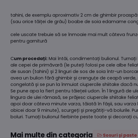
tahini, de exemplu aproximativ 2 cm de ghimbir proaspăt 
(sau orice tăiței de grâu) boabe de soia edamame conge
cele uscate trebuie să se înmoaie mai mult câteva frunze 
pentru garnitură
C
um procedați:
Mai întâi, condimentați bulionul. Turnați b
ale cepei de primăvară (le puteți folosi pe cele albe feli
de susan (tahini) și 2 linguri de sos de soia într-un bor
avea un bulion fără ghimbir și crenguțe de ceapă verde
congelată și se pun la înmuiat ciupercile shiitake dacă
Se pune apa la fiert pentru tăiețeii udon. În 1 lingură de 
lingura de ulei rămasă, se prăjesc ciupercile shiitake feli
apoi doar câteva minute varza, tăiată în fâșii, sau varza ka
obicei doar 9 minute), scurgeți și pregătiți-vă bolurile. P
boluri. Turnați bulionul fierbinte peste toate și decorați cu r
Mai multe din categoria
Sosuri și paste