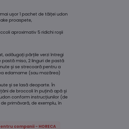
mai ușor 1 pachet de tăiței udon
take proaspete,
oli aproximativ 5 ridichi roșii
t, adăugați părțile verzi întregi
e pastă miso, 2 linguri de pastă
inute și se strecoară pentru a
asolea edamame (sau mazărea)
nute și se lasă deoparte. În
ățâni de broccoli în puțină apă și
ii udon conform instrucțiunilor (de
ei de primăvară, de exemplu, în
Pentru companii - HORECA