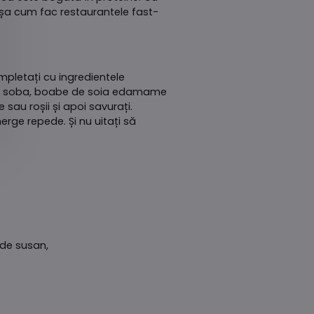
 așa cum fac restaurantele fast-
pletați cu ingredientele
nali soba, boabe de soia edamame
sau roșii și apoi savurați.
rge repede. Și nu uitați să
 de susan,