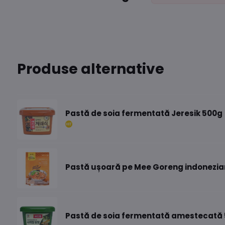
Produse alternative
Pastă de soia fermentată Jeresik 500g
Pastă ușoară pe Mee Goreng indonezia
Pastă de soia fermentată amestecată 