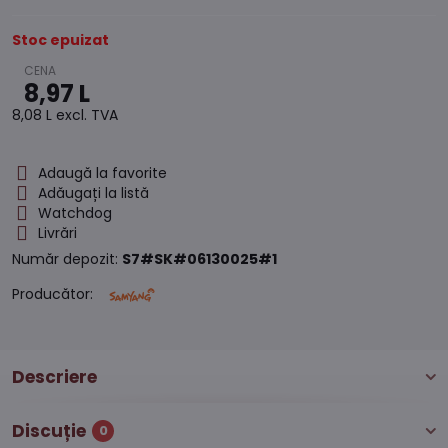
Stoc epuizat
8,97 L
8,08 L
excl. TVA
Adaugă la favorite
Adăugați la listă
Watchdog
Livrări
Număr depozit:
S7#SK#06130025#1
Producător:
Descriere
Discuție
0