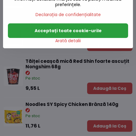
preferințele.
8,33 L
Adaugă la Coș
Declarația de confidențialitate
Chachajang PakuPaku tăieței picanți 140g
Acceptați toate cookie-urile
Pe stoc
Arată detalii
8,33 L
Adaugă la Coș
Tăiței ceașcă mică Red Shin foarte ascuțit
Nongshim 68g
Pe stoc
9,55 L
Adaugă la Coș
Noodles SY Spicy Chicken Brânză 140g
Pe stoc
11,76 L
Adaugă la Coș