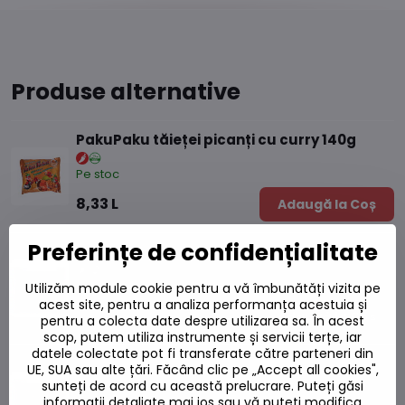
Produse alternative
PakuPaku tăieței picanți cu curry 140g
Pe stoc
8,33 L
Adaugă la Coș
Preferințe de confidențialitate
Carbo PakuPaku 140g tăiței ascuțiți
Pe stoc
Utilizăm module cookie pentru a vă îmbunătăți vizita pe
acest site, pentru a analiza performanța acestuia și
8,33 L
Adaugă la Coș
pentru a colecta date despre utilizarea sa. În acest
scop, putem utiliza instrumente și servicii terțe, iar
datele colectate pot fi transferate către parteneri din
PakuPaku 140g tăieței cruzi crocanți
UE, SUA sau alte țări. Făcând clic pe „Accept all cookies",
sunteți de acord cu această prelucrare. Puteți găsi
Pe stoc
informații detaliate mai jos sau vă puteți modifica