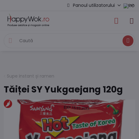
Panoul utilizatorului
Caută
Supe instant și ramen
Tăiței SY Yukgaejang 120g