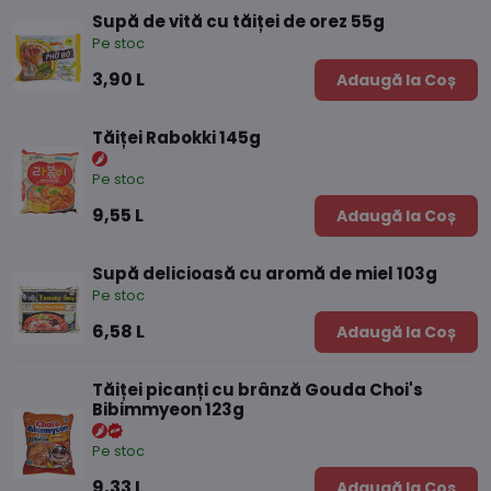
Supă de vită cu tăiței de orez 55g
Pe stoc
3,90 L
Adaugă la Coș
Tăiței Rabokki 145g
Pe stoc
9,55 L
Adaugă la Coș
Supă delicioasă cu aromă de miel 103g
Pe stoc
6,58 L
Adaugă la Coș
Tăiței picanți cu brânză Gouda Choi's
Bibimmyeon 123g
Pe stoc
9,33 L
Adaugă la Coș