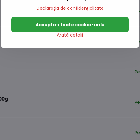
Declarația de confidențialitate
Pe
Acceptați toate cookie-urile
Arată detalii
him 114g
Pe
Pe
00g
Pe
Pe