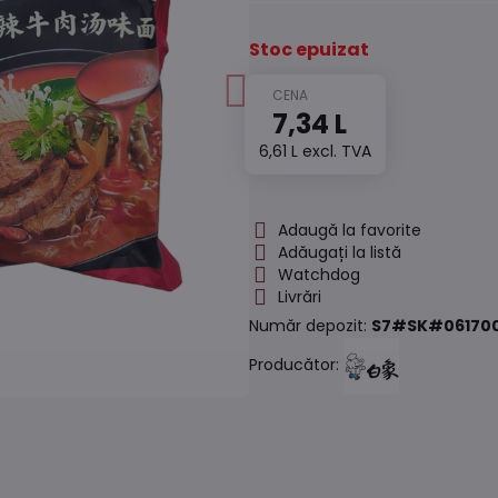
Stoc epuizat
7,34 L
6,61 L
excl. TVA
Adaugă la favorite
Adăugați la listă
Watchdog
Livrări
Număr depozit:
S7#SK#06170
Producător: