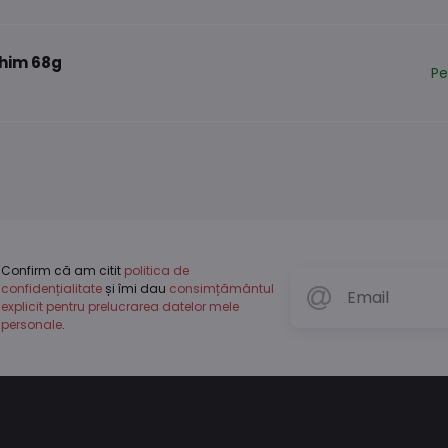
him 68g
Pe
Confirm că am citit
politica de
confidențialitate
și îmi dau
consimțământul
explicit pentru prelucrarea datelor mele
personale
.