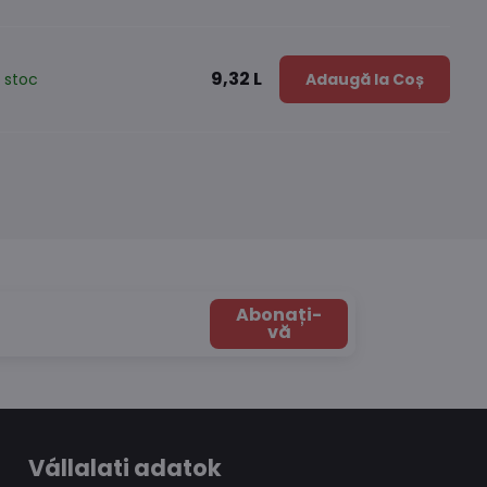
9,32 L
 stoc
Adaugă la Coș
Abonați-
vă
Vállalati adatok