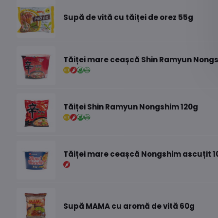
Supă de vită cu tăiței de orez 55g
Tăiței mare ceașcă Shin Ramyun Nongs
Tăiței Shin Ramyun Nongshim 120g
Tăiței mare ceașcă Nongshim ascuțit 1
Supă MAMA cu aromă de vită 60g