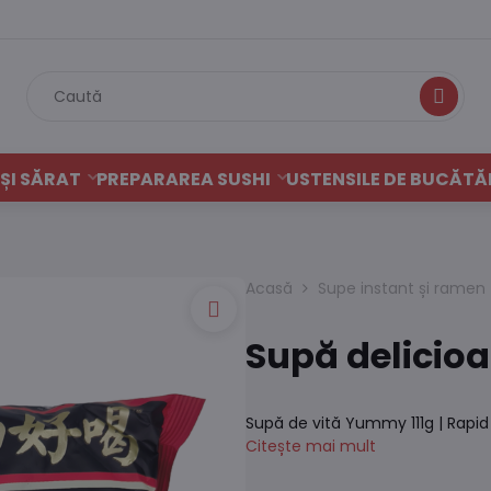
Caută
ȘI SĂRAT
PREPARAREA SUSHI
USTENSILE DE BUCĂTĂ
Acasă
Supe instant și ramen
Supă delicioa
Supă de vită Yummy 111g | Rapid 
Citește mai mult