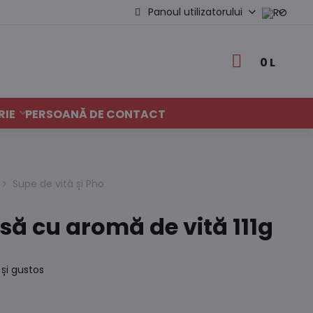
Panoul utilizatorului
0 L
RIE
PERSOANĂ DE CONTACT
Supe de vită și Pho
să cu aromă de vită 111g
și gustos