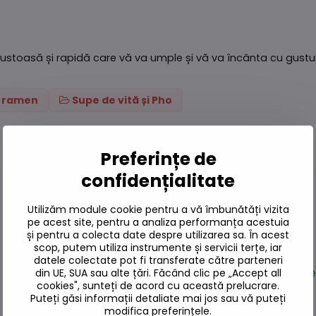
stoasă și rapidă care vă va umple și vă va încânta cu gustul 
i ramen
Supe de vită și Pho
Preferințe de
confidențialitate
Utilizăm module cookie pentru a vă îmbunătăți vizita
pe acest site, pentru a analiza performanța acestuia
și pentru a colecta date despre utilizarea sa. În acest
scop, putem utiliza instrumente și servicii terțe, iar
datele colectate pot fi transferate către parteneri
din UE, SUA sau alte țări. Făcând clic pe „Accept all
Pe
cookies", sunteți de acord cu această prelucrare.
Puteți găsi informații detaliate mai jos sau vă puteți
modifica preferințele.