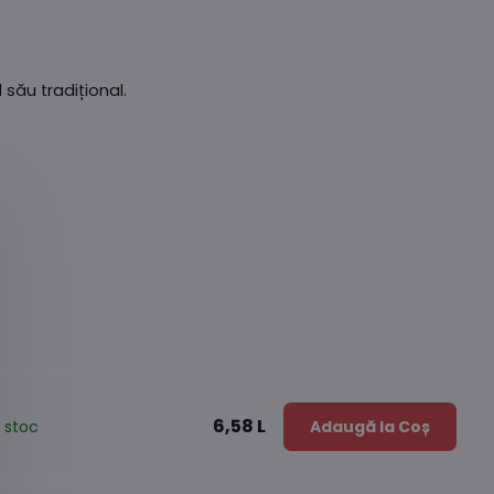
său tradițional.
6,58 L
 stoc
Adaugă la Coș