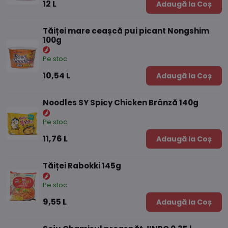
12 L
Adaugă la Coș
Tăiței mare ceașcă pui picant Nongshim
100g
Pe stoc
10,54 L
Adaugă la Coș
Noodles SY Spicy Chicken Brânză 140g
Pe stoc
11,76 L
Adaugă la Coș
Tăiței Rabokki 145g
Pe stoc
9,55 L
Adaugă la Coș