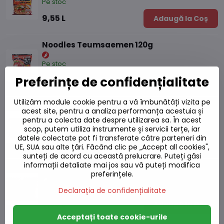
Pe stoc
9,55 L
Adaugă la Coș
Noodles Teumsaemen 120g
Pe stoc
Preferințe de confidențialitate
7,80 L
Adaugă la Coș
Utilizăm module cookie pentru a vă îmbunătăți vizita pe
Tăiței SY cu pui picant 140g
acest site, pentru a analiza performanța acestuia și
pentru a colecta date despre utilizarea sa. În acest
Pe stoc
scop, putem utiliza instrumente și servicii terțe, iar
datele colectate pot fi transferate către parteneri din
12 L
Adaugă la Coș
UE, SUA sau alte țări. Făcând clic pe „Accept all cookies",
sunteți de acord cu această prelucrare. Puteți găsi
informații detaliate mai jos sau vă puteți modifica
Tăiței de pui Volcano Paldo 140 g
preferințele.
Pe stoc
Declarația de confidențialitate
9,55 L
Adaugă la Coș
Acceptați toate cookie-urile