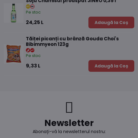
Soju Chamisul proaspăt JINRO 0,35 l
Pe stoc
24,25 L
Adaugă la Coș
Tăiței picanți cu brânză Gouda Choi's
Bibimmyeon 123g
Pe stoc
9,33 L
Adaugă la Coș
Newsletter
Abonați-vă la newsletterul nostru: