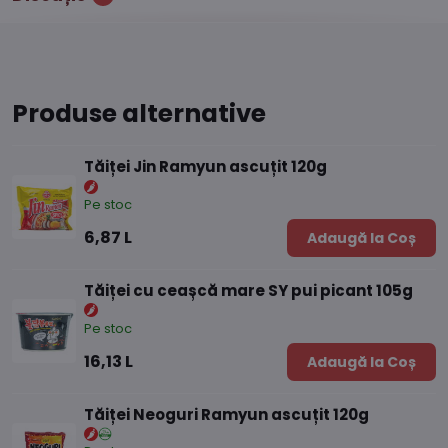
Produse alternative
Tăiței Jin Ramyun ascuțit 120g
Pe stoc
6,87 L
Adaugă la Coș
Tăiței cu ceașcă mare SY pui picant 105g
Pe stoc
16,13 L
Adaugă la Coș
Tăiței Neoguri Ramyun ascuțit 120g