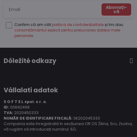
Abonați-
vă
Confirm că am citit
politica de confidențialitate
și îmi dau
consimțământul explicit pentru prelucrarea datelor mele
personale
.
Dôležité odkazy
Vállalati adatok
S O F T E L spol.
s r. o.
ID:
00692468
TVA:
2020450333
NUMĂR DE IDENTIFICARE FISCALĂ:
SK202045333
Compania este înregistrată în secțiunea OR OS Žilina, Sro, Zsolna,
vă rugăm să introduceți numărul: 6/L.