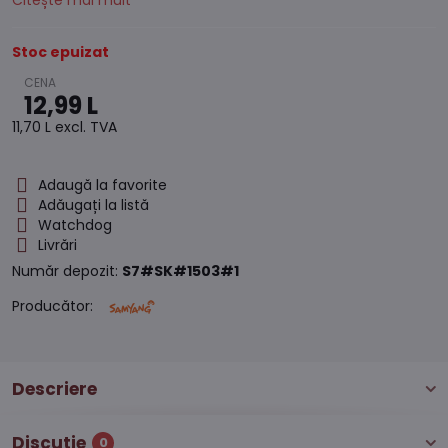
Citește mai mult
Stoc epuizat
12,99 L
11,70 L
excl. TVA
Adaugă la favorite
Adăugați la listă
Watchdog
Livrări
Număr depozit:
S7#SK#1503#1
Producător:
Descriere
Discuție
0