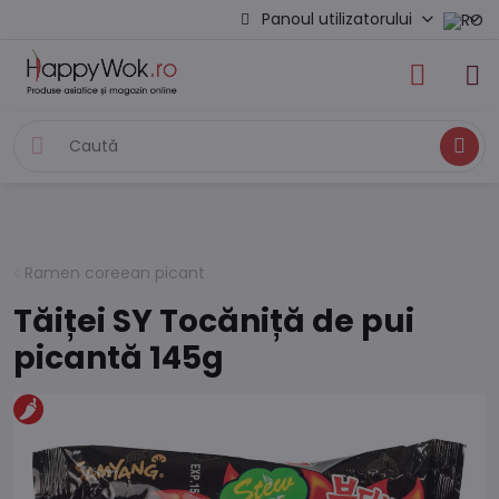
Panoul utilizatorului
Caută
Ramen coreean picant
Tăiței SY Tocăniță de pui
picantă 145g