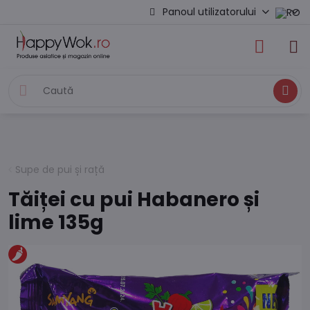
Panoul utilizatorului
Caută
Supe de pui și rață
Tăiței cu pui Habanero și
lime 135g