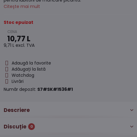
pentru iubitorii de mâncare picantă.
Citește mai mult
Stoc epuizat
10,77 L
9,71 L
excl. TVA
Adaugă la favorite
Adăugați la listă
Watchdog
Livrări
Număr depozit:
S7#SK#1536#1
Descriere
Discuție
0