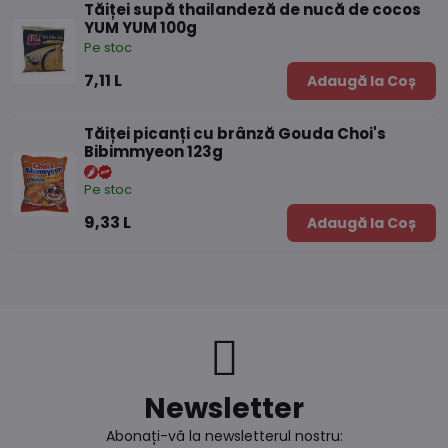
Tăiței supă thailandeză de nucă de cocos
YUM YUM 100g
Pe stoc
7,11 L
Adaugă la Coș
Tăiței picanți cu brânză Gouda Choi's
Bibimmyeon 123g
Pe stoc
9,33 L
Adaugă la Coș
Newsletter
Abonați-vă la newsletterul nostru: