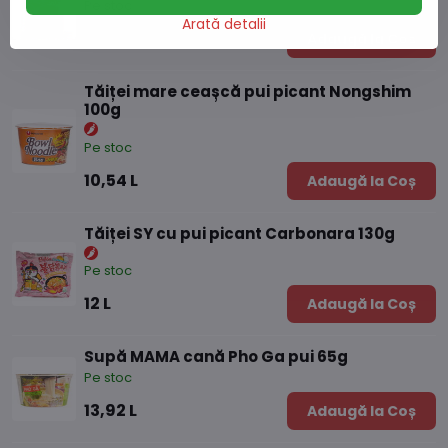
Pe stoc
Arată detalii
4,13 L
Adaugă la Coș
Tăiței mare ceașcă pui picant Nongshim
100g
Pe stoc
10,54 L
Adaugă la Coș
Tăiței SY cu pui picant Carbonara 130g
Pe stoc
12 L
Adaugă la Coș
Supă MAMA cană Pho Ga pui 65g
Pe stoc
13,92 L
Adaugă la Coș