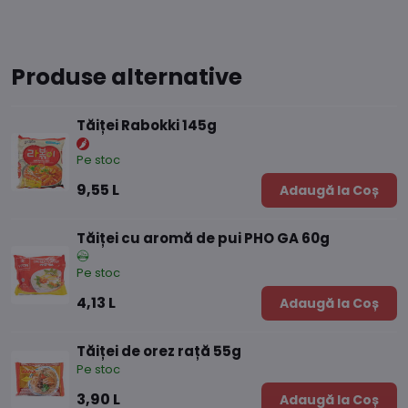
Produse alternative
Tăiței Rabokki 145g
Pe stoc
9,55 L
Adaugă la Coș
Tăiței cu aromă de pui PHO GA 60g
Pe stoc
4,13 L
Adaugă la Coș
Tăiței de orez rață 55g
Pe stoc
3,90 L
Adaugă la Coș