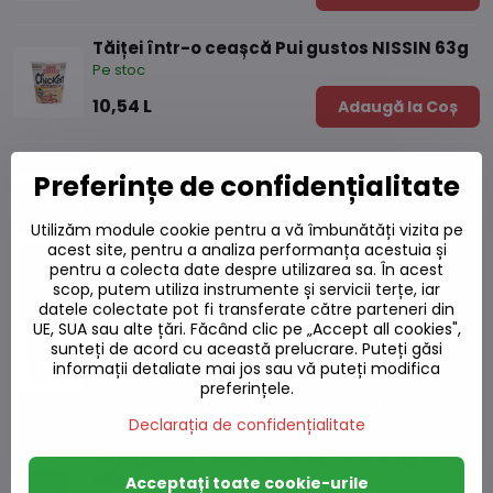
Tăiței într-o ceașcă Pui gustos NISSIN 63g
Pe stoc
10,54 L
Adaugă la Coș
Tăiței Ramen rață 60g
Preferințe de confidențialitate
Pe stoc
Utilizăm module cookie pentru a vă îmbunătăți vizita pe
4,13 L
Adaugă la Coș
acest site, pentru a analiza performanța acestuia și
pentru a colecta date despre utilizarea sa. În acest
scop, putem utiliza instrumente și servicii terțe, iar
Supă MAMA ceașcă mică cu aromă de pui
datele colectate pot fi transferate către parteneri din
70g
UE, SUA sau alte țări. Făcând clic pe „Accept all cookies",
sunteți de acord cu această prelucrare. Puteți găsi
Pe stoc
informații detaliate mai jos sau vă puteți modifica
preferințele.
8,79 L
Adaugă la Coș
Declarația de confidențialitate
Supă MAMA tăieței de orez cu aromă de pui
55g
Acceptați toate cookie-urile