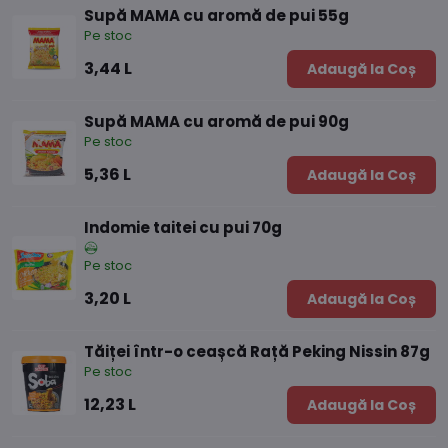
Supă MAMA cu aromă de pui 55g
Pe stoc
3,44 L
Adaugă la Coș
Supă MAMA cu aromă de pui 90g
Pe stoc
5,36 L
Adaugă la Coș
Indomie taitei cu pui 70g
Pe stoc
3,20 L
Adaugă la Coș
Tăiței într-o ceașcă Rață Peking Nissin 87g
Pe stoc
12,23 L
Adaugă la Coș