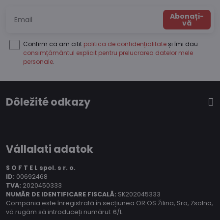
Abonați-
vă
Confirm că am citit
politica de confidențialitate
și îmi dau
consimțământul explicit pentru prelucrarea datelor mele
personale
.
Dôležité odkazy
Vállalati adatok
S O F T E L spol.
s r. o.
ID:
00692468
TVA:
2020450333
NUMĂR DE IDENTIFICARE FISCALĂ:
SK202045333
Compania este înregistrată în secțiunea OR OS Žilina, Sro, Zsolna,
vă rugăm să introduceți numărul: 6/L.