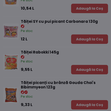
Pe stoc
10,54 L
Adaugă la Coș
Tăiței SY cu pui picant Carbonara 130g
Pe stoc
12 L
Adaugă la Coș
Tăiței Rabokki 145g
Pe stoc
9,55 L
Adaugă la Coș
Tăiței picanți cu brânză Gouda Choi's
Bibimmyeon 123g
Pe stoc
9,33 L
Adaugă la Coș