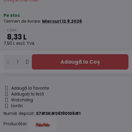
Citește mai mult
Pe stoc
Termen de livrare:
Miercuri
12.8.2026
8,33 L
7,50 L
excl. TVA
Adaugă la Coș
Adaugă la favorite
Adăugați la listă
Watchdog
Livrări
Număr depozit:
S7#SK#06190106#1
Producător: