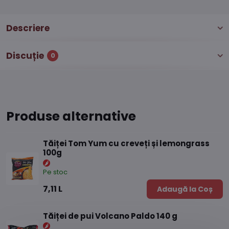
Descriere
Discuție
0
Produse alternative
Tăiței Tom Yum cu creveți și lemongrass
100g
Pe stoc
7,11 L
Adaugă la Coș
Tăiței de pui Volcano Paldo 140 g