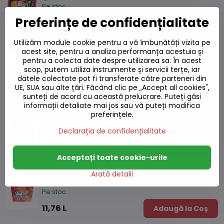
Pe stoc
Preferințe de confidențialitate
9,55 L
Adaugă la Coș
Utilizăm module cookie pentru a vă îmbunătăți vizita pe
Supă Tom Yum cu tăiței mung 40g
acest site, pentru a analiza performanța acestuia și
pentru a colecta date despre utilizarea sa. În acest
Pe stoc
scop, putem utiliza instrumente și servicii terțe, iar
datele colectate pot fi transferate către parteneri din
4,43 L
Adaugă la Coș
UE, SUA sau alte țări. Făcând clic pe „Accept all cookies",
sunteți de acord cu această prelucrare. Puteți găsi
informații detaliate mai jos sau vă puteți modifica
Tăiței Soba chili NISSIN 111g
preferințele.
Pe stoc
Declarația de confidențialitate
7,11 L
Adaugă la Coș
Acceptați toate cookie-urile
Tăiței cu cană mare kimchi Nongshim 100g
Arată detalii
Pe stoc
11,76 L
Adaugă la Coș