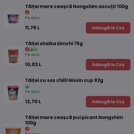
Tăiței mare ceașcă Nongshim ascuțit 100g
Pe stoc
11,76 L
Adaugă la Coș
Tăiței shalka kimchi 75g
Pe stoc
10,02 L
Adaugă la Coș
Tăiței cu sos chilli Nissin cup 92g
Pe stoc
12,70 L
Adaugă la Coș
Tăiței mare ceașcă pui picant Nongshim
100g