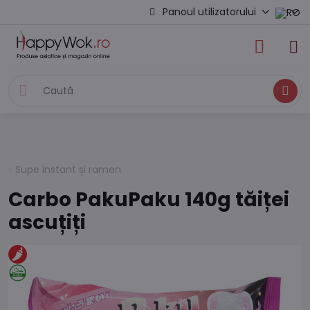
Panoul utilizatorului
Caută
Supe instant și ramen
Carbo PakuPaku 140g tăiței
ascuțiți