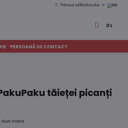
Panoul utilizatorului
0 L
RIE
PERSOANĂ DE CONTACT
akuPaku tăieței picanți
| Gust intens