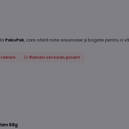
la
PakuPak
, care oferă note savuroase și bogate pentru a vă 
i ramen
Ramen coreean picant
him 68g