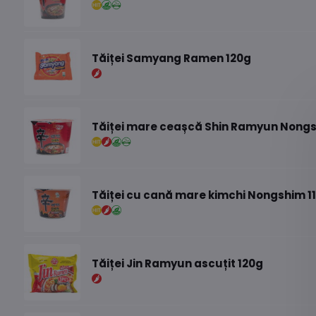
Tăiței Samyang Ramen 120g
Tăiței mare ceașcă Shin Ramyun Nongs
Tăiței cu cană mare kimchi Nongshim 1
Tăiței Jin Ramyun ascuțit 120g