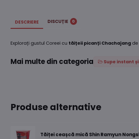
DISCUȚIE
0
DESCRIERE
Explorați gustul Coreei cu
tăițeii picanți Chachajang
de 
Mai multe din categoria
Supe instant ș
Produse alternative
Tăiței ceașcă mică Shin Ramyun Nongs