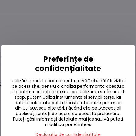
him 114g
Preferințe de
confidențialitate
Utilizăm module cookie pentru a vă îmbunătăți vizita
12g
pe acest site, pentru a analiza performanța acestuia
și pentru a colecta date despre utilizarea sa. În acest
scop, putem utiliza instrumente și servicii terțe, iar
datele colectate pot fi transferate către parteneri
din UE, SUA sau alte țări. Făcând clic pe „Accept all
cookies", sunteți de acord cu această prelucrare.
Puteți găsi informații detaliate mai jos sau vă puteți
modifica preferințele.
Declarația de confidențialitate