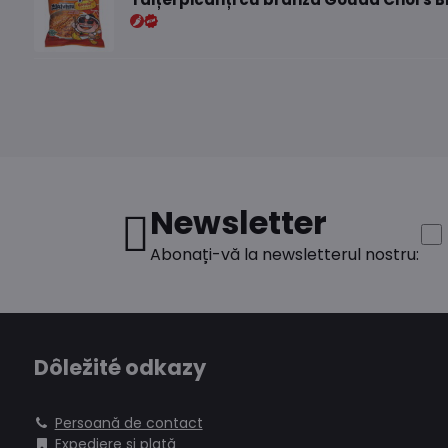
Newsletter
Abonați-vă la newsletterul nostru:
Dôležité odkazy
Persoană de contact
Expediere și plată