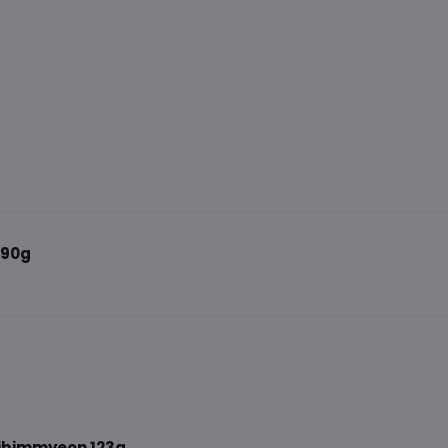
 90g
Bibimmyeon 123g