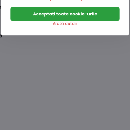
5g
Acceptați toate cookie-urile
Arată detalii
g