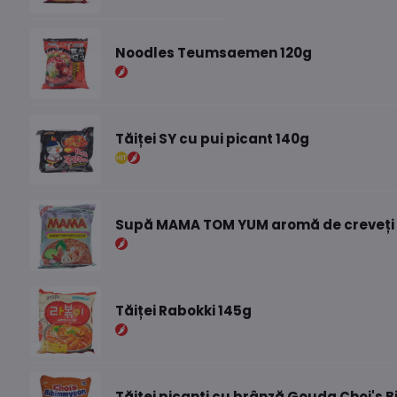
Noodles Teumsaemen 120g
Tăiței SY cu pui picant 140g
Supă MAMA TOM YUM aromă de creveți
Tăiței Rabokki 145g
Tăiței picanți cu brânză Gouda Choi's 