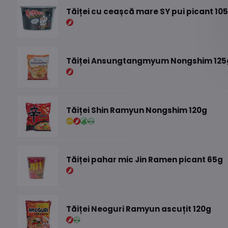
Tăiței cu ceașcă mare SY pui picant 10
Tăiței Ansungtangmyum Nongshim 125
Tăiței Shin Ramyun Nongshim 120g
Tăiței pahar mic Jin Ramen picant 65g
Tăiței Neoguri Ramyun ascuțit 120g