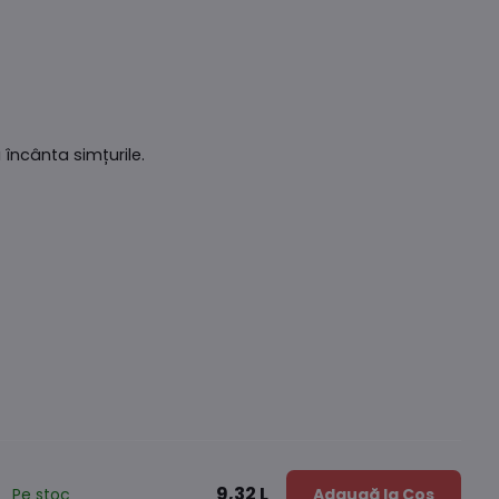
încânta simțurile.
9,32 L
Pe stoc
Adaugă la Coș