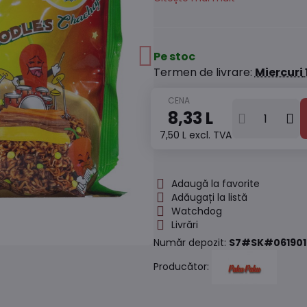
Pe stoc
Termen de livrare:
Miercuri
8,33 L
7,50 L
excl. TVA
Adaugă la favorite
Adăugați la listă
Watchdog
Livrări
Număr depozit:
S7#SK#061901
Producător: