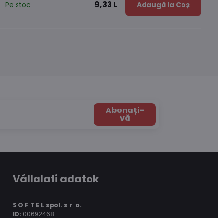
9,33 L
Pe stoc
Adaugă la Coș
Abonați-
vă
Vállalati adatok
S O F T E L spol.
s r. o.
ID:
00692468