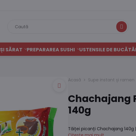
Caută
ȘI SĂRAT
PREPARAREA SUSHI
USTENSILE DE BUCĂTĂ
Acasă
Supe instant și ramen
Chachajang P
140g
Tăiței picanți Chachajang 140g 
Citește mai mult