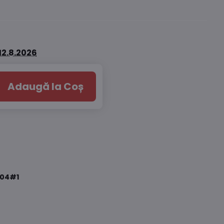
12.8.2026
Adaugă la Coș
04#1