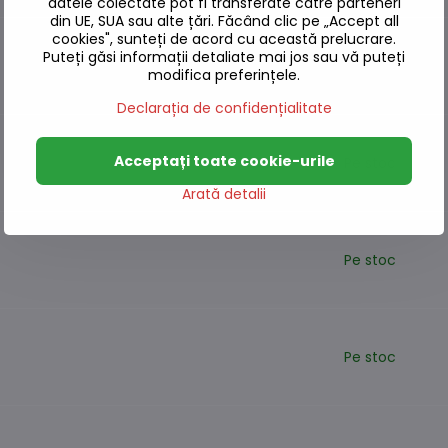
datele colectate pot fi transferate către parteneri
din UE, SUA sau alte țări. Făcând clic pe „Accept all
cookies", sunteți de acord cu această prelucrare.
Puteți găsi informații detaliate mai jos sau vă puteți
Pe stoc
modifica preferințele.
Declarația de confidențialitate
Acceptați toate cookie-urile
Pe stoc
Arată detalii
Pe stoc
Pe stoc