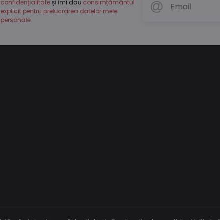
confidențialitate
și îmi dau
consimțământul
explicit pentru prelucrarea datelor mele
personale
.