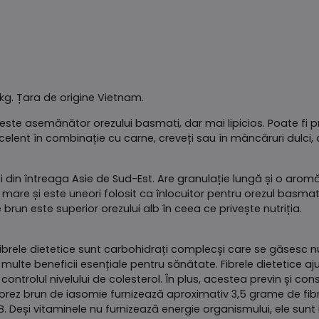
kg. Țara de origine Vietnam.
 este asemănător orezului basmati, dar mai lipicios. Poate fi 
excelent în combinație cu carne, creveți sau în mâncăruri dulci
 din întreaga Asie de Sud-Est. Are granulație lungă și o aromă
mare și este uneori folosit ca înlocuitor pentru orezul basmat
 brun este superior orezului alb în ceea ce privește nutriția.
e. Fibrele dietetice sunt carbohidrați complecși care se găsesc 
 multe beneficii esențiale pentru sănătate. Fibrele dietetice a
ontrolul nivelului de colesterol. În plus, acestea previn și cons
orez brun de iasomie furnizează aproximativ 3,5 grame de fibre
B. Deși vitaminele nu furnizează energie organismului, ele sun