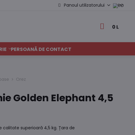
Panoul utilizatorului
0 L
RIE
PERSOANĂ DE CONTACT
noase
Orez
ie Golden Elephant 4,5
 calitate superioară 4,5 kg. Țara de