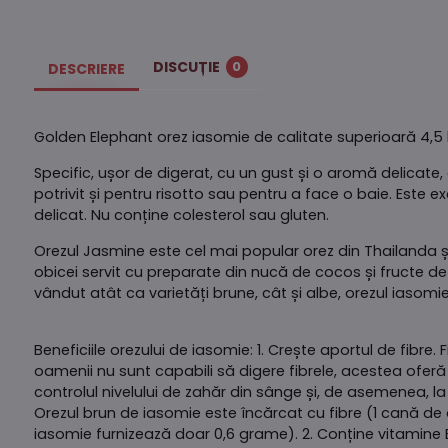
DISCUȚIE
0
DESCRIERE
Golden Elephant orez iasomie de calitate superioară 4,5 
Specific, ușor de digerat, cu un gust și o aromă delicate,
potrivit și pentru risotto sau pentru a face o baie. Este 
delicat. Nu conține colesterol sau gluten.
Orezul Jasmine este cel mai popular orez din Thailanda și
obicei servit cu preparate din nucă de cocos și fructe de 
vândut atât ca varietăți brune, cât și albe, orezul iasomie
Beneficiile orezului de iasomie: 1. Crește aportul de fibr
oamenii nu sunt capabili să digere fibrele, acestea oferă
controlul nivelului de zahăr din sânge și, de asemenea, la c
Orezul brun de iasomie este încărcat cu fibre (1 cană de 
iasomie furnizează doar 0,6 grame). 2. Conține vitamine 