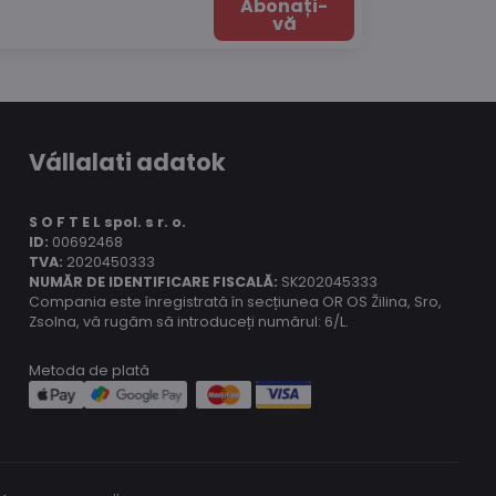
Abonați-
vă
Vállalati adatok
S O F T E L spol.
s r. o.
ID:
00692468
TVA:
2020450333
NUMĂR DE IDENTIFICARE FISCALĂ:
SK202045333
Compania este înregistrată în secțiunea OR OS Žilina, Sro,
Zsolna, vă rugăm să introduceți numărul: 6/L.
Metoda de plată