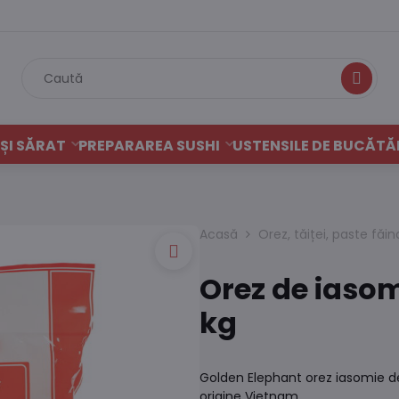
Caută
ȘI SĂRAT
PREPARAREA SUSHI
USTENSILE DE BUCĂTĂ
Acasă
Orez, tăiței, paste făi
Orez de iasom
kg
Golden Elephant orez iasomie de
origine Vietnam.