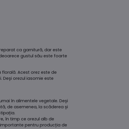
preparat ca garnitură, dar este
, deoarece gustul său este foarte
 florală. Acest orez este de
i. Deși orezul iasomie este
numai în alimentele vegetale. Deși
jută, de asemenea, la scăderea și
tipația.
, în timp ce orezul alb de
t importante pentru producția de