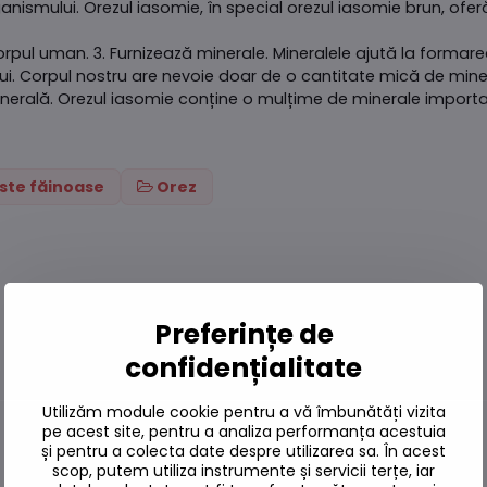
anismului. Orezul iasomie, în special orezul iasomie brun, ofe
rpul uman. 3. Furnizează minerale. Mineralele ajută la formarea 
i. Corpul nostru are nevoie doar de o cantitate mică de miner
erală. Orezul iasomie conține o mulțime de minerale important
aste făinoase
Orez
Preferințe de
confidențialitate
Utilizăm module cookie pentru a vă îmbunătăți vizita
pe acest site, pentru a analiza performanța acestuia
și pentru a colecta date despre utilizarea sa. În acest
Pe stoc
scop, putem utiliza instrumente și servicii terțe, iar