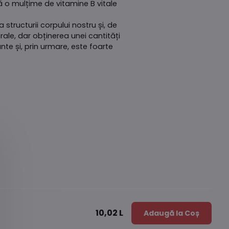
ră o mulțime de vitamine B vitale
structurii corpului nostru și, de
ale, dar obținerea unei cantități
e și, prin urmare, este foarte
10,02 L
Adaugă la Coș