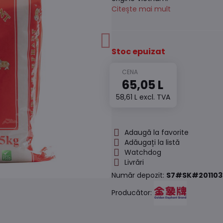
Citește mai mult
Stoc epuizat
65,05 L
58,61 L
excl. TVA
Adaugă la favorite
Adăugați la listă
Watchdog
Livrări
Număr depozit:
S7#SK#201103
Producător: