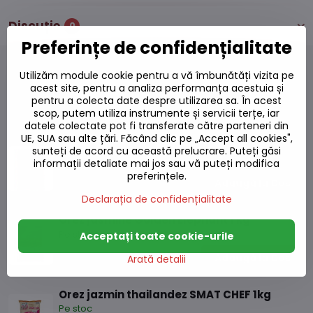
Discuție
0
Preferințe de confidențialitate
Utilizăm module cookie pentru a vă îmbunătăți vizita pe
acest site, pentru a analiza performanța acestuia și
pentru a colecta date despre utilizarea sa. În acest
Produse alternative
scop, putem utiliza instrumente și servicii terțe, iar
datele colectate pot fi transferate către parteneri din
UE, SUA sau alte țări. Făcând clic pe „Accept all cookies",
Orez jazmin GOLDEN ELEPHANT 18 kg
sunteți de acord cu această prelucrare. Puteți găsi
Pe stoc
informații detaliate mai jos sau vă puteți modifica
preferințele.
206,75 L
Adaugă la Coș
Declarația de confidențialitate
Orez jasmine Golden Elephant 1 kg
Pe stoc
Acceptați toate cookie-urile
17,12 L
Adaugă la Coș
Arată detalii
Orez jazmin thailandez SMAT CHEF 1kg
Pe stoc