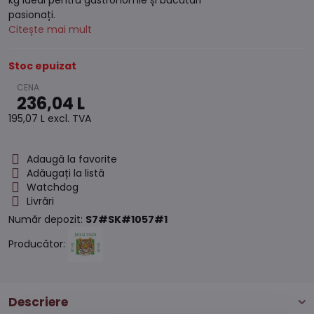
kg ideal pentru gastronomie și bucătari
pasionați.
Citește mai mult
Stoc epuizat
236,04 L
195,07 L
excl. TVA
Adaugă la favorite
Adăugați la listă
Watchdog
Livrări
Număr depozit:
S7#SK#1057#1
Producător:
Descriere