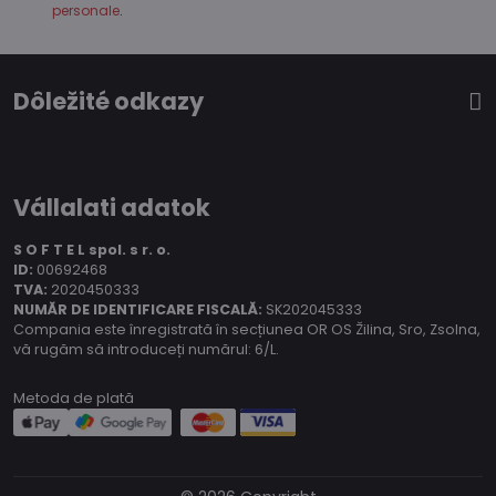
personale
.
Dôležité odkazy
Vállalati adatok
S O F T E L spol.
s r. o.
ID:
00692468
TVA:
2020450333
NUMĂR DE IDENTIFICARE FISCALĂ:
SK202045333
Compania este înregistrată în secțiunea OR OS Žilina, Sro, Zsolna,
vă rugăm să introduceți numărul: 6/L.
Metoda de plată