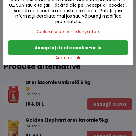
UE, SUA sau alte țări. Făcând clic pe „Accept all cookies",
sunteți de acord cu această prelucrare. Puteți găsi
Descriere
informații detaliate mai jos sau vă puteți modifica
preferințele.
Discuție
0
Declarația de confidențialitate
Acceptați toate cookie-urile
Arată detalii
Produse alternative
Orez iasomie Umbrelă 5 kg
Pe stoc
104,01 L
Adaugă la Coș
Golden Elephant orez iasomie 5kg
Pe stoc