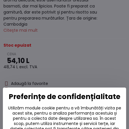
aromă delicate, este asemănător orezului
basmati, dar mai lipicios. Poate fi preparat ca
garnitură, dar este potrivit și pentru risotto sau
pentru prepararea murăturilor. Țara de origine:
Cambodgia
Citește mai mult
Stoc epuizat
54,10 L
48,74 L
excl. TVA
Adaugă la favorite
Adăugați la listă
Preferințe de confidențialitate
Watchdog
Livrări
Utilizăm module cookie pentru a vă îmbunătăți vizita pe
Număr depozit:
S7#SK#1031#1
acest site, pentru a analiza performanța acestuia și
pentru a colecta date despre utilizarea sa. În acest
Producător:
scop, putem utiliza instrumente și servicii terțe, iar
datele colectate pot fi transferate către parteneri din