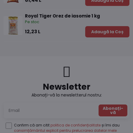
61,44 L
Adaugă la Coș
Royal Tiger Orez de iasomie 1 kg
Pe stoc
12,23 L
Adaugă la Coș
Newsletter
Abonați-vă la newsletterul nostru:
Abonați-
vă
Confirm că am citit
politica de confidențialitate
și îmi dau
consimțământul explicit pentru prelucrarea datelor mele