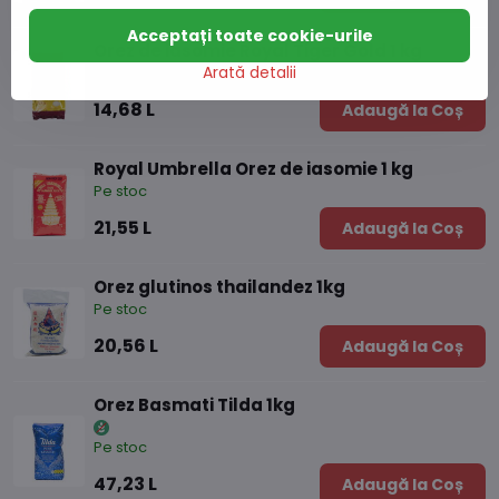
Acceptați toate cookie-urile
Orez de iasomie Royal Tiger Gold 1 kg
Arată detalii
Pe stoc
14,68 L
Adaugă la Coș
Royal Umbrella Orez de iasomie 1 kg
Pe stoc
21,55 L
Adaugă la Coș
Orez glutinos thailandez 1kg
Pe stoc
20,56 L
Adaugă la Coș
Orez Basmati Tilda 1kg
Pe stoc
47,23 L
Adaugă la Coș