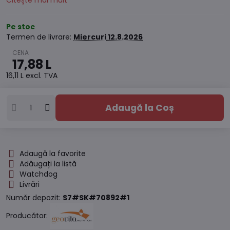
Citește mai mult
Pe stoc
Termen de livrare:
Miercuri
12.8.2026
17,88 L
16,11 L
excl. TVA
Adaugă la Coș
Adaugă la favorite
Adăugați la listă
Watchdog
Livrări
Număr depozit:
S7#SK#70892#1
Producător: