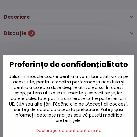
Descriere
Discuție
0
Preferințe de confidențialitate
Produse alternative
Utilizăm module cookie pentru a vă îmbunătăți vizita pe
acest site, pentru a analiza performanța acestuia și
Orez pentru sushi Royal Tiger 1kg
pentru a colecta date despre utilizarea sa. În acest
Pe stoc
scop, putem utiliza instrumente și servicii terțe, iar
datele colectate pot fi transferate către parteneri din
17,65 L
Adaugă la Coș
UE, SUA sau alte țări. Făcând clic pe „Accept all cookies",
sunteți de acord cu această prelucrare. Puteți găsi
informații detaliate mai jos sau vă puteți modifica
Orez japonez Shinode pentru sushi 1kg
preferințele.
Pe stoc
Declarația de confidențialitate
22,54 L
Adaugă la Coș