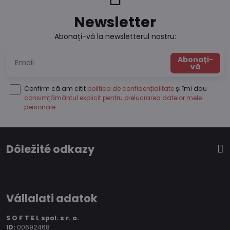
Newsletter
Abonați-vă la newsletterul nostru:
Abonați-
vă
Confirm că am citit
politica de confidențialitate
și îmi dau
consimțământul explicit pentru prelucrarea datelor mele
personale
.
Dôležité odkazy
Vállalati adatok
S O F T E L spol.
s r. o.
ID:
00692468