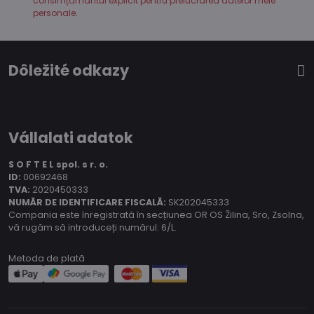
consimțământul explicit pentru prelucrarea datelor mele
personale
.
Dôležité odkazy
Vállalati adatok
S O F T E L spol.
s r. o.
ID:
00692468
TVA:
2020450333
NUMĂR DE IDENTIFICARE FISCALĂ:
SK202045333
Compania este înregistrată în secțiunea OR OS Žilina, Sro, Zsolna,
vă rugăm să introduceți numărul: 6/L.
Metoda de plată