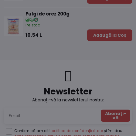
Fulgi de orez 200g
Pe stoc
10,54 L
Adaugă la Coș
Newsletter
Abonați-vă la newsletterul nostru:
Abonați-
vă
Confirm că am citit
politica de confidențialitate
și îmi dau