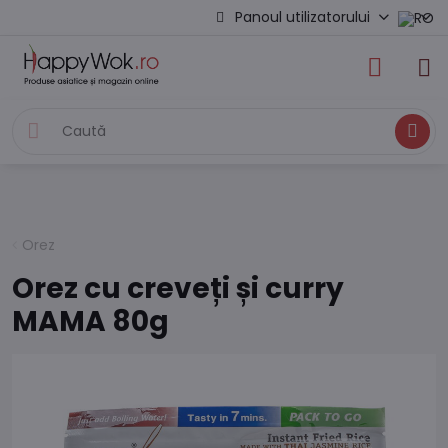
Panoul utilizatorului
Caută
Orez
Orez cu creveți și curry
MAMA 80g