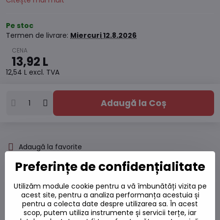
Citește mai mult
Pe stoc
Termen de livrare:
Miercuri
12.8.2026
13,92 L
12,54 L
excl. TVA
Adaugă la Coș
Adaugă la favorite
Adăugați la listă
Preferințe de confidențialitate
Watchdog
Livrări
Utilizăm module cookie pentru a vă îmbunătăți vizita pe
Număr depozit:
S7#SK#77031#1
acest site, pentru a analiza performanța acestuia și
pentru a colecta date despre utilizarea sa. În acest
Producător:
scop, putem utiliza instrumente și servicii terțe, iar