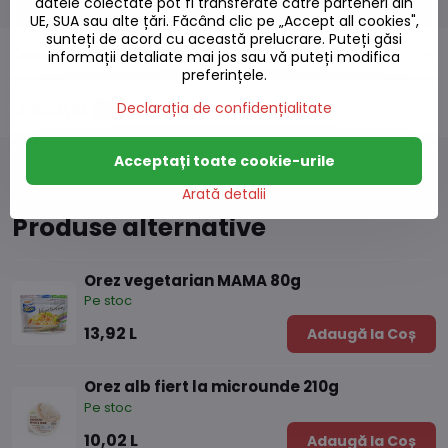
datele colectate pot fi transferate către parteneri din
UE, SUA sau alte țări. Făcând clic pe „Accept all cookies",
sunteți de acord cu această prelucrare. Puteți găsi
Descriere
informații detaliate mai jos sau vă puteți modifica
preferințele.
Discuție
Declarația de confidențialitate
0
Acceptați toate cookie-urile
Arată detalii
Produse alternative
Orez vegetarian MAMA 80g
Pe stoc
13,92 L
Adaugă la Coș
Orez alb fiert la microunde 210g
Pe stoc
10,02 L
Adaugă la Coș