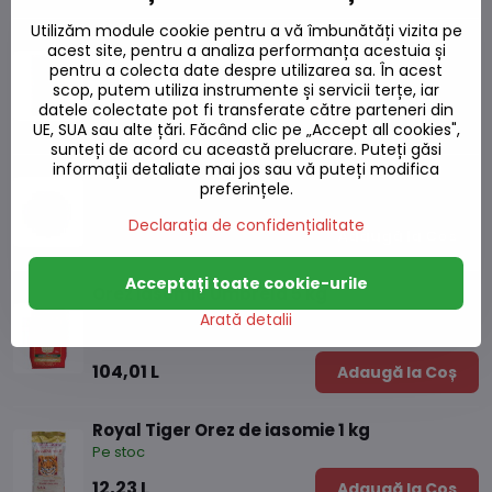
Utilizăm module cookie pentru a vă îmbunătăți vizita pe
Orez Basmati Tilda 1kg
acest site, pentru a analiza performanța acestuia și
pentru a colecta date despre utilizarea sa. În acest
Pe stoc
scop, putem utiliza instrumente și servicii terțe, iar
datele colectate pot fi transferate către parteneri din
47,23 L
Adaugă la Coș
UE, SUA sau alte țări. Făcând clic pe „Accept all cookies",
sunteți de acord cu această prelucrare. Puteți găsi
informații detaliate mai jos sau vă puteți modifica
Orez alb fiert la microunde 210g
preferințele.
Pe stoc
Declarația de confidențialitate
10,02 L
Adaugă la Coș
Acceptați toate cookie-urile
Orez iasomie Umbrelă 5 kg
Arată detalii
Pe stoc
104,01 L
Adaugă la Coș
Royal Tiger Orez de iasomie 1 kg
Pe stoc
12,23 L
Adaugă la Coș