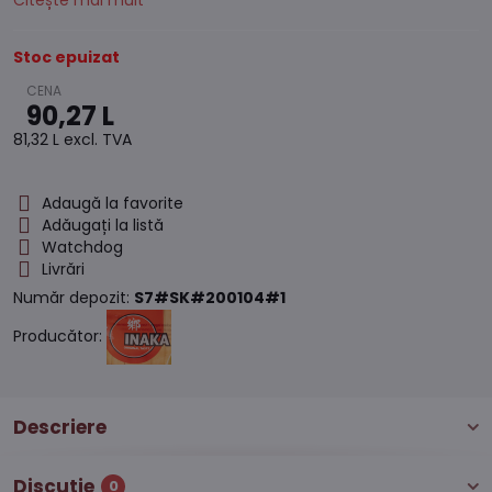
Citește mai mult
Stoc epuizat
90,27 L
81,32 L
excl. TVA
Adaugă la favorite
Adăugați la listă
Watchdog
Livrări
Număr depozit:
S7#SK#200104#1
Producător:
Descriere
Discuție
0