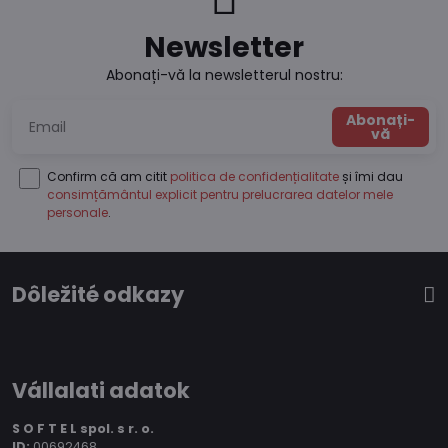
Newsletter
Abonați-vă la newsletterul nostru:
Abonați-
vă
Confirm că am citit
politica de confidențialitate
și îmi dau
consimțământul explicit pentru prelucrarea datelor mele
personale
.
Dôležité odkazy
Vállalati adatok
S O F T E L spol.
s r. o.
ID:
00692468