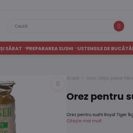
Caută
ȘI SĂRAT
PREPARAREA SUSHI
USTENSILE DE BUCĂTĂ
Acasă
Orez, tăiței, paste făi
Orez pentru s
Orez pentru sushi Royal Tiger 1
Citește mai mult