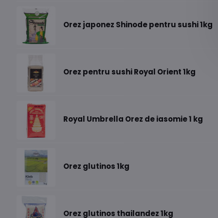
Orez japonez Shinode pentru sushi 1kg
Orez pentru sushi Royal Orient 1kg
Royal Umbrella Orez de iasomie 1 kg
Orez glutinos 1kg
Orez glutinos thailandez 1kg