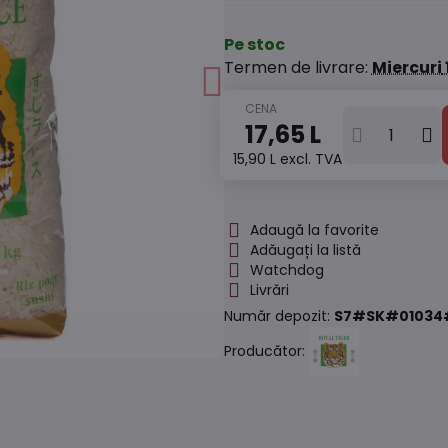
Pe stoc
Termen de livrare:
Miercuri
17,65 L
15,90 L
excl. TVA
Adaugă la favorite
Adăugați la listă
Watchdog
Livrări
Număr depozit:
S7#SK#01034
Producător: