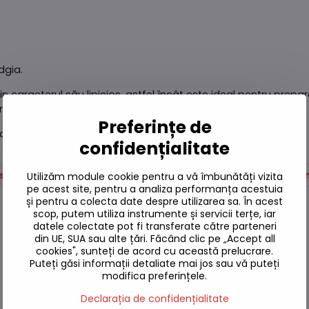
dgia.
n caracterul său lipicios, astfel încât este ideal pentru prepara
, conferind sushi-ului tău puritate și calitate.
Preferințe de
ca cel mai bun producător de orez din lume.
confidențialitate
aste făinoase
Orez
Sushi
Orez pentru sush
Utilizăm module cookie pentru a vă îmbunătăți vizita
pe acest site, pentru a analiza performanța acestuia
și pentru a colecta date despre utilizarea sa. În acest
scop, putem utiliza instrumente și servicii terțe, iar
datele colectate pot fi transferate către parteneri
din UE, SUA sau alte țări. Făcând clic pe „Accept all
cookies", sunteți de acord cu această prelucrare.
Puteți găsi informații detaliate mai jos sau vă puteți
modifica preferințele.
Declarația de confidențialitate