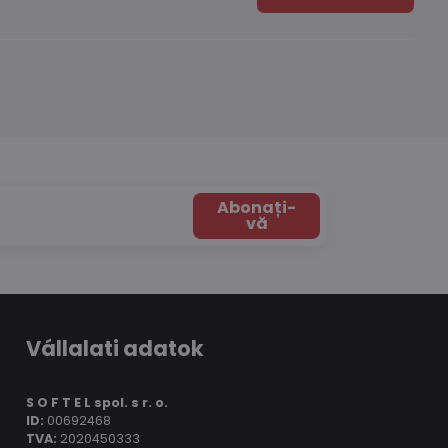
Abonați-
vă
Vállalati adatok
S O F T E L spol.
s r. o.
ID:
00692468
TVA:
2020450333