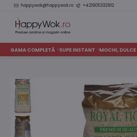
happywok@happywok.ro
+421905332912
GAMA COMPLETĂ
SUPE INSTANT
MOCHI, DULCE 