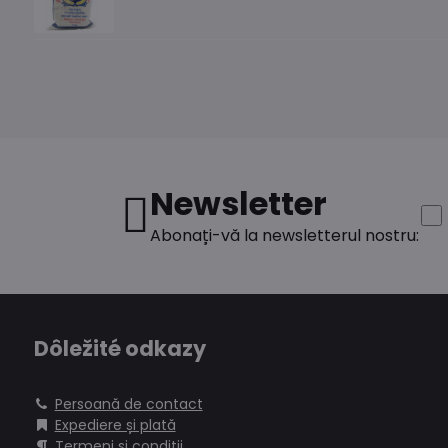
Newsletter
Abonați-vă la newsletterul nostru:
Dôležité odkazy
Persoană de contact
Expediere și plată
Termeni și condiții