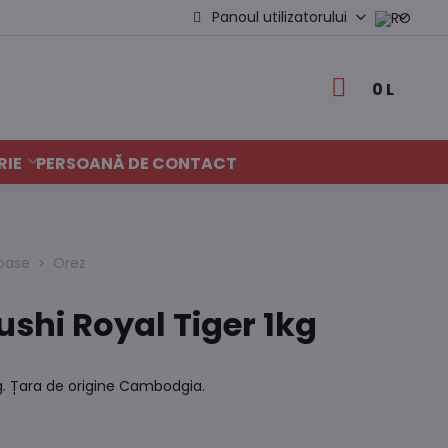
Panoul utilizatorului
0 L
RIE
PERSOANĂ DE CONTACT
noase
Orez
ushi Royal Tiger 1kg
kg. Țara de origine Cambodgia.