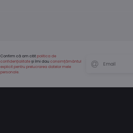
Confirm că am citit
politica de
confidențialitate
și îmi dau
consimțământul
explicit pentru prelucrarea datelor mele
personale
.