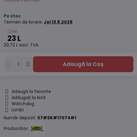
Citește mai mult
Pe stoc
Termen de livrare:
Joi
13.8.2026
23 L
20,72 L
excl. TVA
Adaugă la Coș
Adaugă la favorite
Adăugați la listă
Watchdog
Livrări
Număr depozit:
S7#SK#17074#1
Producător: