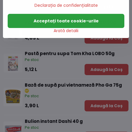
Declarația de confidențialitate
4,43 L
Adaugă la Coș
Acceptați toate cookie-urile
Pastă pentru supa Tom Yum LOBO 30g
Pe stoc
Arată detalii
4,89 L
Adaugă la Coș
Pastă pentru supa Tom Kha LOBO 50g
Pe stoc
5,12 L
Adaugă la Coș
Bază de supă pui vietnameză Pho Ga 75g
Pe stoc
3,90 L
Adaugă la Coș
Bulion instant Dashi 40 g
Pe stoc