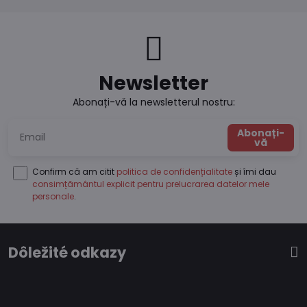
Newsletter
Abonați-vă la newsletterul nostru:
Abonați-
vă
Confirm că am citit
politica de confidențialitate
și îmi dau
consimțământul explicit pentru prelucrarea datelor mele
personale
.
Dôležité odkazy