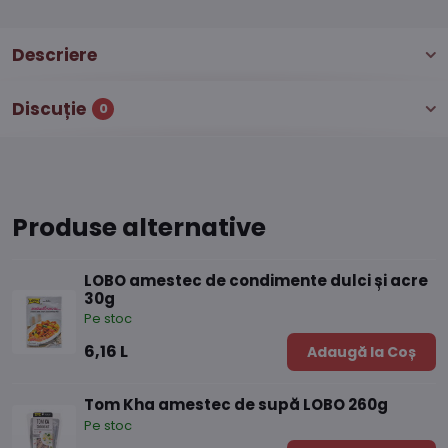
Descriere
Discuție
0
Produse alternative
LOBO amestec de condimente dulci și acre
30g
Pe stoc
6,16 L
Adaugă la Coș
Tom Kha amestec de supă LOBO 260g
Pe stoc