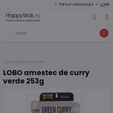
Panoul utilizatorului
Caută
Supe instant și ramen
LOBO amestec de curry
verde 253g