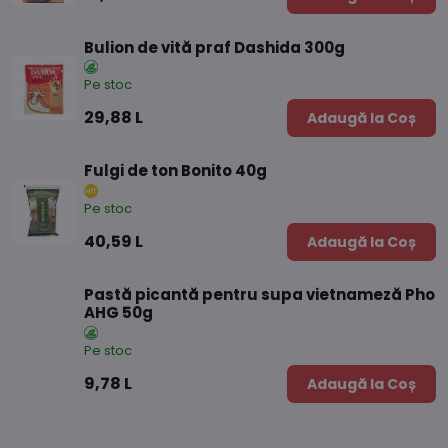
Bulion de vită praf Dashida 300g
Pe stoc
29,88 L
Adaugă la Coș
Fulgi de ton Bonito 40g
Pe stoc
40,59 L
Adaugă la Coș
Pastă picantă pentru supa vietnameză Pho
AHG 50g
Pe stoc
9,78 L
Adaugă la Coș