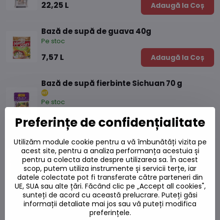
22,25 L
Adaugă la Coș
Bază de supă de guava 40g
Pe stoc
7,57 L
Adaugă la Coș
Bază de supă fierbinte Sichuan 70 g
Pe stoc
9,78 L
Adaugă la Coș
Preferințe de confidențialitate
Utilizăm module cookie pentru a vă îmbunătăți vizita pe
Bază de supă Satay Shabu Shabu Shabu
acest site, pentru a analiza performanța acestuia și
Shabu HOT POT 75g
pentru a colecta date despre utilizarea sa. În acest
Pe stoc
scop, putem utiliza instrumente și servicii terțe, iar
datele colectate pot fi transferate către parteneri din
10,02 L
Adaugă la Coș
UE, SUA sau alte țări. Făcând clic pe „Accept all cookies",
sunteți de acord cu această prelucrare. Puteți găsi
informații detaliate mai jos sau vă puteți modifica
Bulion Tom Yum 75 g
preferințele.
Pe stoc