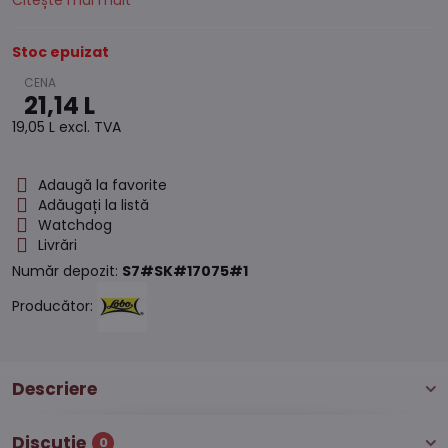
Citește mai mult
Stoc epuizat
21,14 L
19,05 L
excl. TVA
Adaugă la favorite
Adăugați la listă
Watchdog
Livrări
Număr depozit:
S7#SK#17075#1
Producător:
Descriere
Discuție
0