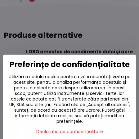
Produse alternative
LOBO amestec de condimente dulci și acre
30g
Preferințe de confidențialitate
Pe stoc
6,16 L
Adaugă la Coș
Utilizăm module cookie pentru a vă îmbunătăți vizita pe
acest site, pentru a analiza performanța acestuia și
pentru a colecta date despre utilizarea sa. În acest
LOBO amestec de curry verde 253g
scop, putem utiliza instrumente și servicii terțe, iar
Pe stoc
datele colectate pot fi transferate către parteneri din
UE, SUA sau alte țări. Făcând clic pe „Accept all cookies",
23 L
Adaugă la Coș
sunteți de acord cu această prelucrare. Puteți găsi
informații detaliate mai jos sau vă puteți modifica
preferințele.
Tom Kha amestec de supă LOBO 260g
Pe stoc
Declarația de confidențialitate