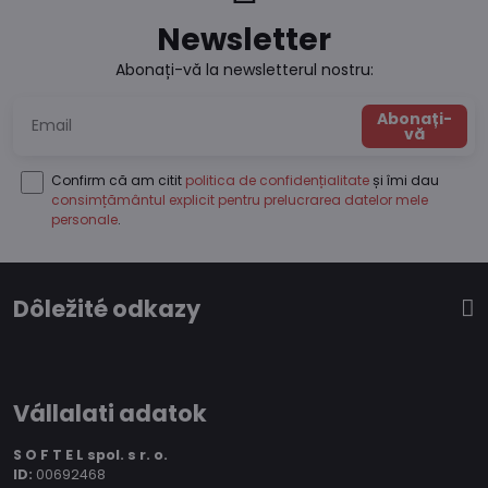
Newsletter
Abonați-vă la newsletterul nostru:
Abonați-
vă
Confirm că am citit
politica de confidențialitate
și îmi dau
consimțământul explicit pentru prelucrarea datelor mele
personale
.
Dôležité odkazy
Vállalati adatok
S O F T E L spol.
s r. o.
ID:
00692468