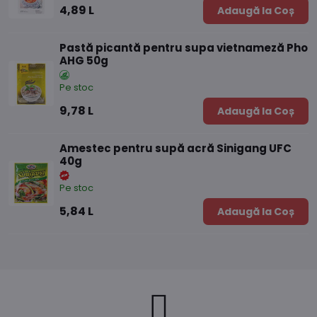
4,89 L
Adaugă la Coș
Pastă picantă pentru supa vietnameză Pho
AHG 50g
Pe stoc
9,78 L
Adaugă la Coș
Amestec pentru supă acră Sinigang UFC
40g
Pe stoc
5,84 L
Adaugă la Coș