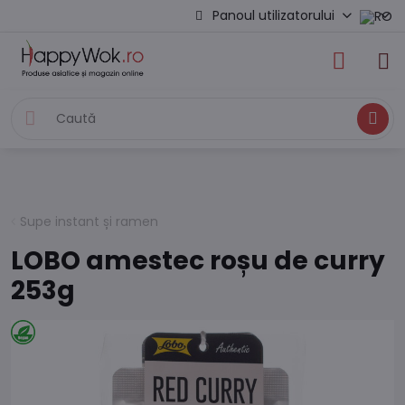
Panoul utilizatorului
Caută
Supe instant și ramen
LOBO amestec roșu de curry
253g