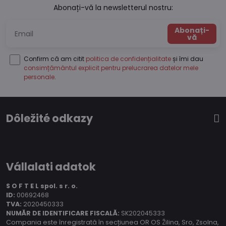
Abonați-vă la newsletterul nostru:
Abonați-
vă
Confirm că am citit
politica de confidențialitate
și îmi dau
consimțământul explicit pentru prelucrarea datelor mele
personale
.
Dôležité odkazy
Vállalati adatok
S O F T E L spol.
s r. o.
ID:
00692468
TVA:
2020450333
NUMĂR DE IDENTIFICARE FISCALĂ:
SK202045333
Compania este înregistrată în secțiunea OR OS Žilina, Sro, Zsolna,