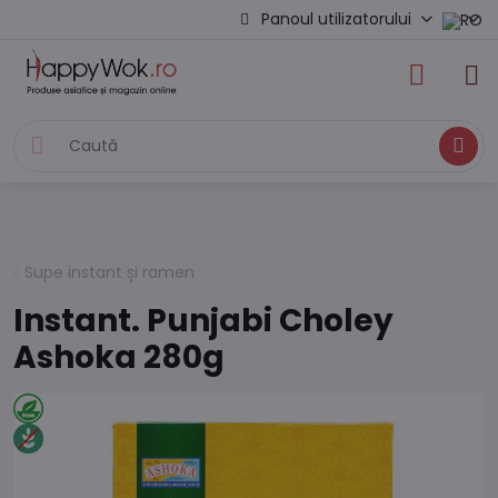
Panoul utilizatorului
Caută
Supe instant și ramen
Instant. Punjabi Choley
Ashoka 280g