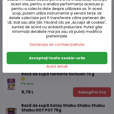
acest site, pentru a analiza performanța acestuia și
pentru a colecta date despre utilizarea sa. În acest
scop, putem utiliza instrumente și servicii terțe, iar
datele colectate pot fi transferate către parteneri din
UE, SUA sau alte țări. Făcând clic pe „Accept all cookies",
Produse alternative
sunteți de acord cu această prelucrare. Puteți găsi
informații detaliate mai jos sau vă puteți modifica
preferințele.
Instant. Matar Paneer (Tofu) Ashoka 280g
Declarația de confidențialitate
Pe stoc
Acceptați toate cookie-urile
15,43 L
Adaugă la Coș
Arată detalii
Bază de supă fierbinte Sichuan 70 g
Pe stoc
9,78 L
Adaugă la Coș
Bază de supă Satay Shabu Shabu Shabu
Shabu HOT POT 75g