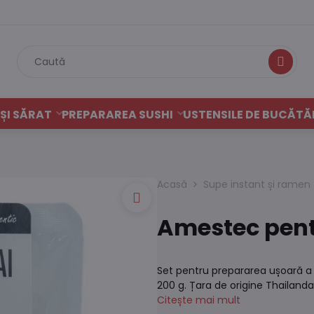
Caută
ȘI SĂRAT
PREPARAREA SUSHI
USTENSILE DE BUCĂTĂ
Acasă
Supe instant și ramen
Amestec pent
Set pentru prepararea ușoară a tă
200 g. Țara de origine Thailanda
Citește mai mult