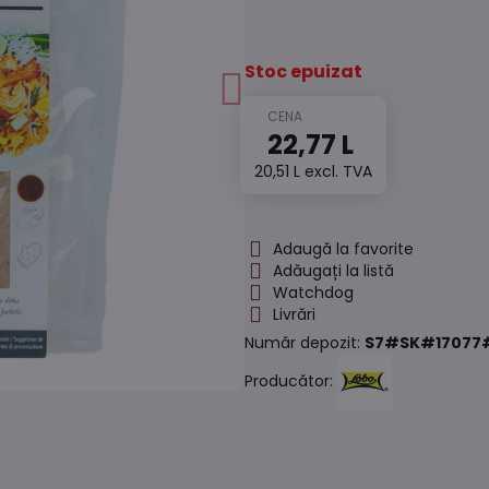
Stoc epuizat
22,77 L
20,51 L
excl. TVA
Adaugă la favorite
Adăugați la listă
Watchdog
Livrări
Număr depozit:
S7#SK#17077
Producător: