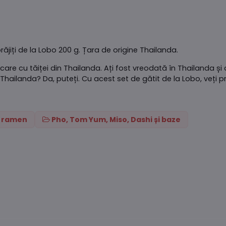
ăjiți de la Lobo 200 g. Țara de origine Thailanda.
are cu tăiței din Thailanda. Ați fost vreodată în Thailanda și d
 Thailanda? Da, puteți. Cu acest set de gătit de la Lobo, veți p
i ramen
Pho, Tom Yum, Miso, Dashi și baze