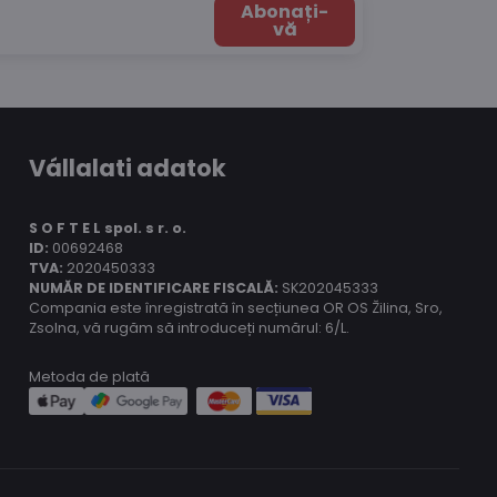
Abonați-
vă
Vállalati adatok
S O F T E L spol.
s r. o.
ID:
00692468
TVA:
2020450333
NUMĂR DE IDENTIFICARE FISCALĂ:
SK202045333
Compania este înregistrată în secțiunea OR OS Žilina, Sro,
Zsolna, vă rugăm să introduceți numărul: 6/L.
Metoda de plată