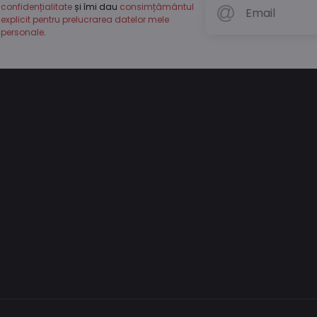
confidențialitate
și îmi dau
consimțământul
explicit pentru prelucrarea datelor mele
personale
.