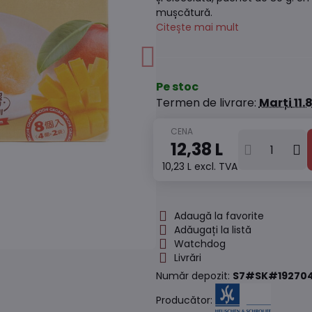
mușcătură.
Citește mai mult
Pe stoc
Termen de livrare:
Marți
11.
12,38 L
10,23 L
excl. TVA
Adaugă la favorite
Adăugați la listă
Watchdog
Livrări
Număr depozit:
S7#SK#192704
Producător: