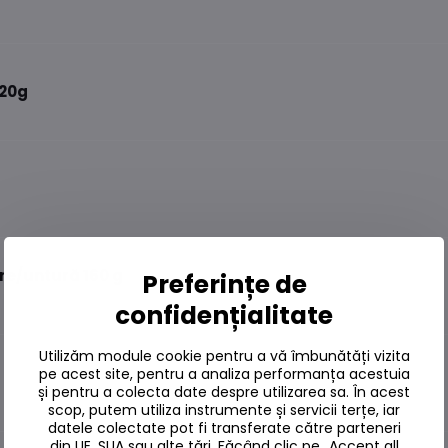
120g
re/untură 160 g
Preferințe de
confidențialitate
Utilizăm module cookie pentru a vă îmbunătăți vizita
pe acest site, pentru a analiza performanța acestuia
și pentru a colecta date despre utilizarea sa. În acest
scop, putem utiliza instrumente și servicii terțe, iar
datele colectate pot fi transferate către parteneri
din UE, SUA sau alte țări. Făcând clic pe „Accept all