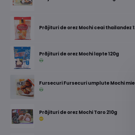
Prăjituri de orez Mochi ceai thailandez 
Prăjituri de orez Mochi lapte 120g
Fursecuri Fursecuri umplute Mochi mie
Prăjituri de orez Mochi Taro 210g