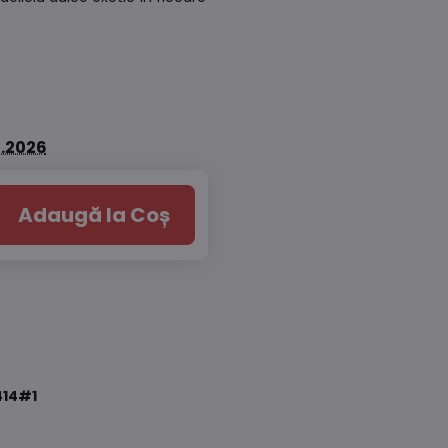
8.2026
Adaugă la Coș
14#1