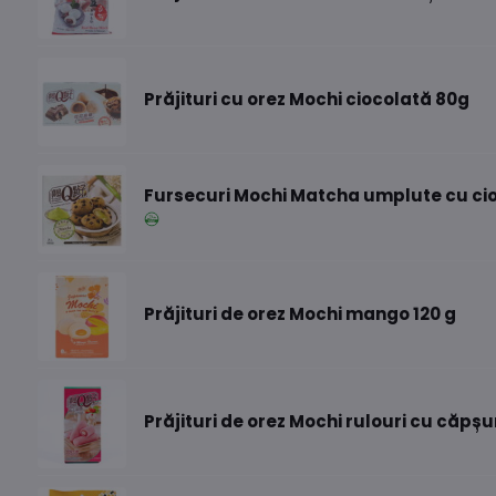
Prăjituri cu orez Mochi ciocolată 80g
Fursecuri Mochi Matcha umplute cu ci
Prăjituri de orez Mochi mango 120 g
Prăjituri de orez Mochi rulouri cu căpșu