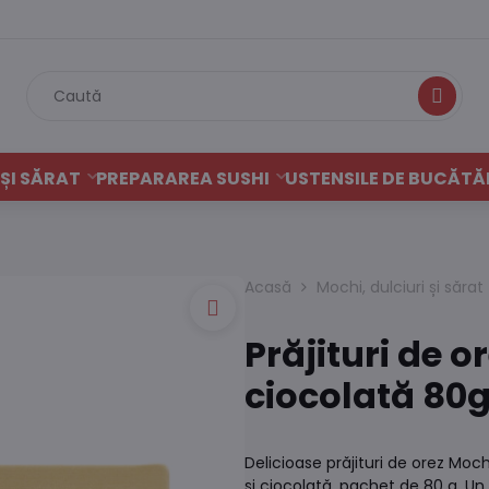
Caută
ȘI SĂRAT
PREPARAREA SUSHI
USTENSILE DE BUCĂTĂ
Acasă
Mochi, dulciuri și sărat
Prăjituri de 
ciocolată 80
Delicioase prăjituri de orez M
și ciocolată, pachet de 80 g. Un 