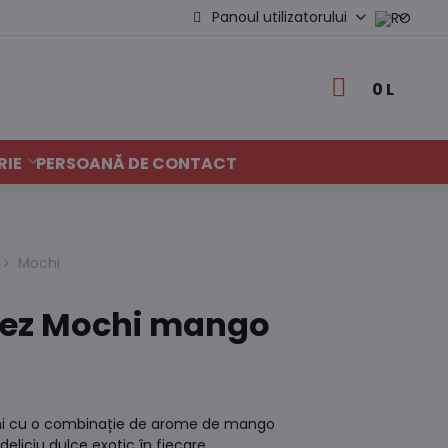
Panoul utilizatorului
0 L
RIE
PERSOANĂ DE CONTACT
Mochi
orez Mochi mango
g
ochi cu o combinație de arome de mango
deliciu dulce exotic în fiecare