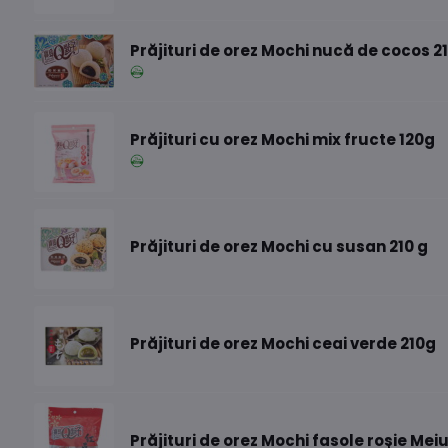
Prăjituri de orez Mochi nucă de cocos 2
Prăjituri cu orez Mochi mix fructe 120g
Prăjituri de orez Mochi cu susan 210 g
Prăjituri de orez Mochi ceai verde 210g
Prăjituri de orez Mochi fasole roșie Meiu