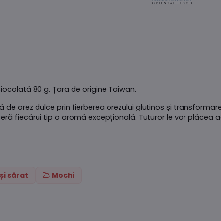
iocolată 80 g. Țara de origine Taiwan.
ă de orez dulce prin fierberea orezului glutinos și transformar
ră fiecărui tip o aromă excepțională. Tuturor le vor plăcea ac
și sărat
Mochi