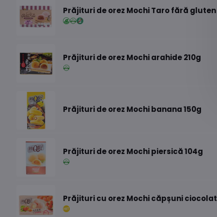
Prăjituri de orez Mochi Taro fără gluten
Prăjituri de orez Mochi arahide 210g
Prăjituri de orez Mochi banana 150g
Prăjituri de orez Mochi piersică 104g
Prăjituri cu orez Mochi căpșuni ciocola