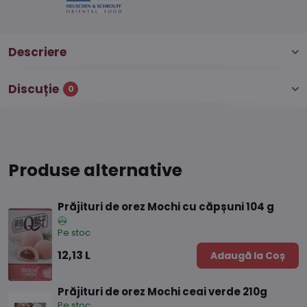
Descriere
Discuție
0
Produse alternative
Prăjituri de orez Mochi cu căpșuni 104 g
Pe stoc
12,13 L
Adaugă la Coș
Prăjituri de orez Mochi ceai verde 210g
Pe stoc