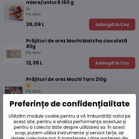
miere/untură 160 g
Pe stoc
26,09 L
Adaugă la Coș
Prăjituri de orez Mochi Matcha ciocolată
80g
Pe stoc
12,38 L
Adaugă la Coș
Prăjituri de orez Mochi Taro 210g
Pe stoc
16,51 L
Preferințe de confidențialitate
Adaugă la Coș
Utilizăm module cookie pentru a vă îmbunătăți vizita pe
Prăjituri de orez Mochi Taro fără gluten
acest site, pentru a analiza performanța acestuia și
210g
pentru a colecta date despre utilizarea sa. În acest
scop, putem utiliza instrumente și servicii terțe, iar
Pe stoc
datele colectate pot fi transferate către parteneri din