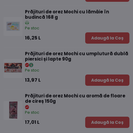
Prăjituri de orez Mochi cu lămâie în
budincă 168 g
Pe stoc
16,25 L
Adaugă la Coș
Prăjituri de orez Mochi cu umplutură dublă
piersici și lapte 90g
Pe stoc
13,97 L
Adaugă la Coș
Prăjituri de orez Mochi cu aromă de floare
de cireș 150g
Pe stoc
17,01 L
Adaugă la Coș