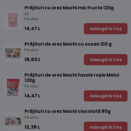
Prăjituri cu orez Mochi mix fructe 120g
Pe stoc
14,47 L
Adaugă la Coș
Prăjituri de orez Mochi cu susan 210 g
Pe stoc
18,60 L
Adaugă la Coș
Prăjituri de orez Mochi fasole roșie Meiul
120g
Pe stoc
14,47 L
Adaugă la Coș
Prăjituri cu orez Mochi ciocolată 80g
Pe stoc
12,38 L
Adaugă la Coș