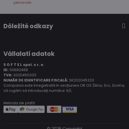
personale
.
Dôležité odkazy
Vállalati adatok
S O F T E L spol.
s r. o.
ID:
00692468
TVA:
2020450333
NUMĂR DE IDENTIFICARE FISCALĂ:
SK202045333
Compania este înregistrată în secțiunea OR OS Žilina, Sro, Zsolna,
vă rugăm să introduceți numărul: 6/L.
Metoda de plată
©
2026
Copyright