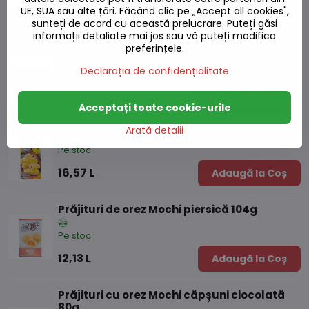
UE, SUA sau alte țări. Făcând clic pe „Accept all cookies",
16,76 L
Adaugă la Coș
sunteți de acord cu această prelucrare. Puteți găsi
informații detaliate mai jos sau vă puteți modifica
preferințele.
Prăjituri de orez Mochi arahide 210g
Declarația de confidențialitate
Pe stoc
18,60 L
Adaugă la Coș
Acceptați toate cookie-urile
Arată detalii
Prăjituri de orez Mochi banana 150g
Pe stoc
16,57 L
Adaugă la Coș
Prăjituri de orez Mochi piersică 104g
Pe stoc
12,13 L
Adaugă la Coș
Prăjituri cu orez Mochi căpșuni ciocolată
80g