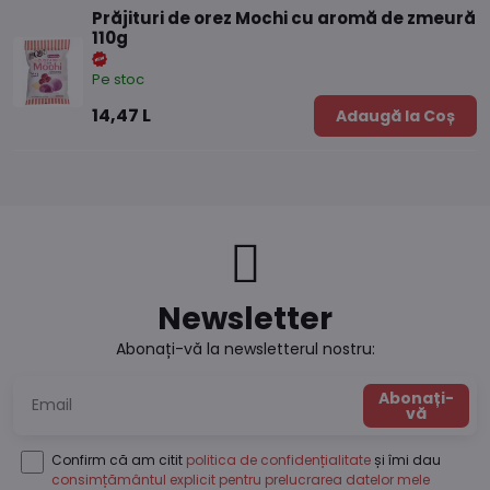
Prăjituri de orez Mochi cu aromă de zmeură
110g
Pe stoc
14,47 L
Adaugă la Coș
Newsletter
Abonați-vă la newsletterul nostru:
Abonați-
vă
Confirm că am citit
politica de confidențialitate
și îmi dau
consimțământul explicit pentru prelucrarea datelor mele