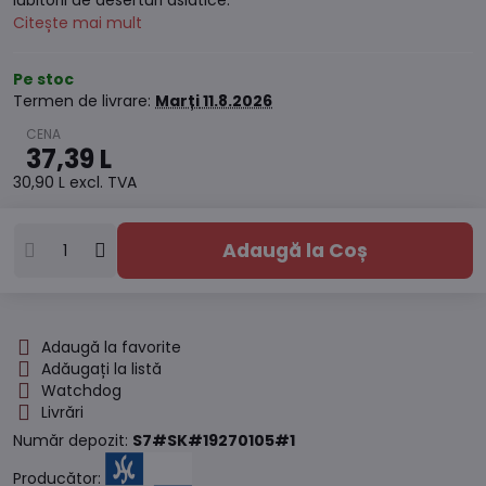
iubitorii de deserturi asiatice.
Citește mai mult
Pe stoc
Termen de livrare:
Marți
11.8.2026
37,39 L
30,90 L
excl. TVA
Adaugă la Coș
Adaugă la favorite
Adăugați la listă
Watchdog
Livrări
Număr depozit:
S7#SK#19270105#1
Producător: