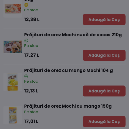
Pe stoc
12,38 L
Adaugă la Coș
Prăjituri de orez Mochi nucă de cocos 210g
Pe stoc
17,27 L
Adaugă la Coș
Prăjituri de orez cu mango Mochi 104 g
Pe stoc
12,13 L
Adaugă la Coș
Prăjituri de orez Mochi cu mango 150g
Pe stoc
17,01 L
Adaugă la Coș