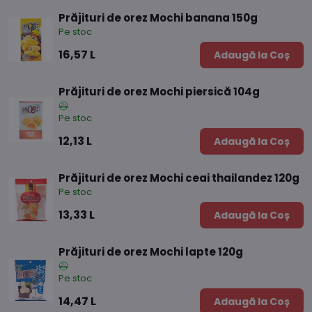
Prăjituri de orez Mochi banana 150g
Pe stoc
16,57 L
Adaugă la Coș
Prăjituri de orez Mochi piersică 104g
Pe stoc
12,13 L
Adaugă la Coș
Prăjituri de orez Mochi ceai thailandez 120g
Pe stoc
13,33 L
Adaugă la Coș
Prăjituri de orez Mochi lapte 120g
Pe stoc
14,47 L
Adaugă la Coș