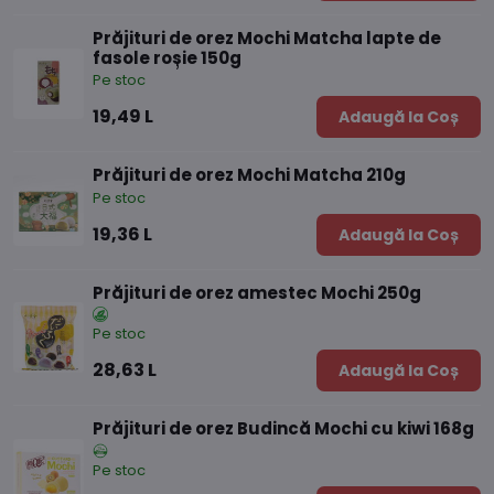
Prăjituri de orez Mochi Matcha lapte de
fasole roșie 150g
Pe stoc
19,49 L
Adaugă la Coș
Prăjituri de orez Mochi Matcha 210g
Pe stoc
19,36 L
Adaugă la Coș
Prăjituri de orez amestec Mochi 250g
Pe stoc
28,63 L
Adaugă la Coș
Prăjituri de orez Budincă Mochi cu kiwi 168g
Pe stoc