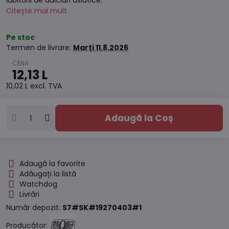
iubitorii de dulciuri asiatice.
Citește mai mult
Pe stoc
Termen de livrare:
Marți
11.8.2026
12,13 L
10,02 L
excl. TVA
Adaugă la Coș
Adaugă la favorite
Adăugați la listă
Watchdog
Livrări
Număr depozit:
S7#SK#19270403#1
Producător: