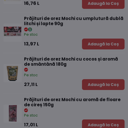
16,76 L
Adaugă la Coș
Prăjituri de orez Mochi cu umplutură dublă
litchi și lapte 90g
Pe stoc
13,97 L
Adaugă la Coș
Prăjituri de orez Mochi cu cocos și aromă
de smântână 180g
Pe stoc
27,11 L
Adaugă la Coș
Prăjituri de orez Mochi cu aromă de floare
de cireș 150g
Pe stoc
17,01 L
Adaugă la Coș