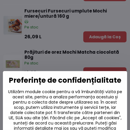
Fursecuri Fursecuri umplute Mochi
miere/untură 160 g
Pe stoc
26,09 L
Adaugă la Coș
Prăjituri de orez Mochi Matcha ciocolată
80g
Pe stoc
12,38 L
Adaugă la Coș
Preferințe de confidențialitate
Prăjituri de orez Mochi Mix 450g
Utilizăm module cookie pentru a vă îmbunătăți vizita pe
Pe stoc
acest site, pentru a analiza performanța acestuia și
pentru a colecta date despre utilizarea sa. În acest
37,39 L
Adaugă la Coș
scop, putem utiliza instrumente și servicii terțe, iar
datele colectate pot fi transferate către parteneri din
UE, SUA sau alte țări. Făcând clic pe „Accept all cookies",
Prăjituri cu orez Mochi căpșuni ciocolată
sunteți de acord cu această prelucrare. Puteți găsi
80g
informații detaliate mai jos sau vă puteți modifica