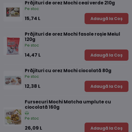
Prăjituri de orez Mochi ceai verde 210g
Pe stoc
15,74 L
Adaugă la Coș
Prăjituri de orez Mochi fasole roșie Meiul
120g
Pe stoc
14,47 L
Adaugă la Coș
Prăjituri cu orez Mochi ciocolată 80g
Pe stoc
12,38 L
Adaugă la Coș
Fursecuri Mochi Matcha umplute cu
ciocolată 160g
Pe stoc
26,09 L
Adaugă la Coș