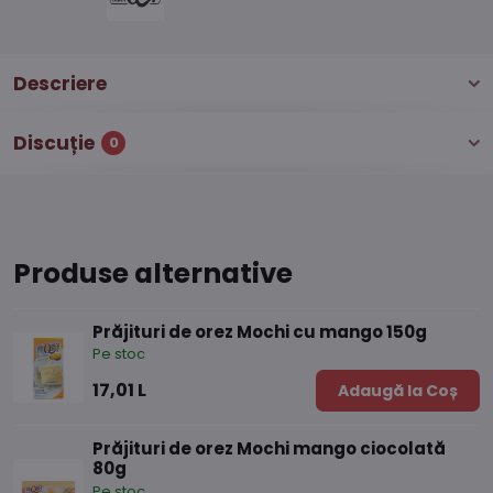
Descriere
Discuție
0
Produse alternative
Prăjituri de orez Mochi cu mango 150g
Pe stoc
17,01 L
Adaugă la Coș
Prăjituri de orez Mochi mango ciocolată
80g
Pe stoc