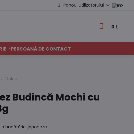
Panoul utilizatorului
0 L
RIE
PERSOANĂ DE CONTACT
Dulce
orez Budincă Mochi cu
8g
 a bucătăriei japoneze.