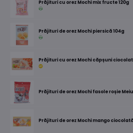
Prăjituri cu orez Mochi mix fructe 120g
Prăjituri de orez Mochi piersică 104g
Prăjituri cu orez Mochi căpșuni ciocola
Prăjituri de orez Mochi fasole roșie Meiu
Prăjituri de orez Mochi mango ciocolat