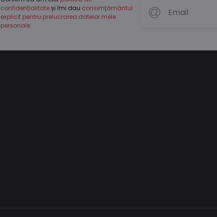
confidențialitate
și îmi dau
consimțământul
explicit pentru prelucrarea datelor mele
personale
.