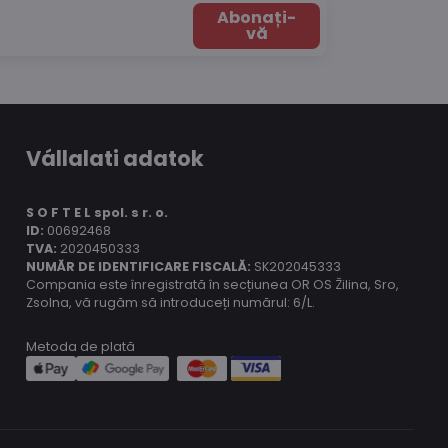
Abonați-
vă
Vállalati adatok
S O F T E L spol.
s r. o.
ID:
00692468
TVA:
2020450333
NUMĂR DE IDENTIFICARE FISCALĂ:
SK202045333
Compania este înregistrată în secțiunea OR OS Žilina, Sro,
Zsolna, vă rugăm să introduceți numărul: 6/L.
Metoda de plată