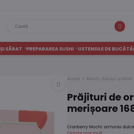
Caută
ȘI SĂRAT
PREPARAREA SUSHI
USTENSILE DE BUCĂTĂ
Acasă
Mochi, dulciuri și sărat
Prăjituri de 
merișoare 16
Cranberry Mochi: armonia dulce
Citește mai mult