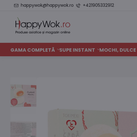
happywok@happywok.ro
+421905332912
GAMA COMPLETĂ
SUPE INSTANT
MOCHI, DULCE 