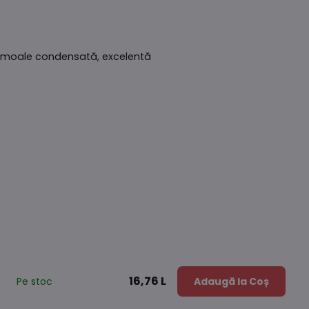
ă moale condensată, excelentă
16,76 L
Pe stoc
Adaugă la Coș