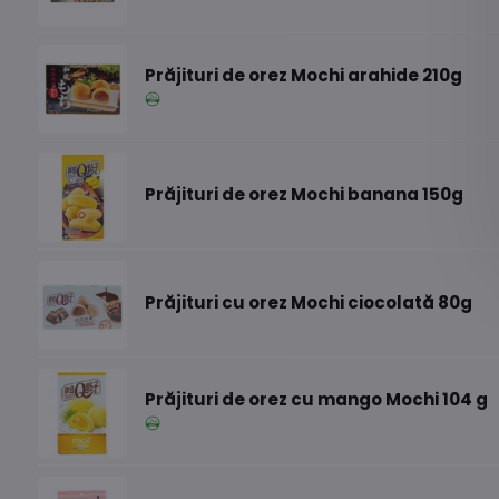
Prăjituri de orez Mochi arahide 210g
Prăjituri de orez Mochi banana 150g
Prăjituri cu orez Mochi ciocolată 80g
Prăjituri de orez cu mango Mochi 104 g