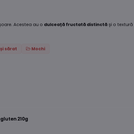
șoare. Acestea au o
dulceață fructată distinctă
și o textur
și sărat
Mochi
ă gluten 210g