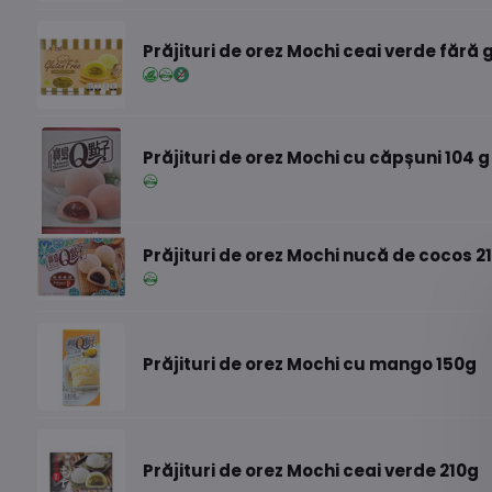
Prăjituri de orez Mochi ceai verde fără 
Prăjituri de orez Mochi cu căpșuni 104 g
Prăjituri de orez Mochi nucă de cocos 2
Prăjituri de orez Mochi cu mango 150g
Prăjituri de orez Mochi ceai verde 210g