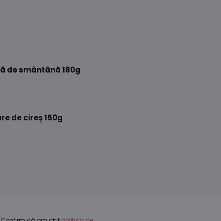
omă de smântână 180g
re de cireș 150g
Confirm că am citit
politica de