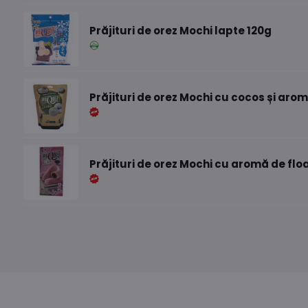
Prăjituri de orez Mochi lapte 120g
Prăjituri de orez Mochi cu cocos și ar
Prăjituri de orez Mochi cu aromă de floa