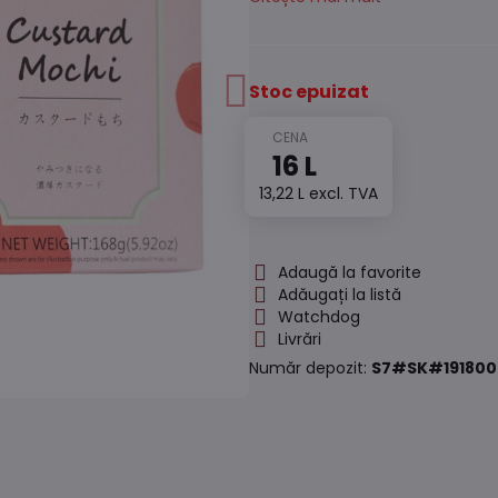
Stoc epuizat
16 L
13,22 L
excl. TVA
Adaugă la favorite
Adăugați la listă
Watchdog
Livrări
Număr depozit:
S7#SK#191800