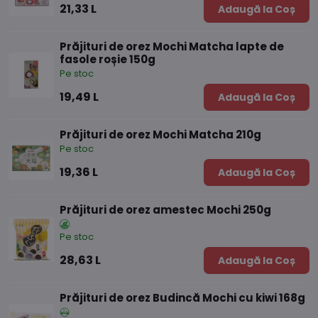
21,33 L
Adaugă la Coș
Prăjituri de orez Mochi Matcha lapte de
fasole roșie 150g
Pe stoc
19,49 L
Adaugă la Coș
Prăjituri de orez Mochi Matcha 210g
Pe stoc
19,36 L
Adaugă la Coș
Prăjituri de orez amestec Mochi 250g
Pe stoc
28,63 L
Adaugă la Coș
Prăjituri de orez Budincă Mochi cu kiwi 168g