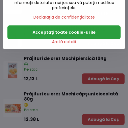
informații detaliate mai jos sau vă puteți modifica
Pe stoc
preferințele.
18,60 L
Adaugă la Coș
Declarația de confidențialitate
Prăjituri de orez Mochi banana 150g
Acceptați toate cookie-urile
Pe stoc
Arată detalii
16,57 L
Adaugă la Coș
Prăjituri de orez Mochi piersică 104g
Pe stoc
12,13 L
Adaugă la Coș
Prăjituri cu orez Mochi căpșuni ciocolată
80g
Pe stoc
12,38 L
Adaugă la Coș