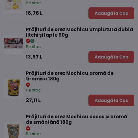
Pe stoc
16,76 L
Adaugă la Coș
Prăjituri de orez Mochi cu umplutură dublă
litchi și lapte 90g
Pe stoc
13,97 L
Adaugă la Coș
Prăjituri de orez Mochi cu aromă de
tiramisu 180g
Pe stoc
27,11 L
Adaugă la Coș
Prăjituri de orez Mochi cu cocos și aromă
de smântână 180g
Pe stoc