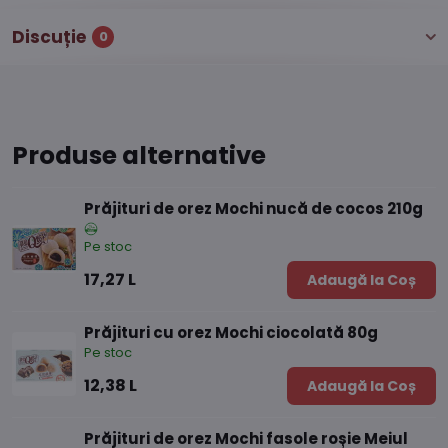
Discuție
0
Produse alternative
Prăjituri de orez Mochi nucă de cocos 210g
Pe stoc
17,27 L
Adaugă la Coș
Prăjituri cu orez Mochi ciocolată 80g
Pe stoc
12,38 L
Adaugă la Coș
Prăjituri de orez Mochi fasole roșie Meiul