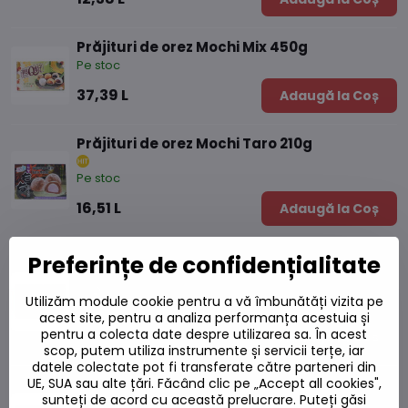
Prăjituri de orez Mochi Mix 450g
Pe stoc
37,39 L
Adaugă la Coș
Prăjituri de orez Mochi Taro 210g
Pe stoc
16,51 L
Adaugă la Coș
Prăjituri de orez Mochi Taro fără gluten
Preferințe de confidențialitate
210g
Utilizăm module cookie pentru a vă îmbunătăți vizita pe
Pe stoc
acest site, pentru a analiza performanța acestuia și
pentru a colecta date despre utilizarea sa. În acest
16,76 L
Adaugă la Coș
scop, putem utiliza instrumente și servicii terțe, iar
datele colectate pot fi transferate către parteneri din
UE, SUA sau alte țări. Făcând clic pe „Accept all cookies",
Prăjituri de orez Mochi arahide 210g
sunteți de acord cu această prelucrare. Puteți găsi