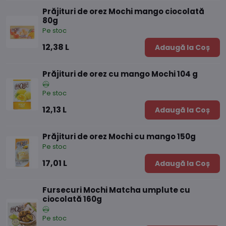
Prăjituri de orez Mochi mango ciocolată
80g
Pe stoc
12,38 L
Adaugă la Coș
Prăjituri de orez cu mango Mochi 104 g
Pe stoc
12,13 L
Adaugă la Coș
Prăjituri de orez Mochi cu mango 150g
Pe stoc
17,01 L
Adaugă la Coș
Fursecuri Mochi Matcha umplute cu
ciocolată 160g
Pe stoc