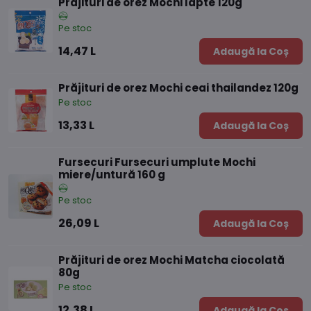
Prăjituri de orez Mochi lapte 120g
Pe stoc
14,47 L
Adaugă la Coș
Prăjituri de orez Mochi ceai thailandez 120g
Pe stoc
13,33 L
Adaugă la Coș
Fursecuri Fursecuri umplute Mochi
miere/untură 160 g
Pe stoc
26,09 L
Adaugă la Coș
Prăjituri de orez Mochi Matcha ciocolată
80g
Pe stoc
12,38 L
Adaugă la Coș