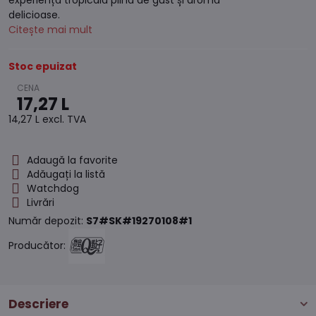
experiență tropicală plină de gust și aromă
delicioase.
Citește mai mult
Stoc epuizat
17,27 L
14,27 L
excl. TVA
Adaugă la favorite
Adăugați la listă
Watchdog
Livrări
Număr depozit:
S7#SK#19270108#1
Producător:
Descriere