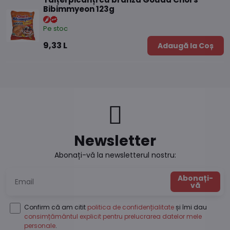
Bibimmyeon 123g
Pe stoc
9,33 L
Adaugă la Coș
Newsletter
Abonați-vă la newsletterul nostru:
Abonați-
vă
Confirm că am citit
politica de confidențialitate
și îmi dau
consimțământul explicit pentru prelucrarea datelor mele
personale
.