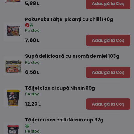
5,88 L
Adaugă la Coș
PakuPaku tăiței picanți cu chilli 140g
Pe stoc
7,80 L
Adaugă la Coș
Supă delicioasă cu aromă de miel 103g
Pe stoc
6,58 L
Adaugă la Coș
Tăiței clasici cupă Nissin 90g
Pe stoc
12,23 L
Adaugă la Coș
Tăiței cu sos chilli Nissin cup 92g
Pe stoc