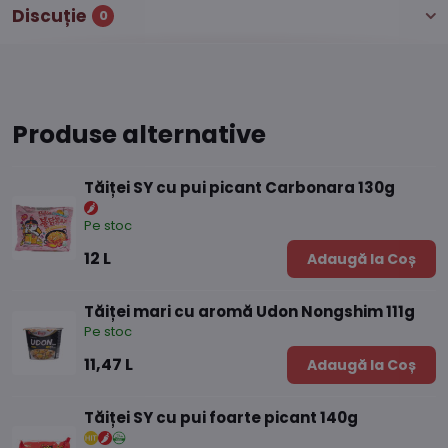
Discuție
0
Produse alternative
Tăiței SY cu pui picant Carbonara 130g
Pe stoc
12 L
Adaugă la Coș
Tăiței mari cu aromă Udon Nongshim 111g
Pe stoc
11,47 L
Adaugă la Coș
Tăiței SY cu pui foarte picant 140g