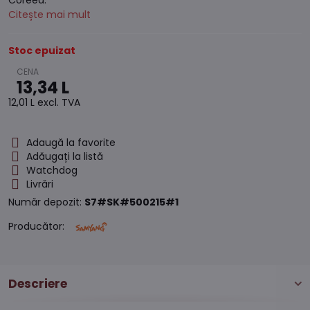
Coreea.
Citește mai mult
Stoc epuizat
13,34 L
12,01 L
excl. TVA
Adaugă la favorite
Adăugați la listă
Watchdog
Livrări
Număr depozit:
S7#SK#500215#1
Producător:
Descriere