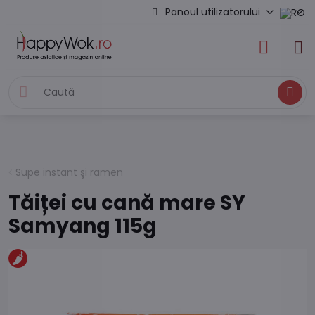
Panoul utilizatorului
Caută
Supe instant și ramen
Tăiței cu cană mare SY
Samyang 115g