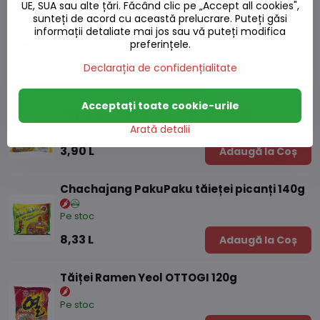
UE, SUA sau alte țări. Făcând clic pe „Accept all cookies",
sunteți de acord cu această prelucrare. Puteți găsi
Tăiței cu cană mare kimchi Nongshim 112g
informații detaliate mai jos sau vă puteți modifica
preferințele.
Pe stoc
Declarația de confidențialitate
13,22 L
Adaugă la Coș
Acceptați toate cookie-urile
Supă de vită cu tăiței de orez 55g
Pe stoc
Arată detalii
3,90 L
Adaugă la Coș
Chachajang PakuPaku tăieței picanți 140g
Pe stoc
8,33 L
Adaugă la Coș
Tăiței Ramen Yeol OTTOGI 120g
Pe stoc