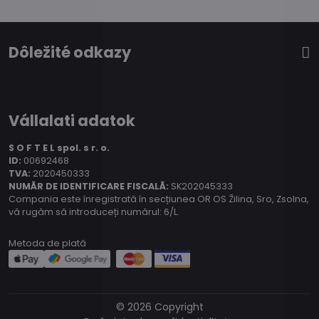
Dôležité odkazy
Vállalati adatok
S O F T E L spol.
s r. o.
ID:
00692468
TVA:
2020450333
NUMĂR DE IDENTIFICARE FISCALĂ:
SK202045333
Compania este înregistrată în secțiunea OR OS Žilina, Sro, Zsolna,
vă rugăm să introduceți numărul: 6/L.
Metoda de plată
©
2026
Copyright