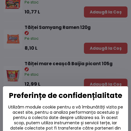
Pe stoc
10,77 L
Adaugă la Coș
Tăiței Samyang Ramen 120g
Pe stoc
8,10 L
Adaugă la Coș
Tăiței mare ceașcă Baijia picant 105g
Pe stoc
12,99 L
Adaugă la Coș
Preferințe de confidențialitate
Tăiței mare ceașcă Shin Ramyun Nongshim
114g
Utilizăm module cookie pentru a vă îmbunătăți vizita pe
acest site, pentru a analiza performanța acestuia și
Pe stoc
pentru a colecta date despre utilizarea sa. În acest
scop, putem utiliza instrumente și servicii terțe, iar
12,70 L
Adaugă la Coș
datele colectate pot fi transferate către parteneri din