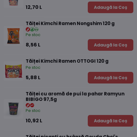
12,70 L
Adaugă la Coș
Tăiței Kimchi Ramen Nongshim 120 g
Pe stoc
8,56 L
Adaugă la Coș
Tăiței Kimchi Ramen OTTOGI 120 g
Pe stoc
5,88 L
Adaugă la Coș
Tăiței cu aromă de pui la pahar Ramyun
BIBIGO 97,5g
Pe stoc
10,92 L
Adaugă la Coș
Tăiței picanți cu brânză Gouda Choi's