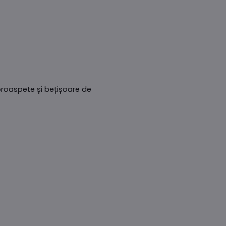
proaspete și bețișoare de