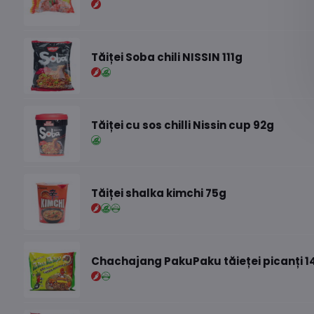
Tăiței Soba chili NISSIN 111g
Tăiței cu sos chilli Nissin cup 92g
Tăiței shalka kimchi 75g
Chachajang PakuPaku tăieței picanți 1