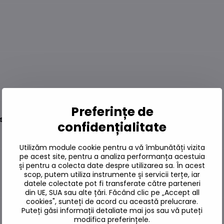
Preferințe de
s 100g
confidențialitate
Utilizăm module cookie pentru a vă îmbunătăți vizita
pe acest site, pentru a analiza performanța acestuia
și pentru a colecta date despre utilizarea sa. În acest
scop, putem utiliza instrumente și servicii terțe, iar
datele colectate pot fi transferate către parteneri
din UE, SUA sau alte țări. Făcând clic pe „Accept all
cookies", sunteți de acord cu această prelucrare.
Puteți găsi informații detaliate mai jos sau vă puteți
modifica preferințele.