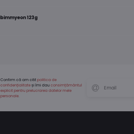
Bibimmyeon 123g
Confirm că am citit
politica de
confidențialitate
și îmi dau
consimțământul
explicit pentru prelucrarea datelor mele
personale
.