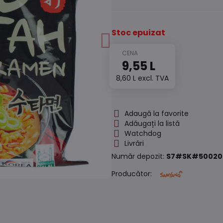
Stoc epuizat
9,55 L
8,60 L
excl. TVA
Adaugă la favorite
Adăugați la listă
Watchdog
Livrări
Număr depozit:
S7#SK#50020
Producător: