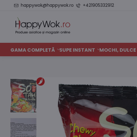
happywok@happywok.ro
+421905332912
GAMA COMPLETĂ
SUPE INSTANT
MOCHI, DULCE 