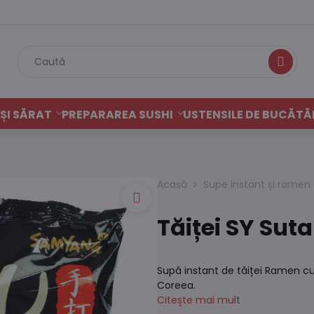
Caută
ȘI SĂRAT
PREPARAREA SUSHI
USTENSILE DE BUCĂTĂ
Acasă
Supe instant și ramen
Tăiței SY Sut
Supă instant de tăiței Ramen cu
Coreea.
Citește mai mult