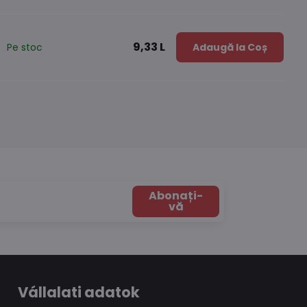
9,33 L
Pe stoc
Adaugă la Coș
Abonați-
vă
Vállalati adatok