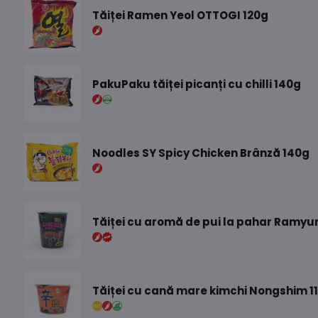
Tăiței Ramen Yeol OTTOGI 120g
PakuPaku tăiței picanți cu chilli 140g
Noodles SY Spicy Chicken Brânză 140g
Tăiței cu aromă de pui la pahar Ramyu
Tăiței cu cană mare kimchi Nongshim 1