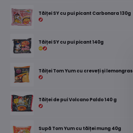
Tăiței SY cu pui picant Carbonara 130g
Tăiței SY cu pui picant 140g
Tăiței Tom Yum cu creveți și lemongras
Tăiței de pui Volcano Paldo 140 g
Supă Tom Yum cu tăiței mung 40g