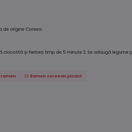
a de origine Coreea.
pă clocotită și fierbeți timp de 5 minute 2. Se adaugă legume 
i ramen
Ramen coreean picant