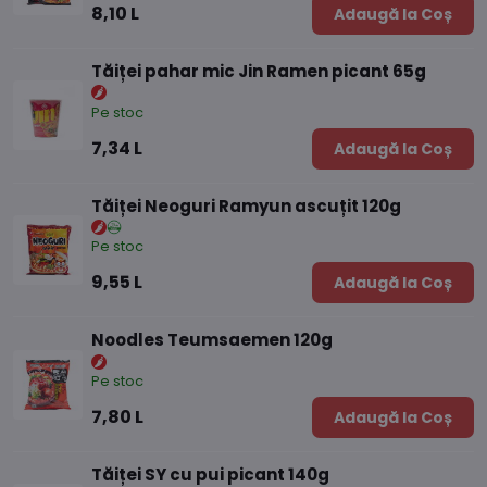
8,10 L
Adaugă la Coș
Tăiței pahar mic Jin Ramen picant 65g
Pe stoc
7,34 L
Adaugă la Coș
Tăiței Neoguri Ramyun ascuțit 120g
Pe stoc
9,55 L
Adaugă la Coș
Noodles Teumsaemen 120g
Pe stoc
7,80 L
Adaugă la Coș
Tăiței SY cu pui picant 140g