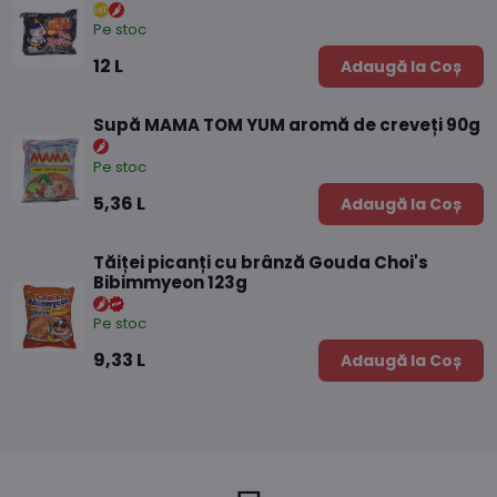
Pe stoc
12 L
Adaugă la Coș
Supă MAMA TOM YUM aromă de creveți 90g
Pe stoc
5,36 L
Adaugă la Coș
Tăiței picanți cu brânză Gouda Choi's
Bibimmyeon 123g
Pe stoc
9,33 L
Adaugă la Coș