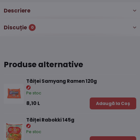
Descriere
Discuție
0
Produse alternative
Tăiței Samyang Ramen 120g
Pe stoc
8,10 L
Adaugă la Coș
Tăiței Rabokki 145g
Pe stoc