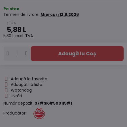
Pe stoc
Termen de livrare:
Miercuri
12.8.2026
5,88 L
5,30 L
excl. TVA
Adaugă la Coș
Adaugă la favorite
Adăugați la listă
Watchdog
Livrări
Număr depozit:
S7#SK#500115#1
Producător: