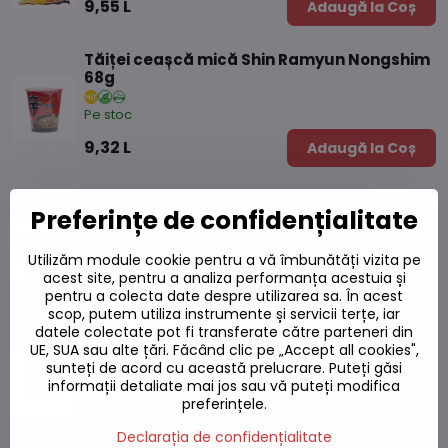
9,55 L
Adaugă la Coș
Tăiței ceașcă mică Shin Ramyun Nongshim
68g
Pe stoc
9,32 L
Adaugă la Coș
Tăiței mare ceașcă Shin Ramyun Nongshim
Preferințe de confidențialitate
114g
Pe stoc
Utilizăm module cookie pentru a vă îmbunătăți vizita pe
acest site, pentru a analiza performanța acestuia și
12,70 L
Adaugă la Coș
pentru a colecta date despre utilizarea sa. În acest
scop, putem utiliza instrumente și servicii terțe, iar
datele colectate pot fi transferate către parteneri din
Tăiței cu cană mare kimchi Nongshim 112g
UE, SUA sau alte țări. Făcând clic pe „Accept all cookies",
sunteți de acord cu această prelucrare. Puteți găsi
Pe stoc
informații detaliate mai jos sau vă puteți modifica
preferințele.
13,22 L
Adaugă la Coș
Declarația de confidențialitate