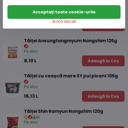
Tăiței Jin Ramyun ascuțit 120g
Acceptați toate cookie-urile
Pe stoc
Arată detalii
6,87 L
Adaugă la Coș
Tăiței Ansungtangmyum Nongshim 125g
Pe stoc
8,10 L
Adaugă la Coș
Tăiței cu ceașcă mare SY pui picant 105g
Pe stoc
16,13 L
Adaugă la Coș
Tăiței Shin Ramyun Nongshim 120g
Pe stoc