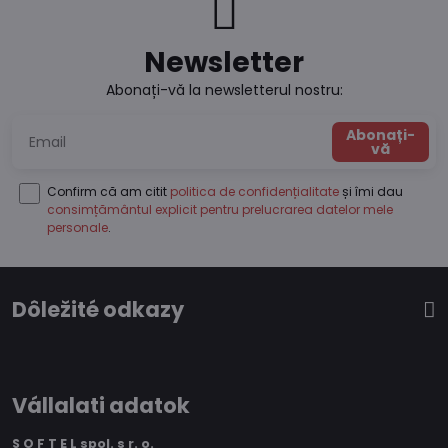
Newsletter
Abonați-vă la newsletterul nostru:
Abonați-
vă
Confirm că am citit
politica de confidențialitate
și îmi dau
consimțământul explicit pentru prelucrarea datelor mele
personale
.
Dôležité odkazy
Vállalati adatok
S O F T E L spol.
s r. o.