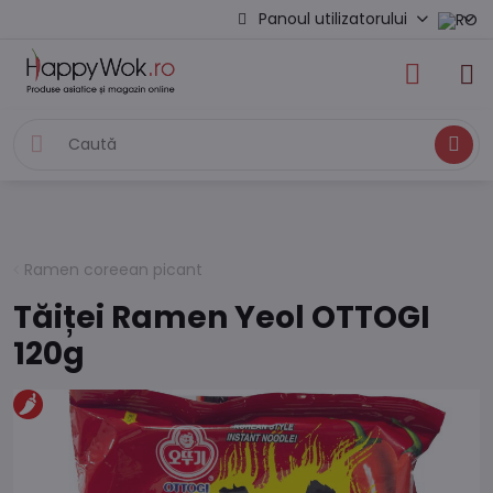
Panoul utilizatorului
Caută
Ramen coreean picant
Tăiței Ramen Yeol OTTOGI
120g