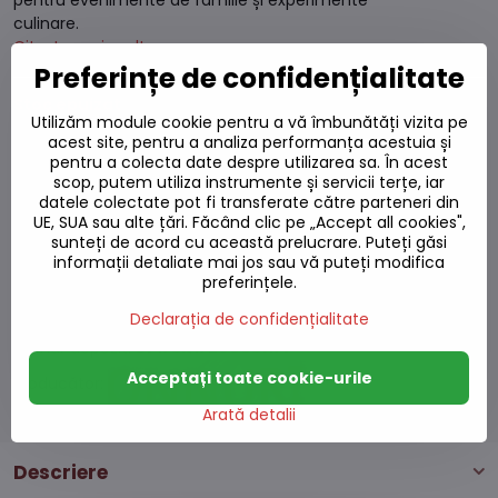
pentru evenimente de familie și experimente
culinare.
Citește mai mult
Preferințe de confidențialitate
Stoc epuizat
Utilizăm module cookie pentru a vă îmbunătăți vizita pe
acest site, pentru a analiza performanța acestuia și
92,48 L
pentru a colecta date despre utilizarea sa. În acest
scop, putem utiliza instrumente și servicii terțe, iar
83,32 L
excl. TVA
datele colectate pot fi transferate către parteneri din
UE, SUA sau alte țări. Făcând clic pe „Accept all cookies",
sunteți de acord cu această prelucrare. Puteți găsi
Adaugă la favorite
informații detaliate mai jos sau vă puteți modifica
Adăugați la listă
preferințele.
Watchdog
Livrări
Declarația de confidențialitate
Număr depozit:
S7#SK#200031#1
Acceptați toate cookie-urile
Producător:
Arată detalii
Descriere