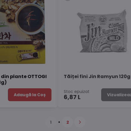
c din plante OTTOGI
Tăiței fini Jin Ramyun 120g
3g)
Stoc epuizat
Adaugă la Coș
Vizualizea
6,87 L
1
2