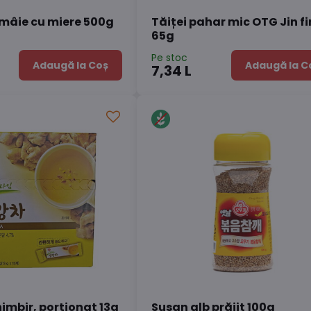
ămâie cu miere 500g
Tăiței pahar mic OTG Jin fi
65g
Pe stoc
Adaugă la Coș
Adaugă la C
7,34 L
imbir, porționat 13g
Susan alb prăjit 100g