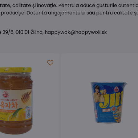
e, calitate și inovație. Pentru a aduce gusturile autentic
roducție. Datorită angajamentului său pentru calitate și 
tie 29/6, 010 01 Žilina, happywok@happywok.sk