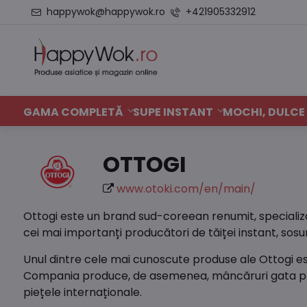
happywok@happywok.ro
+421905332912
GAMA COMPLETĂ
SUPE INSTANT
MOCHI, DULCE 
OTTOGI
www.otoki.com/en/main/
Ottogi este un brand sud-coreean renumit, specializa
cei mai importanți producători de tăiței instant, sosu
Unul dintre cele mai cunoscute produse ale Ottogi es
Compania produce, de asemenea, mâncăruri gata prep
piețele internaționale.