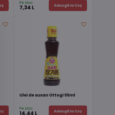
Pe stoc
oș
Adaugă la Coș
7,34 L
Ulei de susan Ottogi 55ml
Pe stoc
oș
Adaugă la Coș
14,44 L