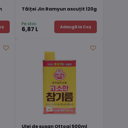
n
Tăiței Jin Ramyun ascuțit 120g
Pe stoc
oș
Adaugă la Coș
6,87 L
Ulei de susan Ottogi 500ml