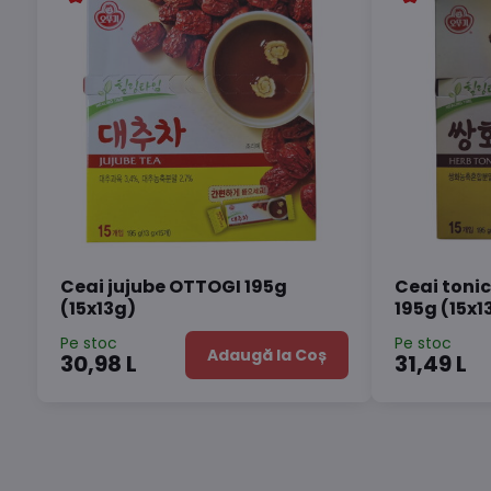
Ceai jujube OTTOGI 195g
Ceai toni
(15x13g)
195g (15x1
Pe stoc
Pe stoc
Adaugă la Coș
30,98 L
31,49 L