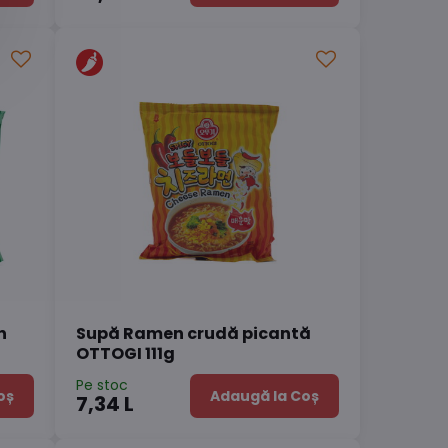
n
Supă Ramen crudă picantă
OTTOGI 111g
Pe stoc
oș
Adaugă la Coș
7,34 L