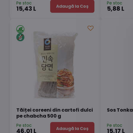
Pe stoc
Pe stoc
Adaugă la Coș
15,43 L
5,88 L
Tăiței coreeni din cartofi dulci
Sos Tonka
pe chabcha 500 g
Pe stoc
Pe stoc
Adaugă la Coș
46,01 L
15,17 L