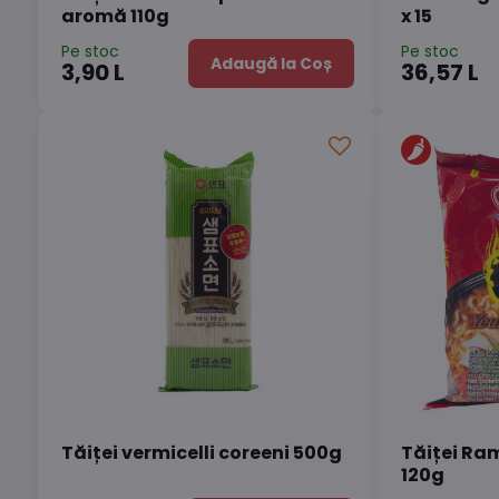
aromă 110g
x 15
Pe stoc
Pe stoc
Adaugă la Coș
3,90 L
36,57 L
Tăiței vermicelli coreeni 500g
Tăiței Ra
120g