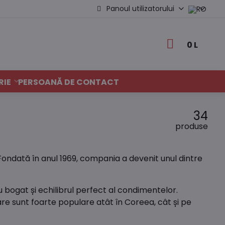
Panoul utilizatorului
0 L
RIE
PERSOANĂ DE CONTACT
34
produse
Fondată în anul 1969, compania a devenit unul dintre
 bogat și echilibrul perfect al condimentelor.
 sunt foarte populare atât în Coreea, cât și pe