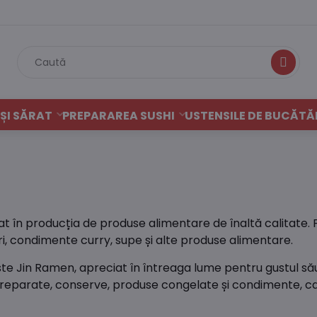
Caută
ȘI SĂRAT
PREPARAREA SUSHI
USTENSILE DE BUCĂTĂ
t în producția de produse alimentare de înaltă calitate. 
ri, condimente curry, supe și alte produse alimentare.
te Jin Ramen, apreciat în întreaga lume pentru gustul său
arate, conserve, produse congelate și condimente, care