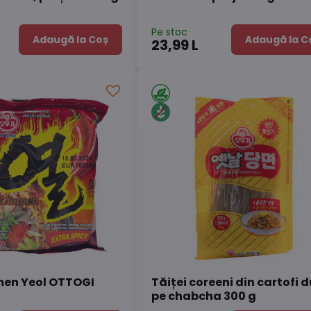
Pe stoc
Adaugă la Coș
Adaugă la C
23,99 L
men Yeol OTTOGI
Tăiței coreeni din cartofi d
pe chabcha 300 g