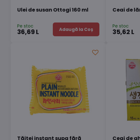
Ulei de susan Ottogi 160 ml
Ceai de l
Pe stoc
Pe stoc
Adaugă la Coș
36,69 L
35,62 L
Tăiței instant supa fără
Ceai de gh