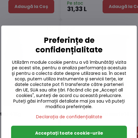
Pe stoc
Adaugă la Coș
Adaugă la C
31,33 L
Preferințe de
confidențialitate
Utilizăm module cookie pentru a vă îmbunătăți vizita
pe acest site, pentru a analiza performanța acestuia
și pentru a colecta date despre utilizarea sa. În acest
scop, putem utiliza instrumente și servicii terțe, iar
datele colectate pot fi transferate către parteneri
din UE, SUA sau alte țări. Făcând clic pe „Accept all
cookies", sunteți de acord cu această prelucrare.
Puteți găsi informații detaliate mai jos sau vă puteți
modifica preferințele.
tsu 415g
Alge Wakame uscate 150g
Declarația de confidențialitate
Pe stoc
Acceptați toate cookie-urile
Adaugă la Coș
Adaugă la C
53,35 L