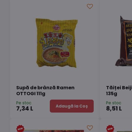
Supă de brânză Ramen
Tăiței Bei
OTTOGI 111g
135g
Pe stoc
Pe stoc
Adaugă la Coș
7,34 L
8,51 L