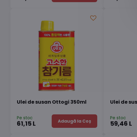
Ulei de susan Ottogi 350ml
Ulei de su
Pe stoc
Pe stoc
Adaugă la Coș
61,15 L
59,46 L