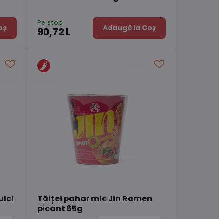
Pe stoc
oș
Adaugă la Coș
90,72 L
ulci
Tăiței pahar mic Jin Ramen
picant 65g