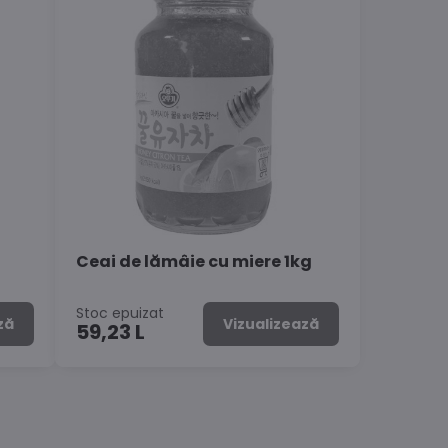
Ceai de lămâie cu miere 1kg
Stoc epuizat
ză
Vizualizează
59,23 L