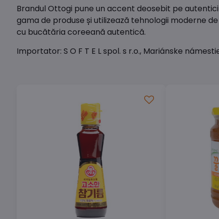
Brandul Ottogi pune un accent deosebit pe autenticitat
gama de produse și utilizează tehnologii moderne de p
cu bucătăria coreeană autentică.
Importator: S O F T E L spol. s r.o., Mariánske námes