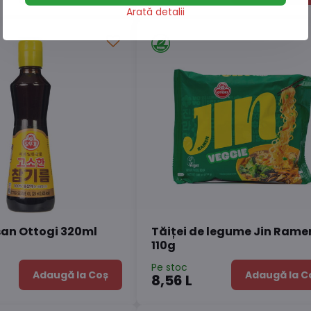
Arată detalii
san Ottogi 320ml
Tăiței de legume Jin Rame
110g
Pe stoc
Adaugă la Coș
Adaugă la C
8,56 L