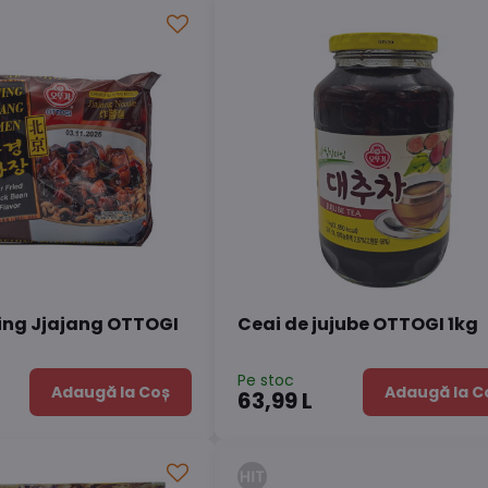
jing Jjajang OTTOGI
Ceai de jujube OTTOGI 1kg
Pe stoc
Adaugă la Coș
Adaugă la C
63,99 L