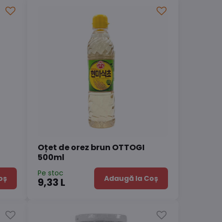
Oțet de orez brun OTTOGI
500ml
Pe stoc
oș
Adaugă la Coș
9,33 L