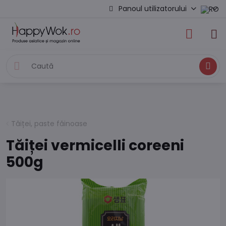
Panoul utilizatorului
Caută
Tăiței, paste făinoase
Tăiței vermicelli coreeni
500g