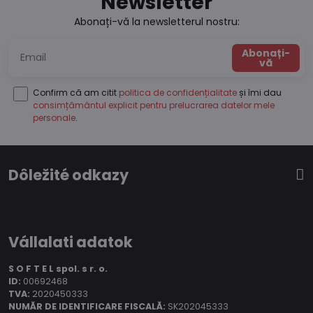
Newsletter
Abonați-vă la newsletterul nostru:
Abonați-
vă
Confirm că am citit
politica de confidențialitate
și îmi dau
consimțământul explicit pentru prelucrarea datelor mele
personale
.
Dôležité odkazy
Vállalati adatok
S O F T E L spol.
s r. o.
ID:
00692468
TVA:
2020450333
NUMĂR DE IDENTIFICARE FISCALĂ:
SK202045333