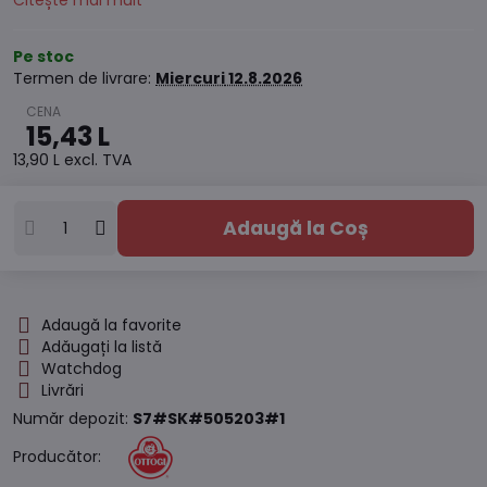
Citește mai mult
Pe stoc
Termen de livrare:
Miercuri
12.8.2026
15,43 L
13,90 L
excl. TVA
Adaugă la Coș
Adaugă la favorite
Adăugați la listă
Watchdog
Livrări
Număr depozit:
S7#SK#505203#1
Producător: