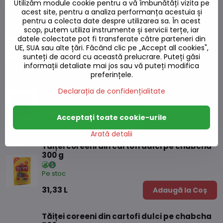
Utilizăm module cookie pentru a vă îmbunătăți vizita pe
9,03 L
Adaugă la Coș
acest site, pentru a analiza performanța acestuia și
pentru a colecta date despre utilizarea sa. În acest
scop, putem utiliza instrumente și servicii terțe, iar
Tăiței orientali 907g
datele colectate pot fi transferate către parteneri din
Pe stoc
UE, SUA sau alte țări. Făcând clic pe „Accept all cookies",
sunteți de acord cu această prelucrare. Puteți găsi
18,87 L
Adaugă la Coș
informații detaliate mai jos sau vă puteți modifica
preferințele.
Tăiței cu ceașcă mică cu aromă Udon
Declarația de confidențialitate
Nongshim 62g
Pe stoc
Acceptați toate cookie-urile
8,56 L
Adaugă la Coș
Arată detalii
Tăiței coreeni din cartofi dulci pe chabcha
300 g
Pe stoc
31,33 L
Adaugă la Coș
Tăiței coreeni din cartofi dulci pe chabcha