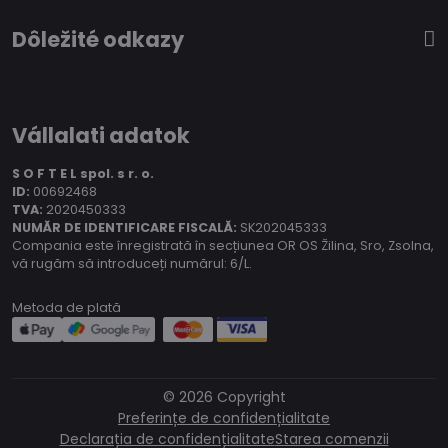
Dôležité odkazy
Vállalati adatok
S O F T E L spol.
s r. o.
ID:
00692468
TVA:
2020450333
NUMĂR DE IDENTIFICARE FISCALĂ:
SK202045333
Compania este înregistrată în secțiunea OR OS Žilina, Sro, Zsolna,
vă rugăm să introduceți numărul: 6/L.
Metoda de plată
©
2026
Copyright
Preferințe de confidențialitate
Declarația de confidențialitate
Starea comenzii