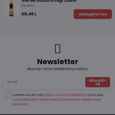
Ulei de susan Ottogi 320ml
Pe stoc
59,46 L
Adaugă la Coș
Newsletter
Abonați-vă la newsletterul nostru:
Abonați-
vă
Confirm că am citit
politica de confidențialitate
și îmi dau
consimțământul explicit pentru prelucrarea datelor mele
personale
.