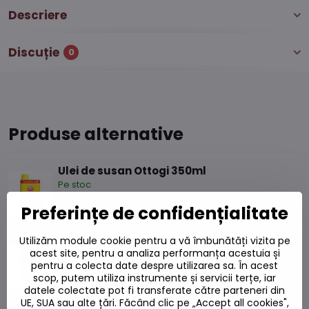
Descriere
Discuție
0
Produse alternative
Ulei de susan Ottogi 350ml
Pe stoc
61,15 L
Adaugă la Coș
Preferințe de confidențialitate
Utilizăm module cookie pentru a vă îmbunătăți vizita pe
Ulei de susan Ottogi 500ml
acest site, pentru a analiza performanța acestuia și
Pe stoc
pentru a colecta date despre utilizarea sa. În acest
scop, putem utiliza instrumente și servicii terțe, iar
90,72 L
Adaugă la Coș
datele colectate pot fi transferate către parteneri din
UE, SUA sau alte țări. Făcând clic pe „Accept all cookies",