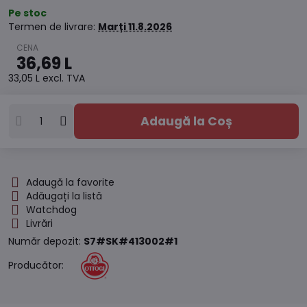
Pe stoc
Termen de livrare:
Marți
11.8.2026
36,69 L
33,05 L
excl. TVA
Adaugă la Coș
Adaugă la favorite
Adăugați la listă
Watchdog
Livrări
Număr depozit:
S7#SK#413002#1
Producător: