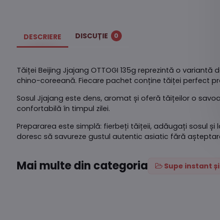
DISCUȚIE
0
DESCRIERE
Tăiței Beijing Jjajang OTTOGI 135g reprezintă o variantă d
chino-coreeană. Fiecare pachet conține tăiței perfect pr
Sosul Jjajang este dens, aromat și oferă tăițeilor o savo
confortabilă în timpul zilei.
Prepararea este simplă: fierbeți tăițeii, adăugați sosul și
doresc să savureze gustul autentic asiatic fără așteptar
Mai multe din categoria
Supe instant ș