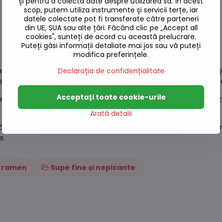
și pentru a colecta date despre utilizarea sa. În acest
scop, putem utiliza instrumente și servicii terțe, iar
datele colectate pot fi transferate către parteneri
din UE, SUA sau alte țări. Făcând clic pe „Accept all
cookies", sunteți de acord cu această prelucrare.
Puteți găsi informații detaliate mai jos sau vă puteți
modifica preferințele.
Declarația de confidențialitate
elicioasă de tăiței instant cu sos tradițional negru de soia Jj
egătiți, care se gătesc rapid și umplu bucătăria cu o aromă t
Acceptați toate cookie-urile
are intensă și echilibrată. Acest produs este ideal pentru prân
Arată detalii
 lăsați să fiarbă puțin. Tăițeii Beijing Jjajang OTTOGI sunt aleg
e.
i ramen
Supe fine și nepicante