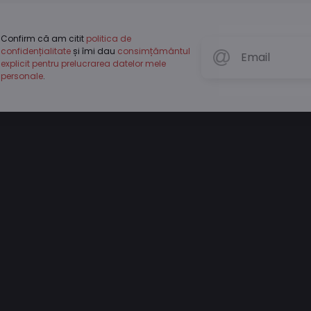
Confirm că am citit
politica de
confidențialitate
și îmi dau
consimțământul
explicit pentru prelucrarea datelor mele
personale
.