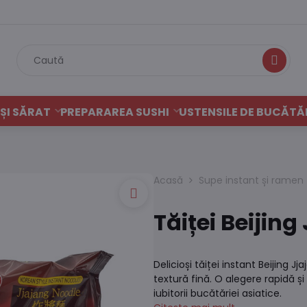
Caută
ȘI SĂRAT
PREPARAREA SUSHI
USTENSILE DE BUCĂTĂ
Acasă
Supe instant și ramen
Tăiței Beijin
Delicioși tăiței instant Beijing 
textură fină. O alegere rapidă ș
iubitorii bucătăriei asiatice.