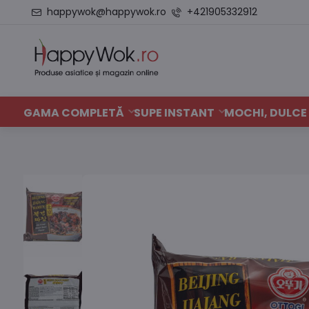
happywok@happywok.ro
+421905332912
GAMA COMPLETĂ
SUPE INSTANT
MOCHI, DULCE 