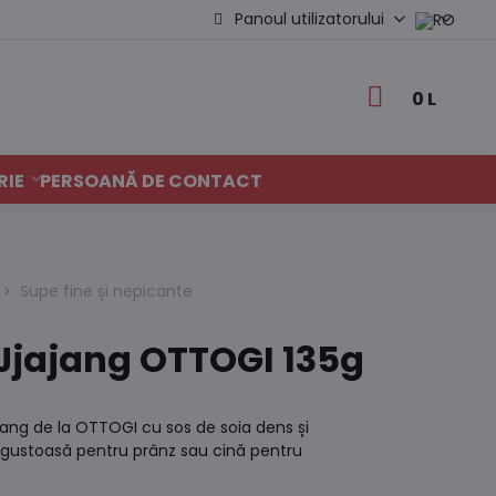
Panoul utilizatorului
0 L
RIE
PERSOANĂ DE CONTACT
Supe fine și nepicante
g Jjajang OTTOGI 135g
Jjajang de la OTTOGI cu sos de soia dens și
i gustoasă pentru prânz sau cină pentru