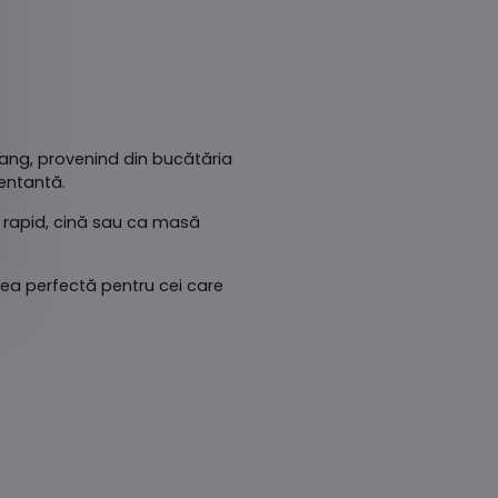
ajang, provenind din bucătăria
entantă.
z rapid, cină sau ca masă
erea perfectă pentru cei care