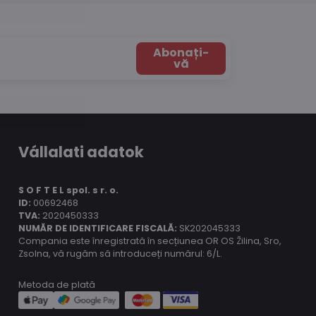
Abonați-
vă
Vállalati adatok
S O F T E L spol.
s r. o.
ID:
00692468
TVA:
2020450333
NUMĂR DE IDENTIFICARE FISCALĂ:
SK202045333
Compania este înregistrată în secțiunea OR OS Žilina, Sro,
Zsolna, vă rugăm să introduceți numărul: 6/L.
Metoda de plată