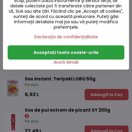
scop, putem utiliza instrumente și servicii terțe, iar
datele colectate pot fi transferate către parteneri din
Legume fără GLT 500g
UE, SUA sau alte țări. Făcând clic pe „Accept all cookies",
sunteți de acord cu această prelucrare. Puteți găsi
informații detaliate mai jos sau vă puteți modifica
Pe stoc
preferințele.
27,14 L
Adaugă la Coș
Declarația de confidențialitate
Sos kimchi Yummyto 200ml
Acceptați toate cookie-urile
Pe stoc
Arată detalii
19,80 L
Adaugă la Coș
Sos instant. Teriyaki LOBO 50g
Pe stoc
6,92 L
Adaugă la Coș
Sos de pui extrem de picant SY 200g
Pe stoc
27,49 L
Adaugă la Coș