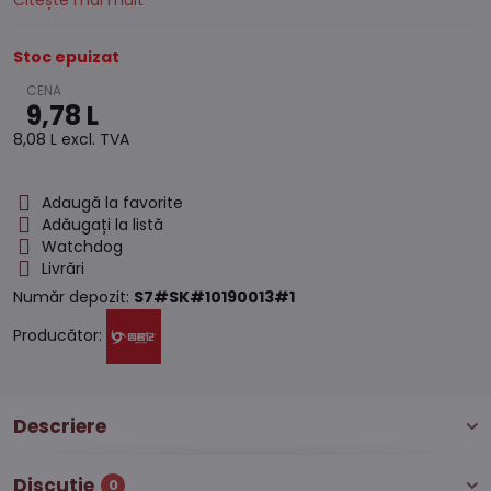
Citește mai mult
Stoc epuizat
9,78 L
8,08 L
excl. TVA
Adaugă la favorite
Adăugați la listă
Watchdog
Livrări
Număr depozit:
S7#SK#10190013#1
Producător:
Descriere
Discuție
0