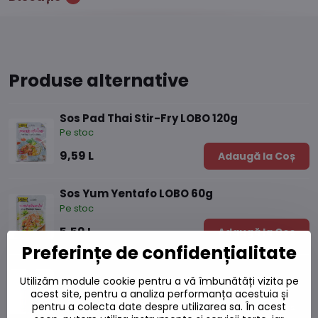
Produse alternative
Sos Pad Thai Stir-Fry LOBO 120g
Pe stoc
9,59 L
Adaugă la Coș
Sos Yum Yentafo LOBO 60g
Pe stoc
5,59 L
Adaugă la Coș
Preferințe de confidențialitate
Sos de prune HBB 250 ml
Utilizăm module cookie pentru a vă îmbunătăți vizita pe
Pe stoc
acest site, pentru a analiza performanța acestuia și
14,16 L
pentru a colecta date despre utilizarea sa. În acest
Adaugă la Coș