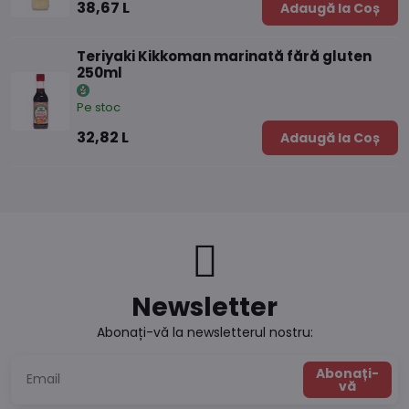
38,67 L
Adaugă la Coș
Teriyaki Kikkoman marinată fără gluten
250ml
Pe stoc
32,82 L
Adaugă la Coș
Newsletter
Abonați-vă la newsletterul nostru:
Abonați-
vă