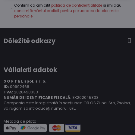
Confirm că am citit
politica de confidențialitate
și îmi dau
consimțământul explicit pentru prelucrarea datelor mele
personale
.
Dôležité odkazy
Vállalati adatok
S O F T E L spol.
s r. o.
ID:
00692468
TVA:
2020450333
NUMĂR DE IDENTIFICARE FISCALĂ:
SK202045333
Compania este înregistrată în secțiunea OR OS Žilina, Sro, Zsolna,
vă rugăm să introduceți numărul: 6/L.
Metoda de plată