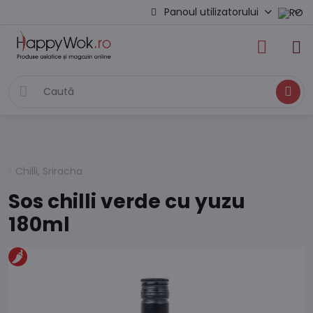
Panoul utilizatorului
Caută
Chilli, Sriracha
Sos chilli verde cu yuzu
180ml