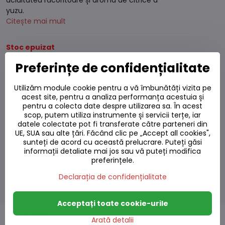
aciditatea răcoritoare și aroma de citrice a
yuzu.
Citește mai mult
Stoc epuizat
Preferințe de confidențialitate
33,84 L
27,96 L
excl. TVA
Utilizăm module cookie pentru a vă îmbunătăți vizita pe
acest site, pentru a analiza performanța acestuia și
pentru a colecta date despre utilizarea sa. În acest
Adaugă la favorite
scop, putem utiliza instrumente și servicii terțe, iar
datele colectate pot fi transferate către parteneri din
Adăugați la listă
UE, SUA sau alte țări. Făcând clic pe „Accept all cookies",
Watchdog
sunteți de acord cu această prelucrare. Puteți găsi
Livrări
informații detaliate mai jos sau vă puteți modifica
Număr depozit:
S7#SK#B7315#1
preferințele.
Producător:
Declarația de confidențialitate
Acceptați toate cookie-urile
Descriere
Arată detalii