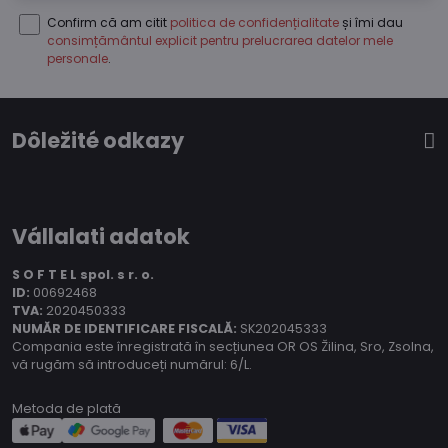
Confirm că am citit
politica de confidențialitate
și îmi dau
consimțământul explicit pentru prelucrarea datelor mele
personale
.
Dôležité odkazy
Vállalati adatok
S O F T E L spol.
s r. o.
ID:
00692468
TVA:
2020450333
NUMĂR DE IDENTIFICARE FISCALĂ:
SK202045333
Compania este înregistrată în secțiunea OR OS Žilina, Sro, Zsolna,
vă rugăm să introduceți numărul: 6/L.
Metoda de plată