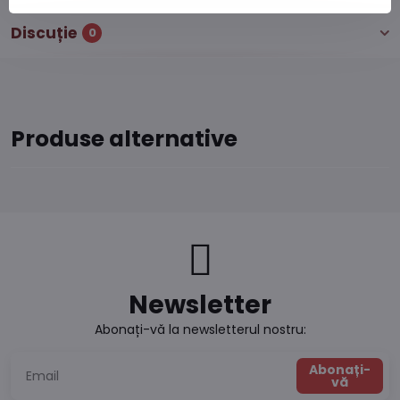
Discuție
0
Produse alternative
Newsletter
Abonați-vă la newsletterul nostru:
Abonați-
vă