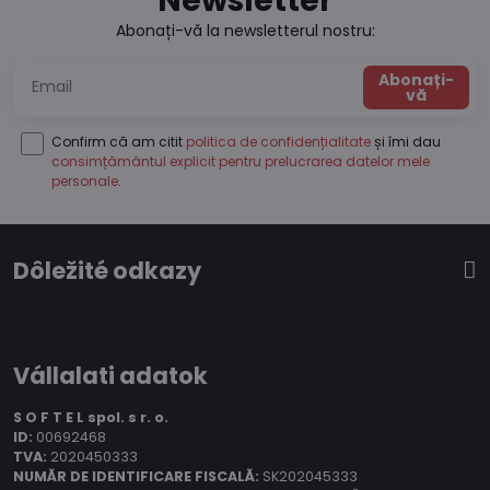
Newsletter
Abonați-vă la newsletterul nostru:
Abonați-
vă
Confirm că am citit
politica de confidențialitate
și îmi dau
consimțământul explicit pentru prelucrarea datelor mele
personale
.
Dôležité odkazy
Vállalati adatok
S O F T E L spol.
s r. o.
ID:
00692468
TVA:
2020450333
NUMĂR DE IDENTIFICARE FISCALĂ:
SK202045333