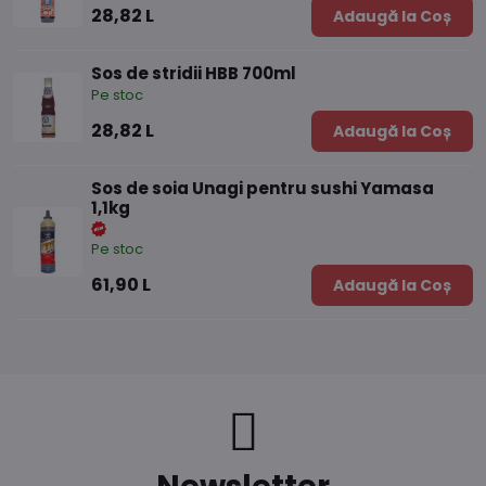
28,82 L
Adaugă la Coș
Sos de stridii HBB 700ml
Pe stoc
28,82 L
Adaugă la Coș
Sos de soia Unagi pentru sushi Yamasa
1,1kg
Pe stoc
61,90 L
Adaugă la Coș