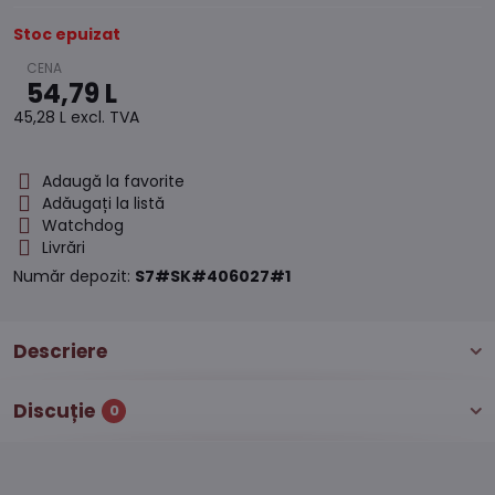
Stoc epuizat
54,79 L
45,28 L
excl. TVA
Adaugă la favorite
Adăugați la listă
Watchdog
Livrări
Număr depozit:
S7#SK#406027#1
Descriere
Discuție
0