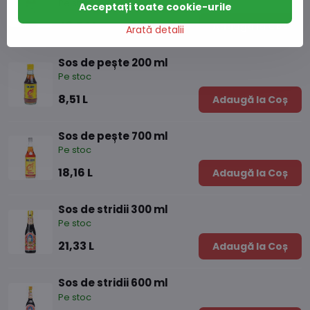
Pe stoc
Acceptați toate cookie-urile
43,74 L
Adaugă la Coș
Arată detalii
Sos de pește 200 ml
Pe stoc
8,51 L
Adaugă la Coș
Sos de pește 700 ml
Pe stoc
18,16 L
Adaugă la Coș
Sos de stridii 300 ml
Pe stoc
21,33 L
Adaugă la Coș
Sos de stridii 600 ml
Pe stoc