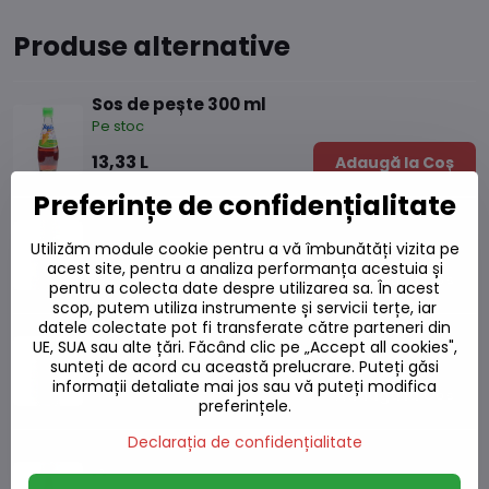
Produse alternative
Sos de pește 300 ml
Pe stoc
13,33 L
Adaugă la Coș
Preferințe de confidențialitate
Sos de pește marca Squid 725 ml
Pe stoc
Utilizăm module cookie pentru a vă îmbunătăți vizita pe
acest site, pentru a analiza performanța acestuia și
23,49 L
Adaugă la Coș
pentru a colecta date despre utilizarea sa. În acest
scop, putem utiliza instrumente și servicii terțe, iar
datele colectate pot fi transferate către parteneri din
Sos de pește fermentat 260g
UE, SUA sau alte țări. Făcând clic pe „Accept all cookies",
Pe stoc
sunteți de acord cu această prelucrare. Puteți găsi
informații detaliate mai jos sau vă puteți modifica
21,58 L
Adaugă la Coș
preferințele.
Declarația de confidențialitate
Sos de pește THANH HA 500 ml