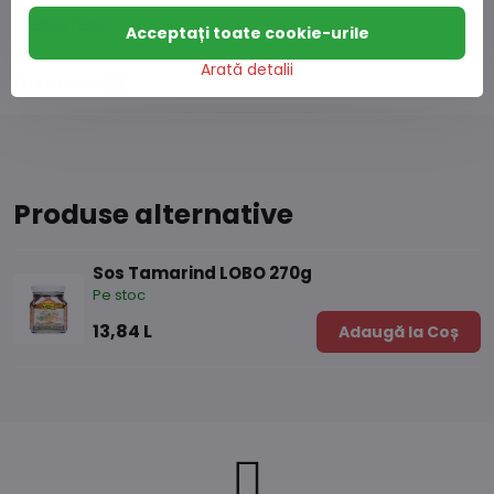
Descriere
Acceptați toate cookie-urile
Arată detalii
Discuție
0
Produse alternative
Sos Tamarind LOBO 270g
Pe stoc
13,84 L
Adaugă la Coș