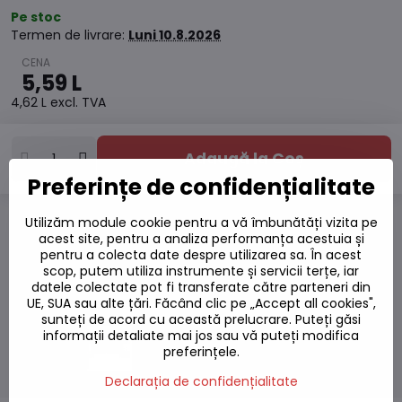
Pe stoc
Termen de livrare:
Luni
10.8.2026
5,59 L
4,62 L
excl. TVA
Adaugă la Coș
Preferințe de confidențialitate
Utilizăm module cookie pentru a vă îmbunătăți vizita pe
acest site, pentru a analiza performanța acestuia și
Adaugă la favorite
pentru a colecta date despre utilizarea sa. În acest
Adăugați la listă
scop, putem utiliza instrumente și servicii terțe, iar
Watchdog
datele colectate pot fi transferate către parteneri din
Livrări
UE, SUA sau alte țări. Făcând clic pe „Accept all cookies",
Număr depozit:
S7#SK#16838#1
sunteți de acord cu această prelucrare. Puteți găsi
informații detaliate mai jos sau vă puteți modifica
Producător:
preferințele.
Declarația de confidențialitate