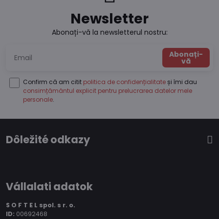
Newsletter
Abonați-vă la newsletterul nostru:
Abonați-
vă
Confirm că am citit
politica de confidențialitate
și îmi dau
consimțământul explicit pentru prelucrarea datelor mele
personale
.
Dôležité odkazy
Vállalati adatok
S O F T E L spol.
s r. o.
ID:
00692468