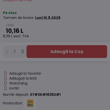
Citește mai mult
Pe stoc
Termen de livrare:
Luni
10.8.2026
10,16 L
8,39 L
excl. TVA
Adaugă la Coș
Adaugă la favorite
Adăugați la listă
Watchdog
Livrări
Număr depozit:
S7#SK#16362#1
Producător: