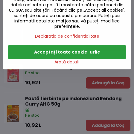
datele colectate pot fi transferate către parteneri din
10,92 L
Adaugă la Coș
UE, SUA sau alte țări. Făcând clic pe „Accept all cookies",
sunteți de acord cu această prelucrare. Puteți găsi
informații detaliate mai jos sau vă puteți modifica
Pastă picantă pentru curry verde
preferințele.
thailandez AHG 50g
Pe stoc
Declarația de confidențialitate
10,92 L
Adaugă la Coș
Acceptați toate cookie-urile
Pastă ușoară pentru curry galben
Arată detalii
thailandez AHG 50g
Pe stoc
10,92 L
Adaugă la Coș
Pastă fierbinte pe indoneziană Rendang
Curry AHG 50g
Pe stoc
10,92 L
Adaugă la Coș