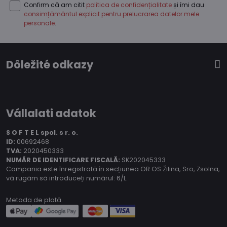
Confirm că am citit
politica de confidențialitate
și îmi dau
consimțământul explicit pentru prelucrarea datelor mele
personale
.
Dôležité odkazy
Vállalati adatok
S O F T E L spol.
s r. o.
ID:
00692468
TVA:
2020450333
NUMĂR DE IDENTIFICARE FISCALĂ:
SK202045333
Compania este înregistrată în secțiunea OR OS Žilina, Sro, Zsolna,
vă rugăm să introduceți numărul: 6/L.
Metoda de plată