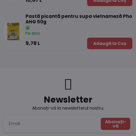
10,67 L
Adaugă la Coș
Pastă picantă pentru supa vietnameză Pho
AHG 50g
Pe stoc
9,78 L
Adaugă la Coș
Newsletter
Abonați-vă la newsletterul nostru:
Abonați-
vă