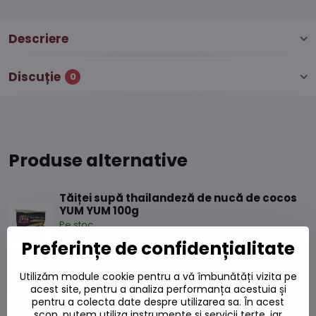
Descriere
Discuție
0
Produse alternative
Tăiței supă thailandeză de nucă de cocos
YUM YUM 100g
Pe stoc
Preferințe de confidențialitate
7,11 L
Adaugă la Coș
Utilizăm module cookie pentru a vă îmbunătăți vizita pe
Pastă ușoară pentru curry roșu thailandez
acest site, pentru a analiza performanța acestuia și
AHG 50g
pentru a colecta date despre utilizarea sa. În acest
Pe stoc
scop, putem utiliza instrumente și servicii terțe, iar