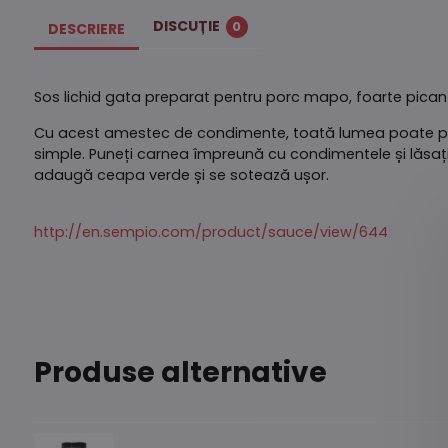
DISCUȚIE
0
DESCRIERE
Sos lichid gata preparat pentru porc mapo, foarte picant
Cu acest amestec de condimente, toată lumea poate p
simple. Puneți carnea împreună cu condimentele și lăsați
adaugă ceapa verde și se sotează ușor.
http://en.sempio.com/product/sauce/view/644
Produse alternative