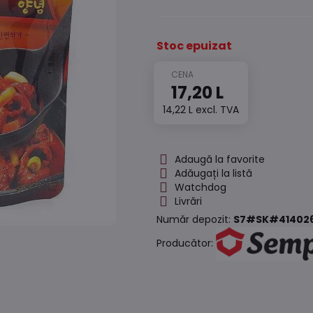
Stoc epuizat
17,20 L
14,22 L
excl. TVA
Adaugă la favorite
Adăugați la listă
Watchdog
Livrări
Număr depozit:
S7#SK#41402
Producător: