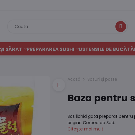
Caută
ȘI SĂRAT
PREPARAREA SUSHI
USTENSILE DE BUCĂTĂ
Acasă
Sosuri și paste
Baza pentru s
Sos lichid gata preparat pentru
origine Coreea de Sud.
Citește mai mult