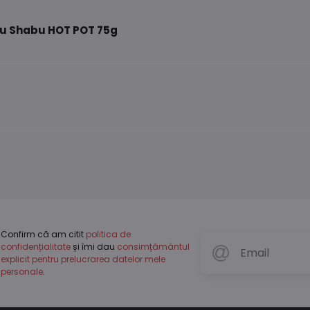
u Shabu HOT POT 75g
Confirm că am citit
politica de
confidențialitate
și îmi dau
consimțământul
explicit pentru prelucrarea datelor mele
personale
.