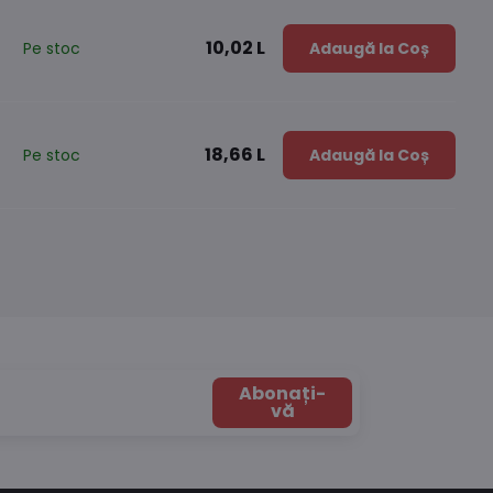
10,02 L
Pe stoc
Adaugă la Coș
18,66 L
Pe stoc
Adaugă la Coș
Abonați-
vă