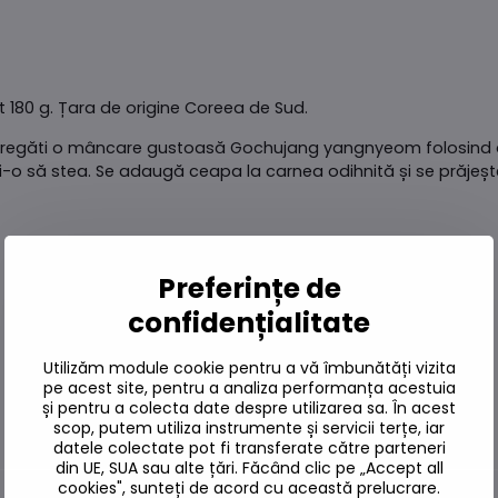
 180 g. Țara de origine Coreea de Sud.
regăti o mâncare gustoasă Gochujang yangnyeom folosind d
-o să stea. Se adaugă ceapa la carnea odihnită și se prăjește
Preferințe de
confidențialitate
Utilizăm module cookie pentru a vă îmbunătăți vizita
pe acest site, pentru a analiza performanța acestuia
și pentru a colecta date despre utilizarea sa. În acest
scop, putem utiliza instrumente și servicii terțe, iar
datele colectate pot fi transferate către parteneri
din UE, SUA sau alte țări. Făcând clic pe „Accept all
cookies", sunteți de acord cu această prelucrare.