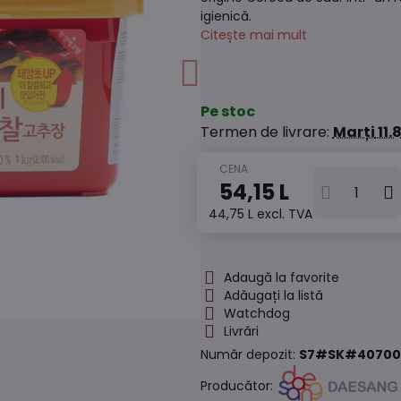
igienică.
Citește mai mult
Pe stoc
Termen de livrare:
Marți
11.
54,15 L
44,75 L
excl. TVA
Adaugă la favorite
Adăugați la listă
Watchdog
Livrări
Număr depozit:
S7#SK#40700
Producător: