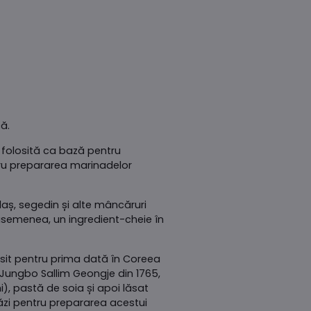
ă.
 folosită ca bază pentru
tru prepararea marinadelor
ulaș, segedin și alte mâncăruri
 asemenea, un ingredient-cheie în
osit pentru prima dată în Coreea
ica Jungbo Sallim Geongje din 1765,
), pastă de soia și apoi lăsat
tăzi pentru prepararea acestui