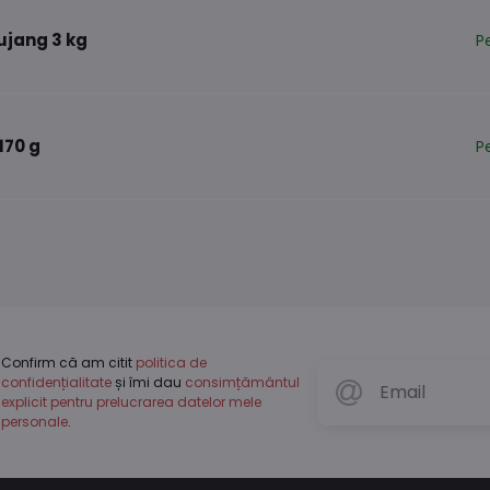
ujang 3 kg
P
170 g
P
Confirm că am citit
politica de
confidențialitate
și îmi dau
consimțământul
explicit pentru prelucrarea datelor mele
personale
.