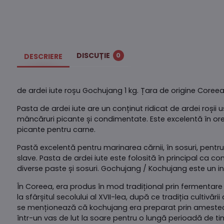
DISCUȚIE
0
DESCRIERE
de ardei iute roșu Gochujang 1 kg. Țara de origine Coreea d
Pasta de ardei iute are un conținut ridicat de ardei roși
mâncăruri picante și condimentate. Este excelentă în o
picante pentru carne.
Pastă excelentă pentru marinarea cărnii, în sosuri, pentru 
slave. Pasta de ardei iute este folosită în principal ca 
diverse paste și sosuri. Gochujang / Kochujang este un in
În Coreea, era produs în mod tradițional prin fermentare
la sfârșitul secolului al XVII-lea, după ce tradiția cultivăr
se menționează că kochujang era preparat prin amestecare
într-un vas de lut la soare pentru o lungă perioadă de ti