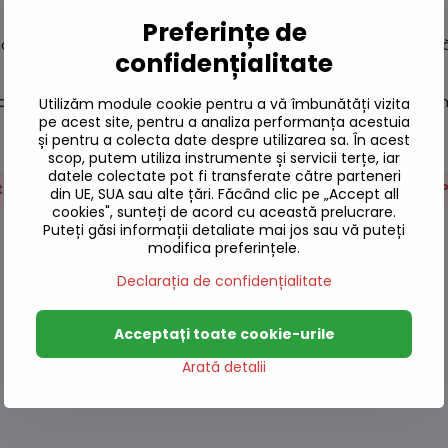
Preferințe de
 C și caroten. Ingredientele care conțin ardei iute favorizează
confidențialitate
onale Bibimbap și TTeokbokki, pe care le face mai picante și ma
Utilizăm module cookie pentru a vă îmbunătăți vizita
pe acest site, pentru a analiza performanța acestuia
și pentru a colecta date despre utilizarea sa. În acest
scop, putem utiliza instrumente și servicii terțe, iar
datele colectate pot fi transferate către parteneri
at, Miso
Kimchi, Tofu, refrigerat
Kimchi
P
din UE, SUA sau alte țări. Făcând clic pe „Accept all
cookies", sunteți de acord cu această prelucrare.
Puteți găsi informații detaliate mai jos sau vă puteți
modifica preferințele.
Declarația de confidențialitate
Acceptați toate cookie-urile
Arată detalii