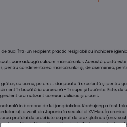
e Sud. Într-un recipient practic resigilabil cu închidere igienic
i uscați, care adaugă culoare mâncărurilor. Această pastă este
rez, pentru condimentarea mâncărurilor și, de asemenea, pen
grătar, cu carne, pe orez... dar poate fi excelentă și pentru g
condiment în bucătăria coreeană - în supe și tocănițe. Este, de
gredient aromatizant coreean delicios și picant.
 naturală în borcane de lut jangdokdae. Kochujang a fost fol
ii ardeilor iuți a venit din Japonia în secolul al XVI-lea. În cron
a prafului de ardei iute cu praf de orez glutinos (orez sushi
mp. Această rețetă tradițională este similară cu rețeta de as