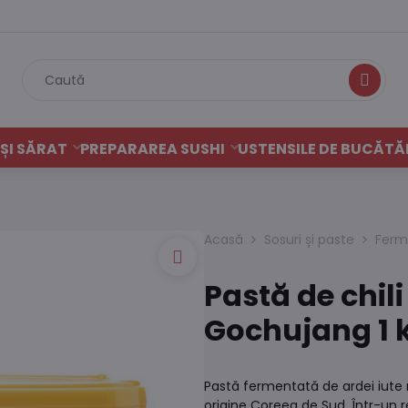
Caută
ȘI SĂRAT
PREPARAREA SUSHI
USTENSILE DE BUCĂTĂ
Acasă
Sosuri și paste
Ferm
Pastă de chil
Gochujang 1 
Pastă fermentată de ardei iute
origine Coreea de Sud. Într-un re