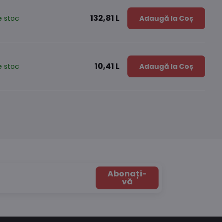
132,81 L
e stoc
Adaugă la Coș
10,41 L
e stoc
Adaugă la Coș
Abonați-
vă