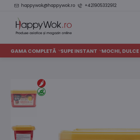
happywok@happywok.ro
+421905332912
GAMA COMPLETĂ
SUPE INSTANT
MOCHI, DULCE 