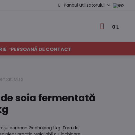
Panoul utilizatorului
0 L
RIE
PERSOANĂ DE CONTACT
entat, Miso
i de soia fermentată
kg
 roșu coreean Gochujang 1 kg. Țara de
cipient practic resigilabil cu închidere